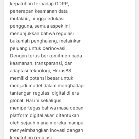
kepatuhan terhadap GDPR,
penerapan keamanan data
mutakhir, hingga edukasi
pengguna, semua aspek ini
menunjukkan bahwa regulasi
bukanlah penghalang, melainkan
peluang untuk berinovasi.
Dengan terus berkomitmen pada
keamanan, transparansi, dan
adaptasi teknologi, Horas88
memiliki potensi besar untuk
menjadi model dalam menghadapi
tantangan regulasi digital di era
global. Hal ini sekaligus
mempertegas bahwa masa depan
platform digital akan ditentukan
oleh sejauh mana mereka mampu
menyeimbangkan inovasi dengan
kepatuhan regulasi.