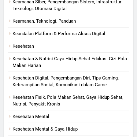
Keamanan Siber, Pengembangan Sistem, Infrastruktur
Teknologi, Otomasi Digital
Keamanan, Teknologi, Panduan
Keandalan Platform & Performa Akses Digital
Kesehatan
Kesehatan & Nutrisi Gaya Hidup Sehat Edukasi Gizi Pola
Makan Harian
Kesehatan Digital, Pengembangan Diri, Tips Gaming,
Keterampilan Sosial, Komunikasi dalam Game
Kesehatan Fisik, Pola Makan Sehat, Gaya Hidup Sehat,
Nutrisi, Penyakit Kronis
Kesehatan Mental
Kesehatan Mental & Gaya Hidup