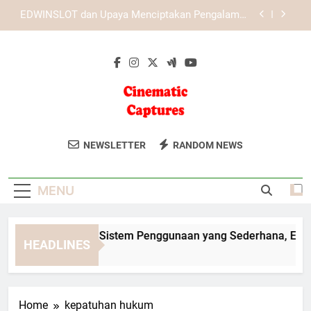
Skip
LEBAH4D dan Upaya Menciptakan Pengalaman
to
Pengguna yang Lebih Baik
content
KAYA787 dengan Konsep Layanan Digital yang
Efisien dan Responsif
LEBAH4D dengan Sistem Penggunaan yang
Sederhana, Efektif, dan Mudah Dipahami
EDWINSLOT dan Upaya Menciptakan Pengalaman
Pengguna yang Lebih Baik
Cinematic
Abadikan Momen Istimewa Anda
LEBAH4D dan Upaya Menciptakan Pengalaman
NEWSLETTER
RANDOM NEWS
Pengguna yang Lebih Baik
Captures
Dengan Cinematic Captures. Fotografi
KAYA787 dengan Konsep Layanan Digital yang
Dan Video Berkualitas Sinematik Untuk
Efisien dan Responsif
MENU
Kenangan Anda.
BAH4D dengan Sistem Penggunaan yang Sederhana, Efektif,
HEADLINES
Weeks Ago
Home
kepatuhan hukum