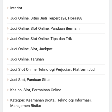
Interior
Judi Online, Situs Judi Terpercaya, Horas88
Judi Online, Slot Online, Panduan Bermain
Judi Online, Slot Online, Tips dan Trik
Judi Online, Slot, Jackpot
Judi Online, Taruhan
Judi Slot Online, Teknologi Perjudian, Platform Judi
Judi Slot, Panduan Situs
Kasino, Slot, Permainan Online
Kategori: Keamanan Digital, Teknologi Informasi,
Manajemen Risiko