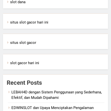
slot dana
situs slot gacor hari ini
situs slot gacor
slot gacor hari ini
Recent Posts
LEBAH4D dengan Sistem Penggunaan yang Sederhana,
Efektif, dan Mudah Dipahami
EDWINSLOT dan Upaya Menciptakan Pengalaman