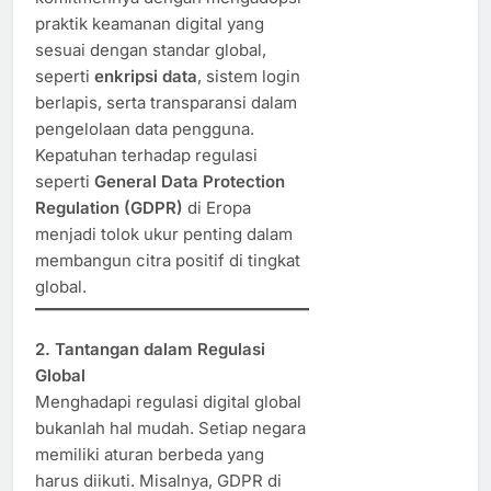
praktik keamanan digital yang
sesuai dengan standar global,
seperti
enkripsi data
, sistem login
berlapis, serta transparansi dalam
pengelolaan data pengguna.
Kepatuhan terhadap regulasi
seperti
General Data Protection
Regulation (GDPR)
di Eropa
menjadi tolok ukur penting dalam
membangun citra positif di tingkat
global.
2. Tantangan dalam Regulasi
Global
Menghadapi regulasi digital global
bukanlah hal mudah. Setiap negara
memiliki aturan berbeda yang
harus diikuti. Misalnya, GDPR di