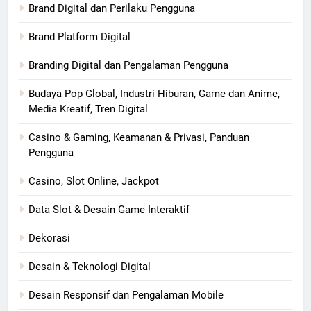
Brand Digital dan Perilaku Pengguna
Brand Platform Digital
Branding Digital dan Pengalaman Pengguna
Budaya Pop Global, Industri Hiburan, Game dan Anime,
Media Kreatif, Tren Digital
Casino & Gaming, Keamanan & Privasi, Panduan
Pengguna
Casino, Slot Online, Jackpot
Data Slot & Desain Game Interaktif
Dekorasi
Desain & Teknologi Digital
Desain Responsif dan Pengalaman Mobile