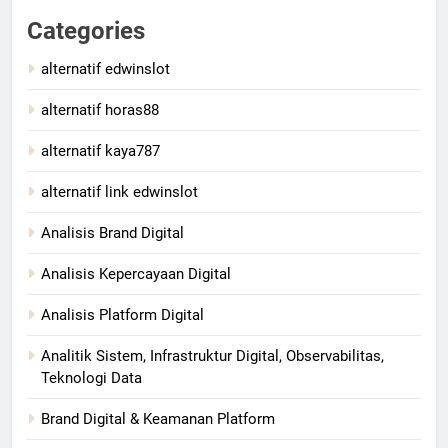
Categories
alternatif edwinslot
alternatif horas88
alternatif kaya787
alternatif link edwinslot
Analisis Brand Digital
Analisis Kepercayaan Digital
Analisis Platform Digital
Analitik Sistem, Infrastruktur Digital, Observabilitas,
Teknologi Data
Brand Digital & Keamanan Platform