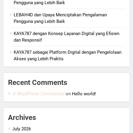
Pengguna yang Lebih Baik
LEBAH4D dan Upaya Menciptakan Pengalaman
Pengguna yang Lebih Baik
KAYA787 dengan Konsep Layanan Digital yang Efisien
dan Responsif
KAYA787 sebagai Platform Digital dengan Pengelolaan
Akses yang Lebih Praktis
Recent Comments
A WordPress Commenter
on
Hello world!
Archives
July 2026