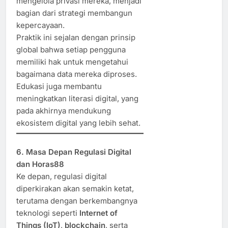
mengelola privasi mereka, menjadi
bagian dari strategi membangun
kepercayaan.
Praktik ini sejalan dengan prinsip
global bahwa setiap pengguna
memiliki hak untuk mengetahui
bagaimana data mereka diproses.
Edukasi juga membantu
meningkatkan literasi digital, yang
pada akhirnya mendukung
ekosistem digital yang lebih sehat.
6. Masa Depan Regulasi Digital
dan Horas88
Ke depan, regulasi digital
diperkirakan akan semakin ketat,
terutama dengan berkembangnya
teknologi seperti
Internet of
Things (IoT)
,
blockchain
, serta