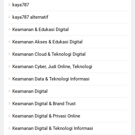
kaya787
kaya787 alternatif
Keamanan & Edukasi Digital
Keamanan Akses & Edukasi Digital
Keamanan Cloud & Teknologi Digital
Keamanan Cyber, Judi Online, Teknologi
Keamanan Data & Teknologi Informasi
Keamanan Digital
Keamanan Digital & Brand Trust
Keamanan Digital & Privasi Online
Keamanan Digital & Teknologi Informasi