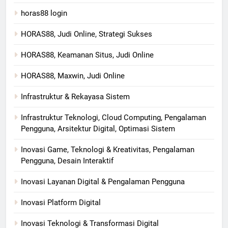
horas88 login
HORAS88, Judi Online, Strategi Sukses
HORAS88, Keamanan Situs, Judi Online
HORAS88, Maxwin, Judi Online
Infrastruktur & Rekayasa Sistem
Infrastruktur Teknologi, Cloud Computing, Pengalaman
Pengguna, Arsitektur Digital, Optimasi Sistem
Inovasi Game, Teknologi & Kreativitas, Pengalaman
Pengguna, Desain Interaktif
Inovasi Layanan Digital & Pengalaman Pengguna
Inovasi Platform Digital
Inovasi Teknologi & Transformasi Digital