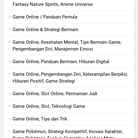
Fantasy Nature Spirits, Anime Universe
Game Online / Panduan Pemula
Game Online & Strategi Bermain
Game Online, Kesehatan Mental, Tips Bermain Game,
Pengembangan Diri, Manajemen Emosi
Game Online, Panduan Bermain, Hiburan Digital
Game Online, Pengembangan Diri, Keterampilan Berpikir,
Hiburan Positif, Game Strategi
Game Online, Slot Online, Permainan Judi
Game Online, Slot, Teknologi Game
Game Online, Tips dan Trik
Game Pokémon, Strategi Kompetitif, Inovasi Karakter,