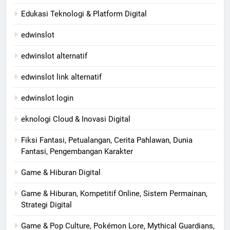
Edukasi Teknologi & Platform Digital
edwinslot
edwinslot alternatif
edwinslot link alternatif
edwinslot login
eknologi Cloud & Inovasi Digital
Fiksi Fantasi, Petualangan, Cerita Pahlawan, Dunia
Fantasi, Pengembangan Karakter
Game & Hiburan Digital
Game & Hiburan, Kompetitif Online, Sistem Permainan,
Strategi Digital
Game & Pop Culture, Pokémon Lore, Mythical Guardians,