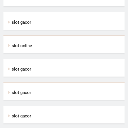
slot gacor
slot online
slot gacor
slot gacor
slot gacor