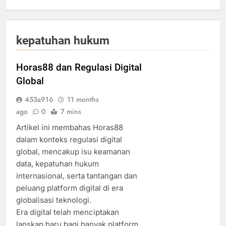
kepatuhan hukum
Horas88 dan Regulasi Digital
Global
453a916
11 months
ago
0
7 mins
Artikel ini membahas Horas88
dalam konteks regulasi digital
global, mencakup isu keamanan
data, kepatuhan hukum
internasional, serta tantangan dan
peluang platform digital di era
globalisasi teknologi.
Era digital telah menciptakan
lanskap baru bagi banyak platform