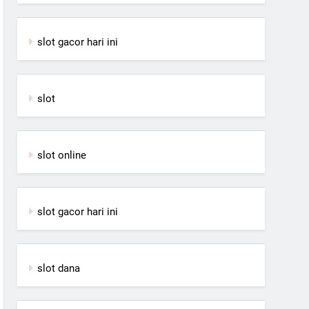
slot gacor hari ini
slot
slot online
slot gacor hari ini
slot dana