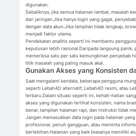
digunakan.
Sebaliknya, jika semua halaman lambat, masalah k
dari jaringan.Jika hanya login yang gagal, penyebab
dengan data akun.Jika tampilan tidak lengkap, brow
menjadi faktor utama.
Pendekatan analitis seperti ini membantu penggu
keputusan lebih rasional.Daripada langsung panik,
memeriksa satu per satu kemungkinan penyebab 
titik masalah yang paling masuk akal.
Gunakan Akses yang Konsisten 
Saat mengalami kendala, beberapa pengguna mungk
seperti Lebah4D alternatif, Lebah4D resmi, atau L
terbaru.Dalam situasi seperti ini, kehati-hatian san
akses yang digunakan terlihat konsisten, nama bran
benar, tampilan halaman rapi, dan instruksi tidak m
Jangan memasukkan data login pada halaman yang te
profesional, penuh gangguan, atau meminta inform
berlebihan.Halaman yang baik biasanya memiliki alu