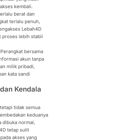
akses kembali.
rlalu berat dan
kat terlalu penuh,
Mengakses Lebah4D
proses lebih stabil
.Perangkat bersama
informasi akun tanpa
n milik pribadi,
pan kata sandi
 dan Kendala
tetapi tidak semua
 membedakan keduanya
a dibuka normal,
4D tetap sulit
 pada akses yang