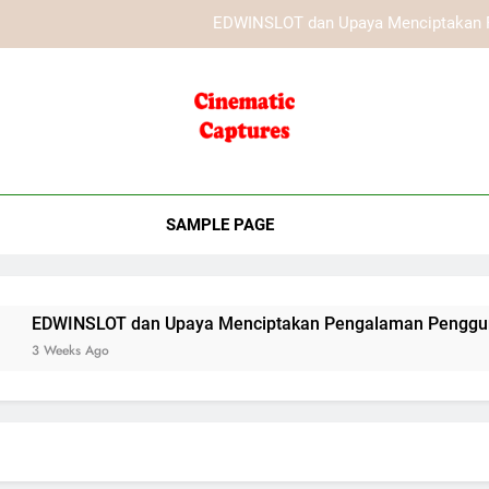
EDWINSLOT dan Upaya Menciptakan P
LEBAH4D dan Upaya Menciptakan P
KAYA787 dengan Konsep Layana
ematic Captures
LEBAH4D dengan Sistem Penggunaan yang Sed
Momen Istimewa Anda Dengan Cinematic Captures. Fotografi D
EDWINSLOT dan Upaya Menciptakan P
SAMPLE PAGE
LEBAH4D dan Upaya Menciptakan P
KAYA787 dengan Konsep Layana
OT dan Upaya Menciptakan Pengalaman Pengguna yang Lebi
go