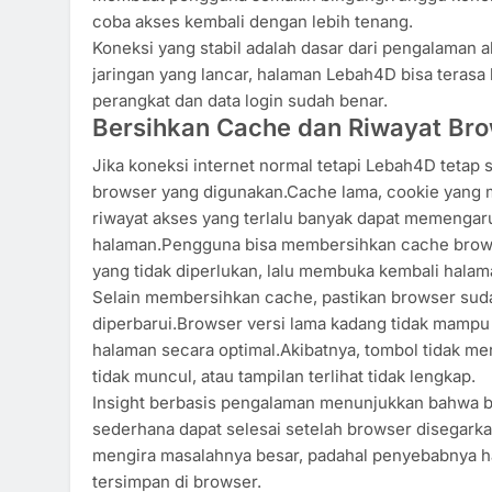
coba akses kembali dengan lebih tenang.
Koneksi yang stabil adalah dasar dari pengalaman 
jaringan yang lancar, halaman Lebah4D bisa terasa
perangkat dan data login sudah benar.
Bersihkan Cache dan Riwayat Br
Jika koneksi internet normal tetapi Lebah4D tetap s
browser yang digunakan.Cache lama, cookie yang
riwayat akses yang terlalu banyak dapat memengar
halaman.Pengguna bisa membersihkan cache brow
yang tidak diperlukan, lalu membuka kembali halama
Selain membersihkan cache, pastikan browser sud
diperbarui.Browser versi lama kadang tidak mamp
halaman secara optimal.Akibatnya, tombol tidak me
tidak muncul, atau tampilan terlihat tidak lengkap.
Insight berbasis pengalaman menunjukkan bahwa b
sederhana dapat selesai setelah browser disegark
mengira masalahnya besar, padahal penyebabnya h
tersimpan di browser.