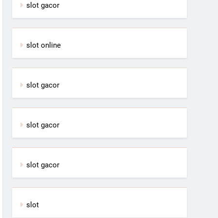
slot gacor
slot online
slot gacor
slot gacor
slot gacor
slot