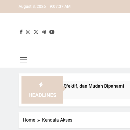
Skip
August 8, 2026
9:07:38 AM
to
content
Cin
Abadikan 
ang Sederhana, Efektif, dan Mudah Dipahami
EDWINSL
3 Weeks A
HEADLINES
Home
Kendala Akses