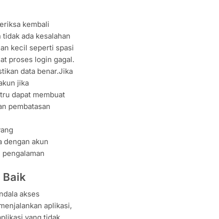
eriksa kembali
 tidak ada kesalahan
an kecil seperti spasi
t proses login gagal.
ikan data benar.Jika
akun jika
tru dapat membuat
kan pembatasan
yang
ma dengan akun
ri pengalaman
 Baik
ndala akses
menjalankan aplikasi,
likasi yang tidak