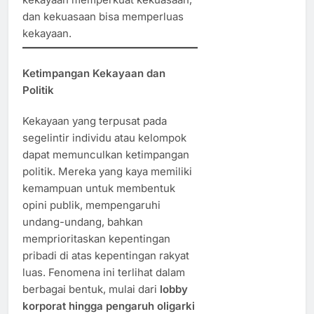
dan kekuasaan bisa memperluas
kekayaan.
Ketimpangan Kekayaan dan
Politik
Kekayaan yang terpusat pada
segelintir individu atau kelompok
dapat memunculkan ketimpangan
politik. Mereka yang kaya memiliki
kemampuan untuk membentuk
opini publik, mempengaruhi
undang-undang, bahkan
memprioritaskan kepentingan
pribadi di atas kepentingan rakyat
luas. Fenomena ini terlihat dalam
berbagai bentuk, mulai dari
lobby
korporat hingga pengaruh oligarki