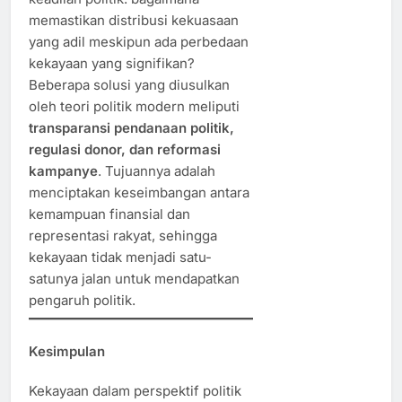
memastikan distribusi kekuasaan
yang adil meskipun ada perbedaan
kekayaan yang signifikan?
Beberapa solusi yang diusulkan
oleh teori politik modern meliputi
transparansi pendanaan politik,
regulasi donor, dan reformasi
kampanye
. Tujuannya adalah
menciptakan keseimbangan antara
kemampuan finansial dan
representasi rakyat, sehingga
kekayaan tidak menjadi satu-
satunya jalan untuk mendapatkan
pengaruh politik.
Kesimpulan
Kekayaan dalam perspektif politik