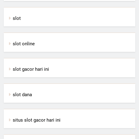
slot
slot online
slot gacor hari ini
slot dana
situs slot gacor hari ini