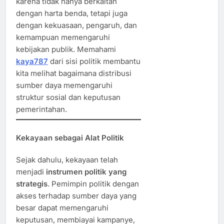
karena tidak hanya berkaitan
dengan harta benda, tetapi juga
dengan kekuasaan, pengaruh, dan
kemampuan memengaruhi
kebijakan publik. Memahami
kaya787
dari sisi politik membantu
kita melihat bagaimana distribusi
sumber daya memengaruhi
struktur sosial dan keputusan
pemerintahan.
Kekayaan sebagai Alat Politik
Sejak dahulu, kekayaan telah
menjadi
instrumen politik yang
strategis
. Pemimpin politik dengan
akses terhadap sumber daya yang
besar dapat memengaruhi
keputusan, membiayai kampanye,