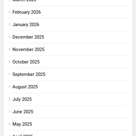
February 2026
January 2026
December 2025
November 2025
October 2025
September 2025
August 2025
July 2025
June 2025
May 2025