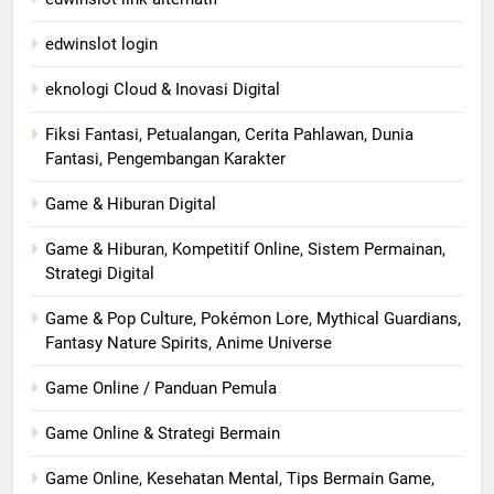
edwinslot login
eknologi Cloud & Inovasi Digital
Fiksi Fantasi, Petualangan, Cerita Pahlawan, Dunia
Fantasi, Pengembangan Karakter
Game & Hiburan Digital
Game & Hiburan, Kompetitif Online, Sistem Permainan,
Strategi Digital
Game & Pop Culture, Pokémon Lore, Mythical Guardians,
Fantasy Nature Spirits, Anime Universe
Game Online / Panduan Pemula
Game Online & Strategi Bermain
Game Online, Kesehatan Mental, Tips Bermain Game,