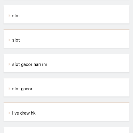
slot
slot
slot gacor hari ini
slot gacor
live draw hk