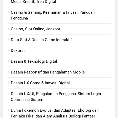
Media Kreatif, Tren Digital
Casino & Gaming, Keamanan & Privasi, Panduan
Pengguna
Casino, Slot Online, Jackpot
Data Slot & Desain Game Interaktif
Dekorasi
Desain & Teknologi Digital
Desain Responsif dan Pengalaman Mobile
Desain UX Game & Inovasi Digital
Desain UX/UI, Pengalaman Pengguna, Sistem Login,
Optimisasi Sistem
Dunia Pokémon Evolusi dan Adaptasi Ekologi dan
Perilaku Fiksi dan Alam Analisis Biologi Fantasi