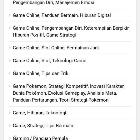
Pengembangan Diri, Manajemen Emosi
Game Online, Panduan Bermain, Hiburan Digital
Game Online, Pengembangan Diri, Keterampilan Berpikir,
Hiburan Positif, Game Strategi
Game Online, Slot Online, Permainan Judi
Game Online, Slot, Teknologi Game
Game Online, Tips dan Trik
Game Pokémon, Strategi Kompetitif, Inovasi Karakter,
Dunia Pokémon, Evolusi Gameplay, Analisis Meta,
Panduan Pertarungan, Teori Strategi Pokémon
Game, Hiburan, Teknologi
Game, Strategi, Tips Bermain
Gaming / Panduan Pemula