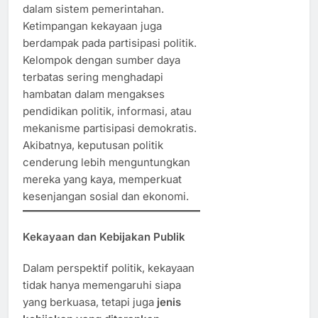
dalam sistem pemerintahan.
Ketimpangan kekayaan juga
berdampak pada partisipasi politik.
Kelompok dengan sumber daya
terbatas sering menghadapi
hambatan dalam mengakses
pendidikan politik, informasi, atau
mekanisme partisipasi demokratis.
Akibatnya, keputusan politik
cenderung lebih menguntungkan
mereka yang kaya, memperkuat
kesenjangan sosial dan ekonomi.
Kekayaan dan Kebijakan Publik
Dalam perspektif politik, kekayaan
tidak hanya memengaruhi siapa
yang berkuasa, tetapi juga
jenis