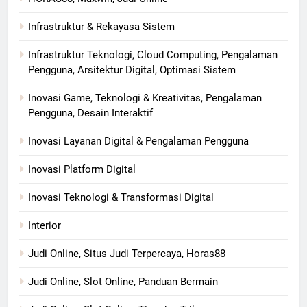
Infrastruktur & Rekayasa Sistem
Infrastruktur Teknologi, Cloud Computing, Pengalaman
Pengguna, Arsitektur Digital, Optimasi Sistem
Inovasi Game, Teknologi & Kreativitas, Pengalaman
Pengguna, Desain Interaktif
Inovasi Layanan Digital & Pengalaman Pengguna
Inovasi Platform Digital
Inovasi Teknologi & Transformasi Digital
Interior
Judi Online, Situs Judi Terpercaya, Horas88
Judi Online, Slot Online, Panduan Bermain