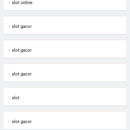
slot online
slot gacor
slot gacor
slot gacor
slot
slot gacor