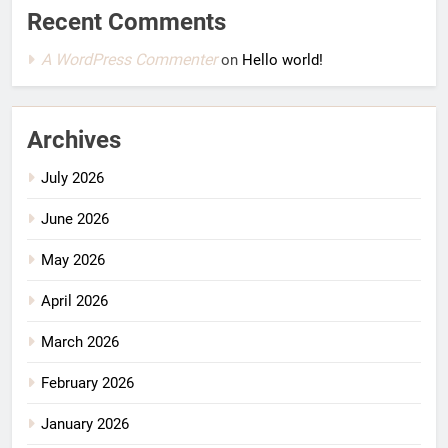
Recent Comments
A WordPress Commenter
on
Hello world!
Archives
July 2026
June 2026
May 2026
April 2026
March 2026
February 2026
January 2026