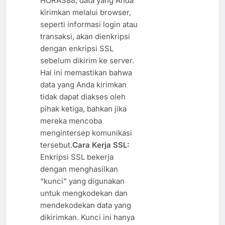
HORAS88, data yang Anda
kirimkan melalui browser,
seperti informasi login atau
transaksi, akan dienkripsi
dengan enkripsi SSL
sebelum dikirim ke server.
Hal ini memastikan bahwa
data yang Anda kirimkan
tidak dapat diakses oleh
pihak ketiga, bahkan jika
mereka mencoba
mengintersep komunikasi
tersebut.
Cara Kerja SSL:
Enkripsi SSL bekerja
dengan menghasilkan
“kunci” yang digunakan
untuk mengkodekan dan
mendekodekan data yang
dikirimkan. Kunci ini hanya