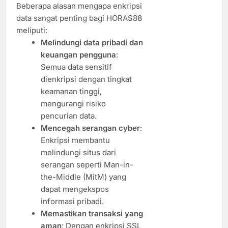
Beberapa alasan mengapa enkripsi
data sangat penting bagi HORAS88
meliputi:
Melindungi data pribadi dan
keuangan pengguna
:
Semua data sensitif
dienkripsi dengan tingkat
keamanan tinggi,
mengurangi risiko
pencurian data.
Mencegah serangan cyber
:
Enkripsi membantu
melindungi situs dari
serangan seperti Man-in-
the-Middle (MitM) yang
dapat mengekspos
informasi pribadi.
Memastikan transaksi yang
aman
: Dengan enkripsi SSL