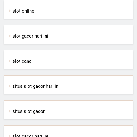
slot online
slot gacor hari ini
slot dana
situs slot gacor hari ini
situs slot gacor
slot gacor hari ini