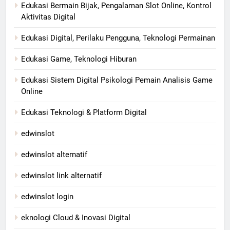
Edukasi Bermain Bijak, Pengalaman Slot Online, Kontrol
Aktivitas Digital
Edukasi Digital, Perilaku Pengguna, Teknologi Permainan
Edukasi Game, Teknologi Hiburan
Edukasi Sistem Digital Psikologi Pemain Analisis Game
Online
Edukasi Teknologi & Platform Digital
edwinslot
edwinslot alternatif
edwinslot link alternatif
edwinslot login
eknologi Cloud & Inovasi Digital