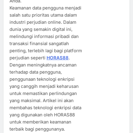
Anda.
Keamanan data pengguna menjadi
salah satu prioritas utama dalam
industri perjudian online. Dalam
dunia yang semakin digital ini,
melindungi informasi pribadi dan
transaksi finansial sangatlah
penting, terlebih lagi bagi platform
perjudian seperti
HORAS88
.
Dengan meningkatnya ancaman
terhadap data pengguna,
penggunaan teknologi enkripsi
yang canggih menjadi keharusan
untuk memastikan perlindungan
yang maksimal. Artikel ini akan
membahas teknologi enkripsi data
yang digunakan oleh HORAS88
untuk memberikan keamanan
terbaik bagi penggunanya.