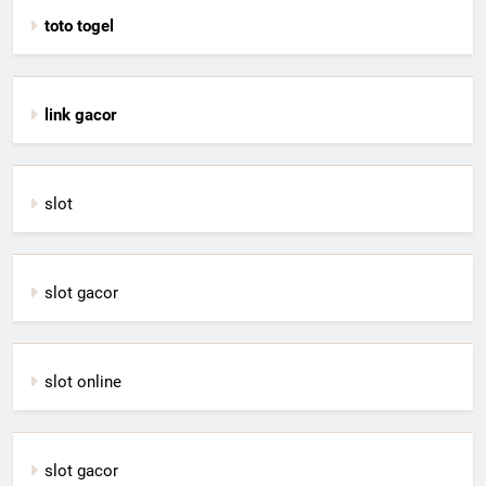
toto togel
link gacor
slot
slot gacor
slot online
slot gacor