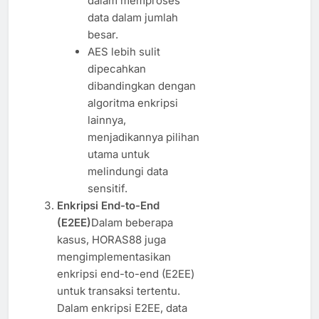
dalam memproses
data dalam jumlah
besar.
AES lebih sulit
dipecahkan
dibandingkan dengan
algoritma enkripsi
lainnya,
menjadikannya pilihan
utama untuk
melindungi data
sensitif.
Enkripsi End-to-End
(E2EE)
Dalam beberapa
kasus, HORAS88 juga
mengimplementasikan
enkripsi end-to-end (E2EE)
untuk transaksi tertentu.
Dalam enkripsi E2EE, data