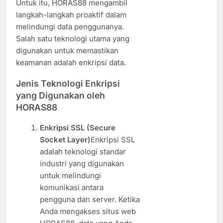
Untuk itu, HORAS88 mengambil
langkah-langkah proaktif dalam
melindungi data penggunanya.
Salah satu teknologi utama yang
digunakan untuk memastikan
keamanan adalah enkripsi data.
Jenis Teknologi Enkripsi
yang Digunakan oleh
HORAS88
Enkripsi SSL (Secure
Socket Layer)
Enkripsi SSL
adalah teknologi standar
industri yang digunakan
untuk melindungi
komunikasi antara
pengguna dan server. Ketika
Anda mengakses situs web