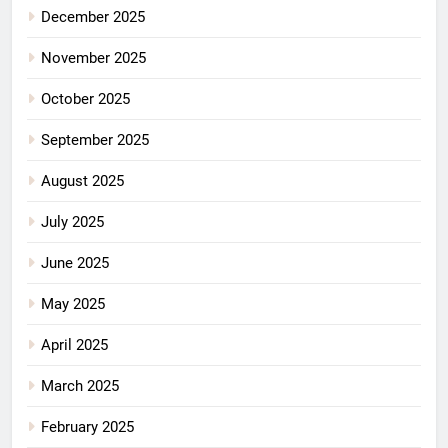
December 2025
November 2025
October 2025
September 2025
August 2025
July 2025
June 2025
May 2025
April 2025
March 2025
February 2025