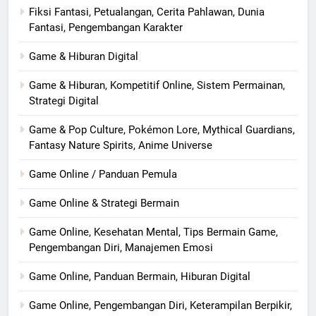
Fiksi Fantasi, Petualangan, Cerita Pahlawan, Dunia
Fantasi, Pengembangan Karakter
Game & Hiburan Digital
Game & Hiburan, Kompetitif Online, Sistem Permainan,
Strategi Digital
Game & Pop Culture, Pokémon Lore, Mythical Guardians,
Fantasy Nature Spirits, Anime Universe
Game Online / Panduan Pemula
Game Online & Strategi Bermain
Game Online, Kesehatan Mental, Tips Bermain Game,
Pengembangan Diri, Manajemen Emosi
Game Online, Panduan Bermain, Hiburan Digital
Game Online, Pengembangan Diri, Keterampilan Berpikir,