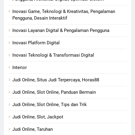
Inovasi Game, Teknologi & Kreativitas, Pengalaman
Pengguna, Desain Interaktif
Inovasi Layanan Digital & Pengalaman Pengguna
Inovasi Platform Digital
Inovasi Teknologi & Transformasi Digital
Interior
Judi Online, Situs Judi Terpercaya, Horas88
Judi Online, Slot Online, Panduan Bermain
Judi Online, Slot Online, Tips dan Trik
Judi Online, Slot, Jackpot
Judi Online, Taruhan