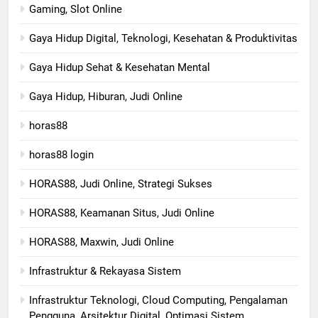
Gaming, Slot Online
Gaya Hidup Digital, Teknologi, Kesehatan & Produktivitas
Gaya Hidup Sehat & Kesehatan Mental
Gaya Hidup, Hiburan, Judi Online
horas88
horas88 login
HORAS88, Judi Online, Strategi Sukses
HORAS88, Keamanan Situs, Judi Online
HORAS88, Maxwin, Judi Online
Infrastruktur & Rekayasa Sistem
Infrastruktur Teknologi, Cloud Computing, Pengalaman
Pengguna, Arsitektur Digital, Optimasi Sistem