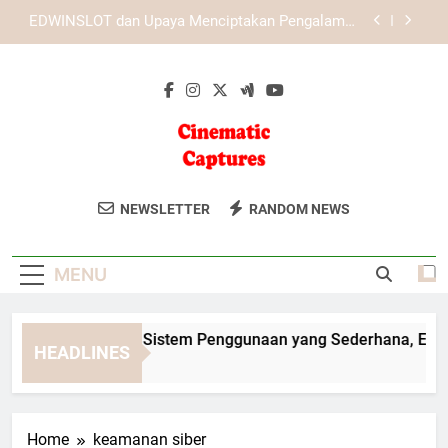
Skip
LEBAH4D dan Upaya Menciptakan Pengalaman
to
Pengguna yang Lebih Baik
content
KAYA787 dengan Konsep Layanan Digital yang
Efisien dan Responsif
LEBAH4D dengan Sistem Penggunaan yang
Sederhana, Efektif, dan Mudah Dipahami
EDWINSLOT dan Upaya Menciptakan Pengalaman
Pengguna yang Lebih Baik
Cinematic
Abadikan Momen Istimewa Anda
LEBAH4D dan Upaya Menciptakan Pengalaman
NEWSLETTER
RANDOM NEWS
Pengguna yang Lebih Baik
Captures
Dengan Cinematic Captures. Fotografi
KAYA787 dengan Konsep Layanan Digital yang
Dan Video Berkualitas Sinematik Untuk
Efisien dan Responsif
MENU
Kenangan Anda.
BAH4D dengan Sistem Penggunaan yang Sederhana, Efektif,
HEADLINES
eeks Ago
Home
keamanan siber