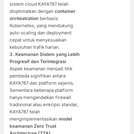
sistem cloud KAYA787 telah
dioptimalkan dengan
container
orchestration
berbasis
Kubernetes, yang mendukung
auto-scaling dan deployment
cepat untuk menyesuaikan
kebutuhan trafik harian.
3. Keamanan Sistem yang Lebih
Progresif dan Terintegrasi
Aspek keamanan menjadi titik
pembeda signifikan antara
KAYA787 dan platform sejenis.
Sementara beberapa platform
hanya mengandalkan firewall
tradisional atau enkripsi standar,
KAYA787 telah
mengimplementasikan
model
keamanan Zero Trust
Architecture (ZTA)
.