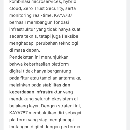
kombinasi microservices, hybrid
cloud, Zero Trust Security, serta
monitoring real-time, KAYA787
berhasil membangun fondasi
infrastruktur yang tidak hanya kuat
secara teknis, tetapi juga fleksibel
menghadapi perubahan teknologi
di masa depan.
Pendekatan ini menunjukkan
bahwa keberhasilan platform
digital tidak hanya bergantung
pada fitur atau tampilan antarmuka,
melainkan pada
stabilitas dan
kecerdasan infrastruktur
yang
mendukung seluruh ekosistem di
belakang layar. Dengan strategi ini,
KAYA787 membuktikan diri sebagai
platform yang siap menghadapi
tantangan digital dengan performa