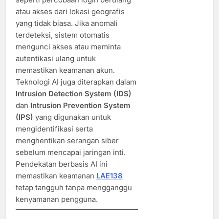
atau akses dari lokasi geografis
yang tidak biasa. Jika anomali
terdeteksi, sistem otomatis
mengunci akses atau meminta
autentikasi ulang untuk
memastikan keamanan akun.
Teknologi AI juga diterapkan dalam
Intrusion Detection System (IDS)
dan
Intrusion Prevention System
(IPS)
yang digunakan untuk
mengidentifikasi serta
menghentikan serangan siber
sebelum mencapai jaringan inti.
Pendekatan berbasis AI ini
memastikan keamanan
LAE138
tetap tangguh tanpa mengganggu
kenyamanan pengguna.