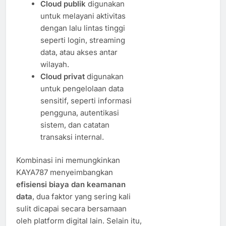
Cloud publik
digunakan
untuk melayani aktivitas
dengan lalu lintas tinggi
seperti login, streaming
data, atau akses antar
wilayah.
Cloud privat
digunakan
untuk pengelolaan data
sensitif, seperti informasi
pengguna, autentikasi
sistem, dan catatan
transaksi internal.
Kombinasi ini memungkinkan
KAYA787 menyeimbangkan
efisiensi biaya dan keamanan
data
, dua faktor yang sering kali
sulit dicapai secara bersamaan
oleh platform digital lain. Selain itu,