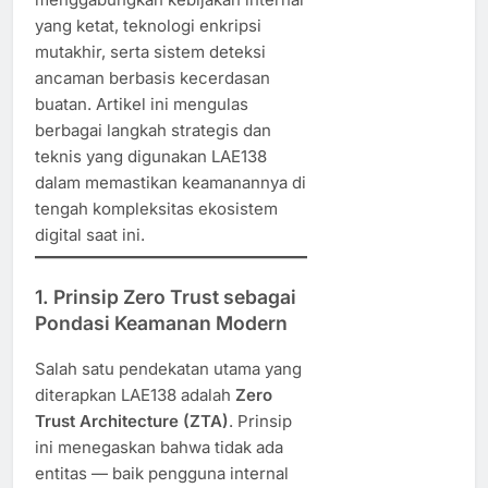
yang ketat, teknologi enkripsi
mutakhir, serta sistem deteksi
ancaman berbasis kecerdasan
buatan. Artikel ini mengulas
berbagai langkah strategis dan
teknis yang digunakan LAE138
dalam memastikan keamanannya di
tengah kompleksitas ekosistem
digital saat ini.
1.
Prinsip Zero Trust sebagai
Pondasi Keamanan Modern
Salah satu pendekatan utama yang
diterapkan LAE138 adalah
Zero
Trust Architecture (ZTA)
. Prinsip
ini menegaskan bahwa tidak ada
entitas — baik pengguna internal