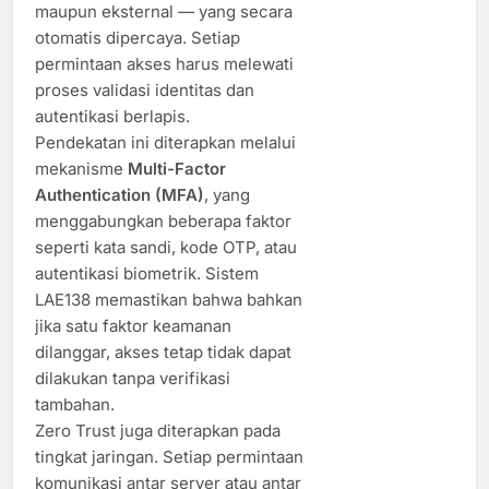
maupun eksternal — yang secara
otomatis dipercaya. Setiap
permintaan akses harus melewati
proses validasi identitas dan
autentikasi berlapis.
Pendekatan ini diterapkan melalui
mekanisme
Multi-Factor
Authentication (MFA)
, yang
menggabungkan beberapa faktor
seperti kata sandi, kode OTP, atau
autentikasi biometrik. Sistem
LAE138 memastikan bahwa bahkan
jika satu faktor keamanan
dilanggar, akses tetap tidak dapat
dilakukan tanpa verifikasi
tambahan.
Zero Trust juga diterapkan pada
tingkat jaringan. Setiap permintaan
komunikasi antar server atau antar