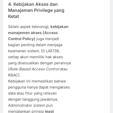
4.
Kebijakan Akses dan
Manajemen Privilege yang
Ketat
Selain aspek teknologi,
kebijakan
manajemen akses (Access
Control Policy)
juga menjadi
bagian penting dalam menjaga
keamanan sistem. Di LAE138,
setiap akun memiliki hak akses
yang disesuaikan dengan perannya
(
Role-Based Access Control
atau
RBAC).
Kebijakan ini memastikan bahwa
pengguna hanya dapat mengakses
data atau fitur yang relevan
dengan tanggung jawabnya.
Administrator sistem pun
menjalankan prinsip
least