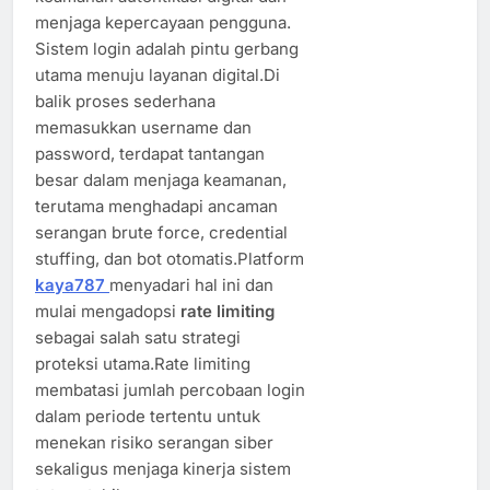
menjaga kepercayaan pengguna.
Sistem login adalah pintu gerbang
utama menuju layanan digital.Di
balik proses sederhana
memasukkan username dan
password, terdapat tantangan
besar dalam menjaga keamanan,
terutama menghadapi ancaman
serangan brute force, credential
stuffing, dan bot otomatis.Platform
kaya787
menyadari hal ini dan
mulai mengadopsi
rate limiting
sebagai salah satu strategi
proteksi utama.Rate limiting
membatasi jumlah percobaan login
dalam periode tertentu untuk
menekan risiko serangan siber
sekaligus menjaga kinerja sistem