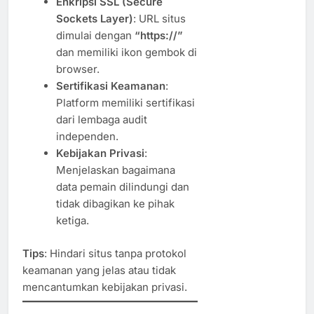
Enkripsi SSL (Secure
Sockets Layer)
: URL situs
dimulai dengan
“https://”
dan memiliki ikon gembok di
browser.
Sertifikasi Keamanan
:
Platform memiliki sertifikasi
dari lembaga audit
independen.
Kebijakan Privasi
:
Menjelaskan bagaimana
data pemain dilindungi dan
tidak dibagikan ke pihak
ketiga.
Tips
: Hindari situs tanpa protokol
keamanan yang jelas atau tidak
mencantumkan kebijakan privasi.