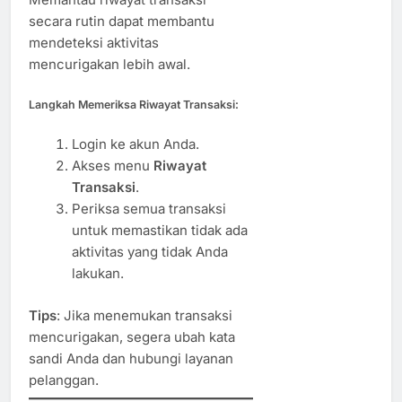
secara rutin dapat membantu
mendeteksi aktivitas
mencurigakan lebih awal.
Langkah Memeriksa Riwayat Transaksi
:
Login ke akun Anda.
Akses menu
Riwayat
Transaksi
.
Periksa semua transaksi
untuk memastikan tidak ada
aktivitas yang tidak Anda
lakukan.
Tips
: Jika menemukan transaksi
mencurigakan, segera ubah kata
sandi Anda dan hubungi layanan
pelanggan.