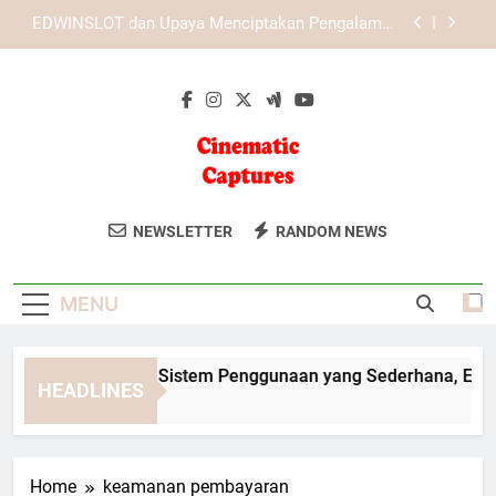
Skip
LEBAH4D dan Upaya Menciptakan Pengalaman
to
Pengguna yang Lebih Baik
content
KAYA787 dengan Konsep Layanan Digital yang
Efisien dan Responsif
LEBAH4D dengan Sistem Penggunaan yang
Sederhana, Efektif, dan Mudah Dipahami
EDWINSLOT dan Upaya Menciptakan Pengalaman
Pengguna yang Lebih Baik
Cinematic
Abadikan Momen Istimewa Anda
LEBAH4D dan Upaya Menciptakan Pengalaman
NEWSLETTER
RANDOM NEWS
Pengguna yang Lebih Baik
Captures
Dengan Cinematic Captures. Fotografi
KAYA787 dengan Konsep Layanan Digital yang
Dan Video Berkualitas Sinematik Untuk
Efisien dan Responsif
MENU
Kenangan Anda.
BAH4D dengan Sistem Penggunaan yang Sederhana, Efektif,
HEADLINES
Weeks Ago
Home
keamanan pembayaran