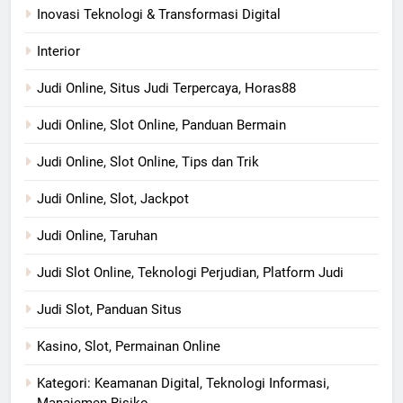
Inovasi Teknologi & Transformasi Digital
Interior
Judi Online, Situs Judi Terpercaya, Horas88
Judi Online, Slot Online, Panduan Bermain
Judi Online, Slot Online, Tips dan Trik
Judi Online, Slot, Jackpot
Judi Online, Taruhan
Judi Slot Online, Teknologi Perjudian, Platform Judi
Judi Slot, Panduan Situs
Kasino, Slot, Permainan Online
Kategori: Keamanan Digital, Teknologi Informasi,
Manajemen Risiko