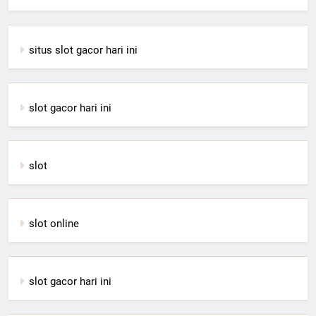
situs slot gacor hari ini
slot gacor hari ini
slot
slot online
slot gacor hari ini