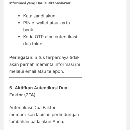
Informasi yang Harus Dirahasiakan
:
Kata sandi akun.
PIN e-wallet atau kartu
bank.
Kode OTP atau autentikasi
dua faktor.
Peringatan
: Situs terpercaya tidak
akan pernah meminta informasi ini
melalui email atau telepon.
6. Aktifkan Autentikasi Dua
Faktor (2FA)
Autentikasi Dua Faktor
memberikan lapisan perlindungan
tambahan pada akun Anda.