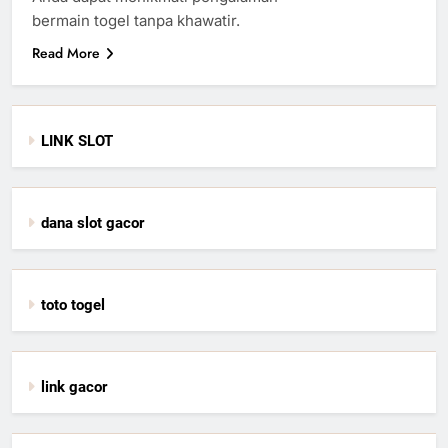
bermain togel tanpa khawatir.
Read More
LINK SLOT
dana slot gacor
toto togel
link gacor