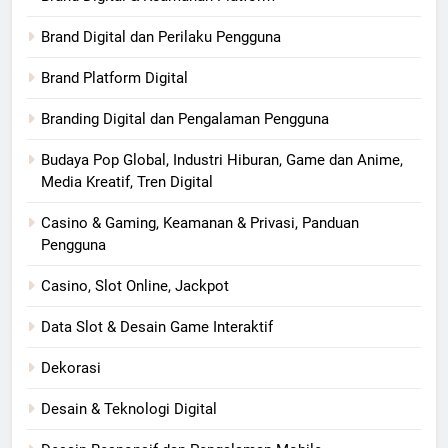
Brand Digital dan Perilaku Pengguna
Brand Platform Digital
Branding Digital dan Pengalaman Pengguna
Budaya Pop Global, Industri Hiburan, Game dan Anime,
Media Kreatif, Tren Digital
Casino & Gaming, Keamanan & Privasi, Panduan
Pengguna
Casino, Slot Online, Jackpot
Data Slot & Desain Game Interaktif
Dekorasi
Desain & Teknologi Digital