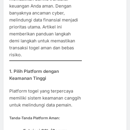
keuangan Anda aman. Dengan
banyaknya ancaman cyber,
melindungi data finansial menjadi
prioritas utama. Artikel ini
memberikan panduan langkah
demi langkah untuk memastikan
transaksi togel aman dan bebas
risiko.
1. Pilih Platform dengan
Keamanan Tinggi
Platform togel yang terpercaya
memiliki sistem keamanan canggih
untuk melindungi data pemain.
Tanda-Tanda Platform Aman
: