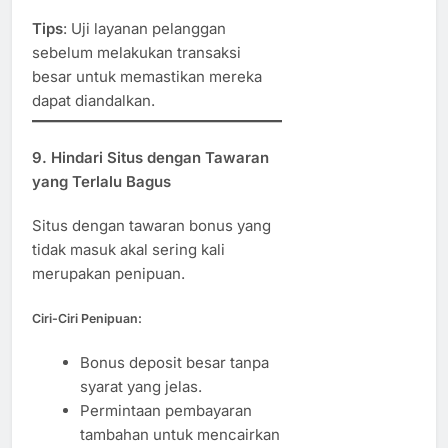
Tips
: Uji layanan pelanggan
sebelum melakukan transaksi
besar untuk memastikan mereka
dapat diandalkan.
9. Hindari Situs dengan Tawaran
yang Terlalu Bagus
Situs dengan tawaran bonus yang
tidak masuk akal sering kali
merupakan penipuan.
Ciri-Ciri Penipuan
:
Bonus deposit besar tanpa
syarat yang jelas.
Permintaan pembayaran
tambahan untuk mencairkan