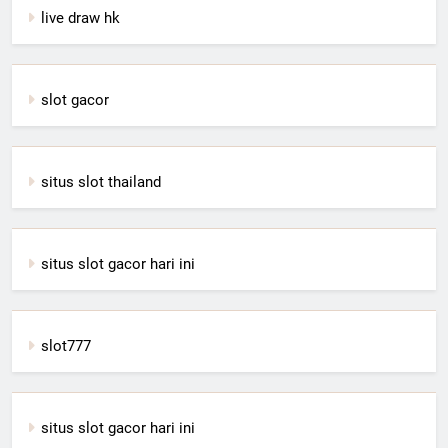
live draw hk
slot gacor
situs slot thailand
situs slot gacor hari ini
slot777
situs slot gacor hari ini