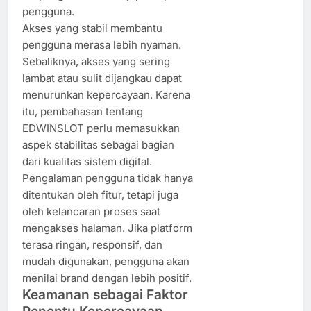
pengguna.
Akses yang stabil membantu
pengguna merasa lebih nyaman.
Sebaliknya, akses yang sering
lambat atau sulit dijangkau dapat
menurunkan kepercayaan. Karena
itu, pembahasan tentang
EDWINSLOT perlu memasukkan
aspek stabilitas sebagai bagian
dari kualitas sistem digital.
Pengalaman pengguna tidak hanya
ditentukan oleh fitur, tetapi juga
oleh kelancaran proses saat
mengakses halaman. Jika platform
terasa ringan, responsif, dan
mudah digunakan, pengguna akan
menilai brand dengan lebih positif.
Keamanan sebagai Faktor