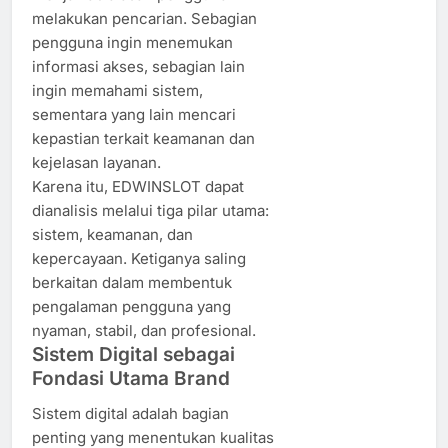
melakukan pencarian. Sebagian
pengguna ingin menemukan
informasi akses, sebagian lain
ingin memahami sistem,
sementara yang lain mencari
kepastian terkait keamanan dan
kejelasan layanan.
Karena itu, EDWINSLOT dapat
dianalisis melalui tiga pilar utama:
sistem, keamanan, dan
kepercayaan. Ketiganya saling
berkaitan dalam membentuk
pengalaman pengguna yang
nyaman, stabil, dan profesional.
Sistem Digital sebagai
Fondasi Utama Brand
Sistem digital adalah bagian
penting yang menentukan kualitas