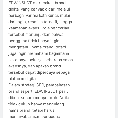
EDWINSLOT merupakan brand
digital yang banyak dicari melalui
berbagai variasi kata kunci, mulai
dari login, resmi, alternatif, hingga
keamanan akses. Pola pencarian
tersebut menunjukkan bahwa
pengguna tidak hanya ingin
mengetahui nama brand, tetapi
juga ingin memahami bagaimana
sistemnya bekerja, seberapa aman
aksesnya, dan apakah brand
tersebut dapat dipercaya sebagai
platform digital.
Dalam strategi SEO, pembahasan
brand seperti EDWINSLOT perlu
dibuat secara menyeluruh. Artikel
tidak cukup hanya mengulang
nama brand, tetapi harus
menjawab alasan pengguna