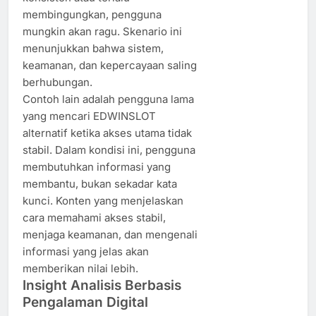
membingungkan, pengguna
mungkin akan ragu. Skenario ini
menunjukkan bahwa sistem,
keamanan, dan kepercayaan saling
berhubungan.
Contoh lain adalah pengguna lama
yang mencari EDWINSLOT
alternatif ketika akses utama tidak
stabil. Dalam kondisi ini, pengguna
membutuhkan informasi yang
membantu, bukan sekadar kata
kunci. Konten yang menjelaskan
cara memahami akses stabil,
menjaga keamanan, dan mengenali
informasi yang jelas akan
memberikan nilai lebih.
Insight Analisis Berbasis
Pengalaman Digital