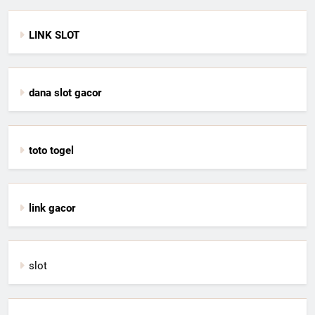
LINK SLOT
dana slot gacor
toto togel
link gacor
slot