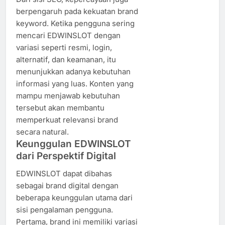
berpengaruh pada kekuatan brand
keyword. Ketika pengguna sering
mencari EDWINSLOT dengan
variasi seperti resmi, login,
alternatif, dan keamanan, itu
menunjukkan adanya kebutuhan
informasi yang luas. Konten yang
mampu menjawab kebutuhan
tersebut akan membantu
memperkuat relevansi brand
secara natural.
Keunggulan EDWINSLOT
dari Perspektif Digital
EDWINSLOT dapat dibahas
sebagai brand digital dengan
beberapa keunggulan utama dari
sisi pengalaman pengguna.
Pertama, brand ini memiliki variasi