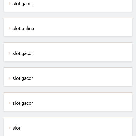
slot gacor
slot online
slot gacor
slot gacor
slot gacor
slot