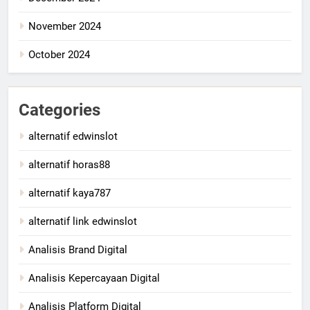
November 2024
October 2024
Categories
alternatif edwinslot
alternatif horas88
alternatif kaya787
alternatif link edwinslot
Analisis Brand Digital
Analisis Kepercayaan Digital
Analisis Platform Digital