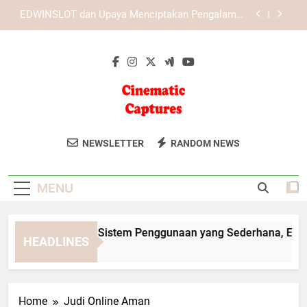
Skip
LEBAH4D dan Upaya Menciptakan Pengalaman
to
Pengguna yang Lebih Baik
content
KAYA787 dengan Konsep Layanan Digital yang
Efisien dan Responsif
LEBAH4D dengan Sistem Penggunaan yang
Sederhana, Efektif, dan Mudah Dipahami
EDWINSLOT dan Upaya Menciptakan Pengalaman
Pengguna yang Lebih Baik
Cinematic
Abadikan Momen Istimewa Anda
LEBAH4D dan Upaya Menciptakan Pengalaman
NEWSLETTER
RANDOM NEWS
Pengguna yang Lebih Baik
Captures
Dengan Cinematic Captures. Fotografi
KAYA787 dengan Konsep Layanan Digital yang
Dan Video Berkualitas Sinematik Untuk
Efisien dan Responsif
MENU
Kenangan Anda.
BAH4D dengan Sistem Penggunaan yang Sederhana, Efektif,
HEADLINES
Weeks Ago
Home
Judi Online Aman