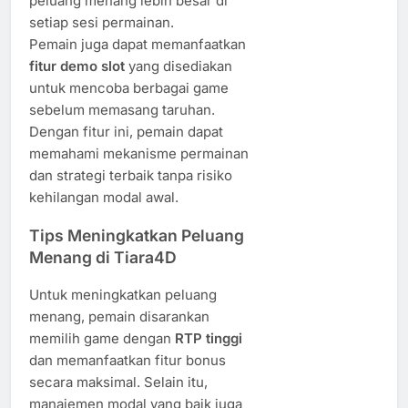
peluang menang lebih besar di
setiap sesi permainan.
Pemain juga dapat memanfaatkan
fitur demo slot
yang disediakan
untuk mencoba berbagai game
sebelum memasang taruhan.
Dengan fitur ini, pemain dapat
memahami mekanisme permainan
dan strategi terbaik tanpa risiko
kehilangan modal awal.
Tips Meningkatkan Peluang
Menang di Tiara4D
Untuk meningkatkan peluang
menang, pemain disarankan
memilih game dengan
RTP tinggi
dan memanfaatkan fitur bonus
secara maksimal. Selain itu,
manajemen modal yang baik juga