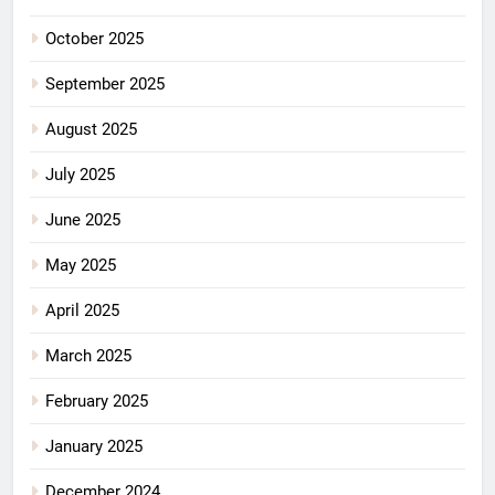
October 2025
September 2025
August 2025
July 2025
June 2025
May 2025
April 2025
March 2025
February 2025
January 2025
December 2024