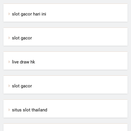
slot gacor hari ini
slot gacor
live draw hk
slot gacor
situs slot thailand