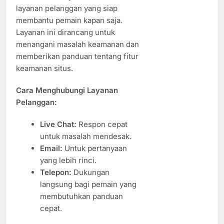
layanan pelanggan yang siap
membantu pemain kapan saja.
Layanan ini dirancang untuk
menangani masalah keamanan dan
memberikan panduan tentang fitur
keamanan situs.
Cara Menghubungi Layanan
Pelanggan:
Live Chat:
Respon cepat
untuk masalah mendesak.
Email:
Untuk pertanyaan
yang lebih rinci.
Telepon:
Dukungan
langsung bagi pemain yang
membutuhkan panduan
cepat.