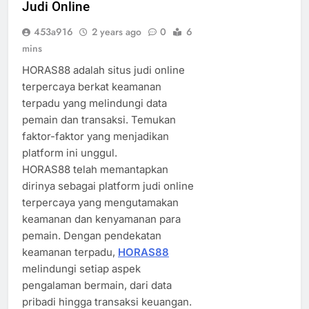
Judi Online
453a916
2 years ago
0
6
mins
HORAS88 adalah situs judi online
terpercaya berkat keamanan
terpadu yang melindungi data
pemain dan transaksi. Temukan
faktor-faktor yang menjadikan
platform ini unggul.
HORAS88 telah memantapkan
dirinya sebagai platform judi online
terpercaya yang mengutamakan
keamanan dan kenyamanan para
pemain. Dengan pendekatan
keamanan terpadu,
HORAS88
melindungi setiap aspek
pengalaman bermain, dari data
pribadi hingga transaksi keuangan.