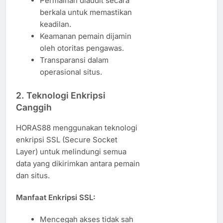
Permainan diaudit secara
berkala untuk memastikan
keadilan.
Keamanan pemain dijamin
oleh otoritas pengawas.
Transparansi dalam
operasional situs.
2. Teknologi Enkripsi
Canggih
HORAS88 menggunakan teknologi
enkripsi SSL (Secure Socket
Layer) untuk melindungi semua
data yang dikirimkan antara pemain
dan situs.
Manfaat Enkripsi SSL:
Mencegah akses tidak sah