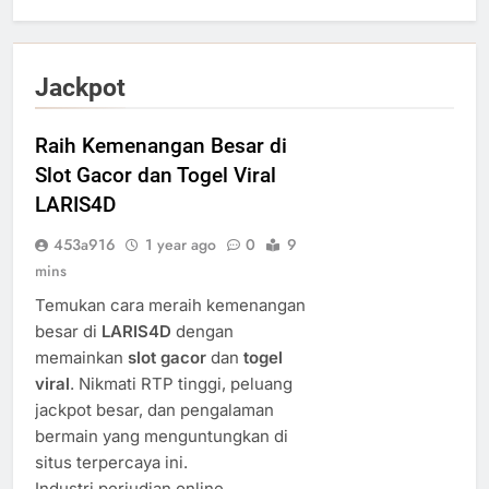
Jackpot
Raih Kemenangan Besar di
Slot Gacor dan Togel Viral
LARIS4D
453a916
1 year ago
0
9
mins
Temukan cara meraih kemenangan
besar di
LARIS4D
dengan
memainkan
slot gacor
dan
togel
viral
. Nikmati RTP tinggi, peluang
jackpot besar, dan pengalaman
bermain yang menguntungkan di
situs terpercaya ini.
Industri perjudian online