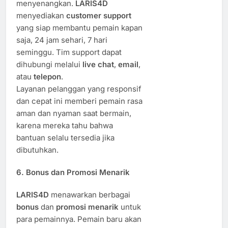
menyenangkan.
LARIS4D
menyediakan
customer support
yang siap membantu pemain kapan
saja, 24 jam sehari, 7 hari
seminggu. Tim support dapat
dihubungi melalui
live chat
,
email
,
atau
telepon
.
Layanan pelanggan yang responsif
dan cepat ini memberi pemain rasa
aman dan nyaman saat bermain,
karena mereka tahu bahwa
bantuan selalu tersedia jika
dibutuhkan.
6.
Bonus dan Promosi Menarik
LARIS4D
menawarkan berbagai
bonus
dan
promosi menarik
untuk
para pemainnya. Pemain baru akan