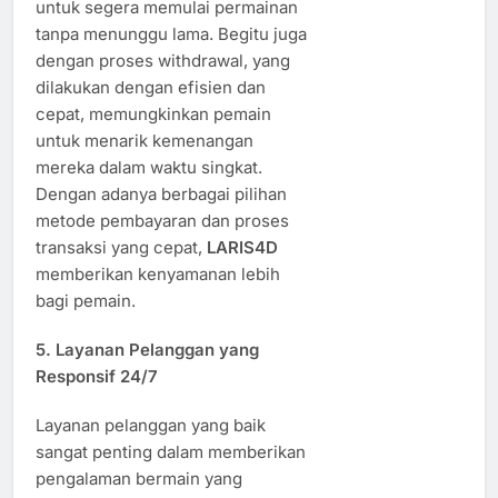
untuk segera memulai permainan
tanpa menunggu lama. Begitu juga
dengan proses withdrawal, yang
dilakukan dengan efisien dan
cepat, memungkinkan pemain
untuk menarik kemenangan
mereka dalam waktu singkat.
Dengan adanya berbagai pilihan
metode pembayaran dan proses
transaksi yang cepat,
LARIS4D
memberikan kenyamanan lebih
bagi pemain.
5.
Layanan Pelanggan yang
Responsif 24/7
Layanan pelanggan yang baik
sangat penting dalam memberikan
pengalaman bermain yang