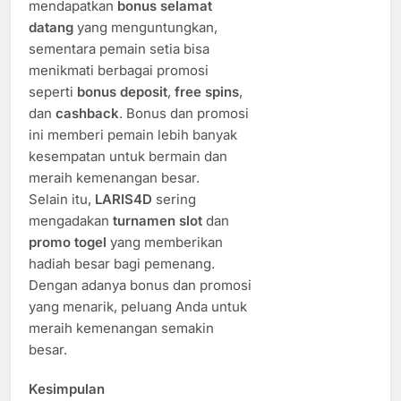
mendapatkan
bonus selamat
datang
yang menguntungkan,
sementara pemain setia bisa
menikmati berbagai promosi
seperti
bonus deposit
,
free spins
,
dan
cashback
. Bonus dan promosi
ini memberi pemain lebih banyak
kesempatan untuk bermain dan
meraih kemenangan besar.
Selain itu,
LARIS4D
sering
mengadakan
turnamen slot
dan
promo togel
yang memberikan
hadiah besar bagi pemenang.
Dengan adanya bonus dan promosi
yang menarik, peluang Anda untuk
meraih kemenangan semakin
besar.
Kesimpulan