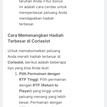
taruhan Anda. Fitur bonus
ini adalah cara cerdas untuk
memperbesar peluang Anda
mendapatkan hadiah
terbesar.
Cara Memenangkan Hadiah
Terbesar di Corlaslot
Untuk memaksimalkan peluang
Anda meraih hadiah terbesar di
Corlaslot
, berikut adalah beberapa
tips yang bisa Anda ikuti:
Pilih Permainan dengan
RTP Tinggi
: Pilih permainan
dengan
RTP (Return to
Player)
yang tinggi untuk
peluang menang yang lebih
besar. Permainan dengan