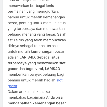
menawarkan berbagai jenis
permainan yang menggiurkan,
namun untuk meraih kemenangan
besar, penting untuk memilih situs
yang terpercaya dan menawarkan
peluang menang yang besar. Salah
satu situs yang telah membuktikan
dirinya sebagai tempat terbaik
untuk meraih
kemenangan besar
adalah
LARIS4D
. Sebagai
situs
terpercaya
yang menawarkan
slot
gacor
dan
togel viral
,
LARIS4D
memberikan banyak peluang bagi
pemain untuk meraih hadiah
slot
gacor
.
Dalam artikel ini, kita akan
membahas bagaimana Anda bisa
mendapatkan kemenangan besar