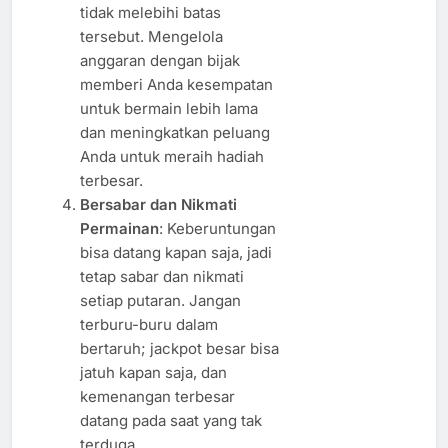
tidak melebihi batas
tersebut. Mengelola
anggaran dengan bijak
memberi Anda kesempatan
untuk bermain lebih lama
dan meningkatkan peluang
Anda untuk meraih hadiah
terbesar.
Bersabar dan Nikmati
Permainan
: Keberuntungan
bisa datang kapan saja, jadi
tetap sabar dan nikmati
setiap putaran. Jangan
terburu-buru dalam
bertaruh; jackpot besar bisa
jatuh kapan saja, dan
kemenangan terbesar
datang pada saat yang tak
terduga.