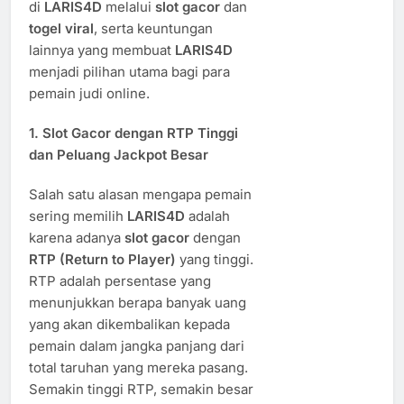
di
LARIS4D
melalui
slot gacor
dan
togel viral
, serta keuntungan
lainnya yang membuat
LARIS4D
menjadi pilihan utama bagi para
pemain judi online.
1.
Slot Gacor dengan RTP Tinggi
dan Peluang Jackpot Besar
Salah satu alasan mengapa pemain
sering memilih
LARIS4D
adalah
karena adanya
slot gacor
dengan
RTP (Return to Player)
yang tinggi.
RTP adalah persentase yang
menunjukkan berapa banyak uang
yang akan dikembalikan kepada
pemain dalam jangka panjang dari
total taruhan yang mereka pasang.
Semakin tinggi RTP, semakin besar