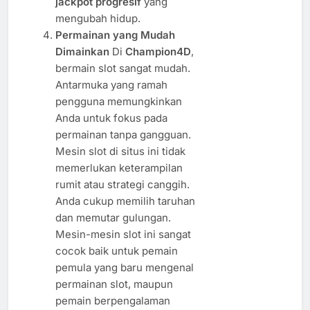
jackpot progresif
yang
mengubah hidup.
Permainan yang Mudah
Dimainkan
Di
Champion4D
,
bermain slot sangat mudah.
Antarmuka yang ramah
pengguna memungkinkan
Anda untuk fokus pada
permainan tanpa gangguan.
Mesin slot di situs ini tidak
memerlukan keterampilan
rumit atau strategi canggih.
Anda cukup memilih taruhan
dan memutar gulungan.
Mesin-mesin slot ini sangat
cocok baik untuk pemain
pemula yang baru mengenal
permainan slot, maupun
pemain berpengalaman