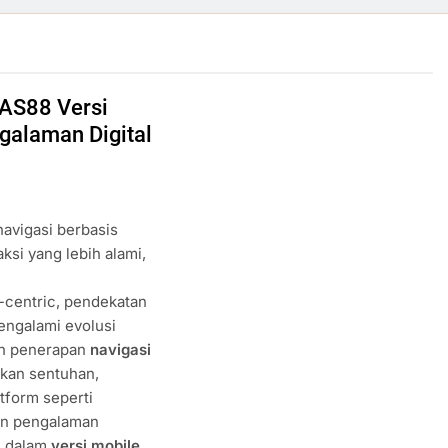
RAS88 Versi
galaman Digital
avigasi berbasis
ksi yang lebih alami,
e-centric, pendekatan
engalami evolusi
lah penerapan
navigasi
lkan sentuhan,
atform seperti
an pengalaman
ke dalam
versi mobile