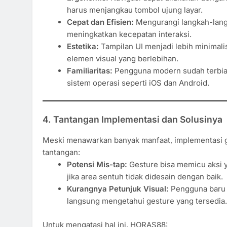
harus menjangkau tombol ujung layar.
Cepat dan Efisien:
Mengurangi langkah-lang
meningkatkan kecepatan interaksi.
Estetika:
Tampilan UI menjadi lebih minimali
elemen visual yang berlebihan.
Familiaritas:
Pengguna modern sudah terbia
sistem operasi seperti iOS dan Android.
4.
Tantangan Implementasi dan Solusinya
Meski menawarkan banyak manfaat, implementasi g
tantangan:
Potensi Mis-tap:
Gesture bisa memicu aksi y
jika area sentuh tidak didesain dengan baik.
Kurangnya Petunjuk Visual:
Pengguna baru 
langsung mengetahui gesture yang tersedia.
Untuk mengatasi hal ini, HORAS88: