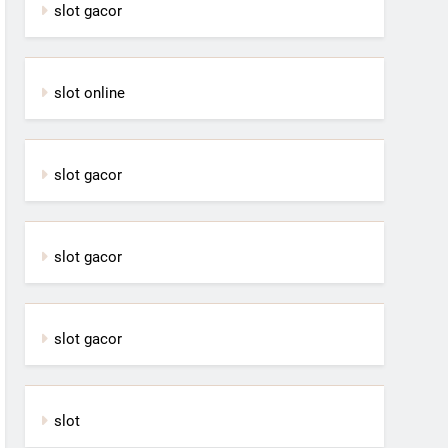
slot gacor
slot online
slot gacor
slot gacor
slot gacor
slot