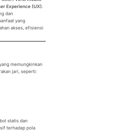
er Experience (UX)
.
ng dan
manfaat yang
han akses, efisiensi
i yang memungkinkan
kan jari, seperti:
ol statis dan
sif terhadap pola