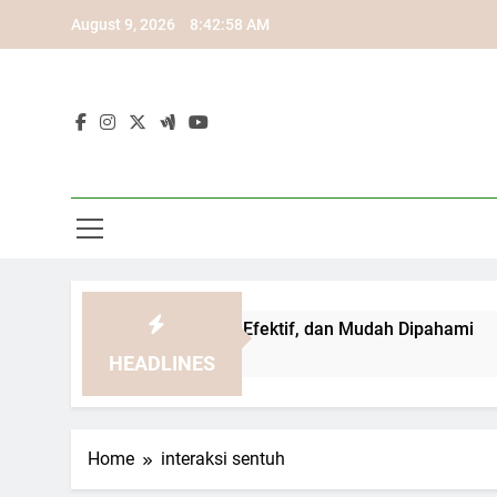
Skip
August 9, 2026
8:42:59 AM
to
content
Cin
Abadikan 
ang Sederhana, Efektif, dan Mudah Dipahami
EDWINSL
3 Weeks A
HEADLINES
Home
interaksi sentuh