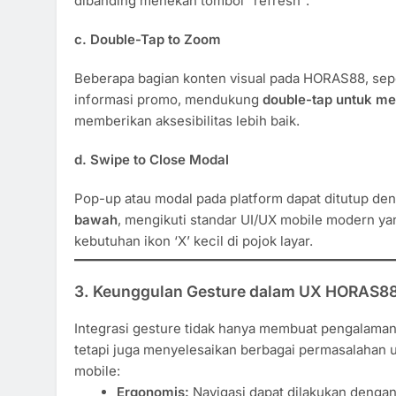
dibanding menekan tombol “refresh”.
c.
Double-Tap to Zoom
Beberapa bagian konten visual pada HORAS88, seper
informasi promo, mendukung
double-tap untuk m
memberikan aksesibilitas lebih baik.
d.
Swipe to Close Modal
Pop-up atau modal pada platform dapat ditutup de
bawah
, mengikuti standar UI/UX mobile modern y
kebutuhan ikon ‘X’ kecil di pojok layar.
3.
Keunggulan Gesture dalam UX HORAS8
Integrasi gesture tidak hanya membuat pengalaman
tetapi juga menyelesaikan berbagai permasalahan
mobile:
Ergonomis:
Navigasi dapat dilakukan dengan