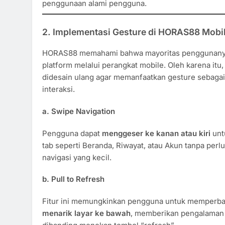
penggunaan alami pengguna.
2.
Implementasi Gesture di HORAS88 Mobi
HORAS88 memahami bahwa mayoritas penggunan
platform melalui perangkat mobile. Oleh karena itu,
didesain ulang agar memanfaatkan gesture sebagai
interaksi.
a.
Swipe Navigation
Pengguna dapat
menggeser ke kanan atau kiri
unt
tab seperti Beranda, Riwayat, atau Akun tanpa per
navigasi yang kecil.
b.
Pull to Refresh
Fitur ini memungkinkan pengguna untuk memperba
menarik layar ke bawah
, memberikan pengalaman 