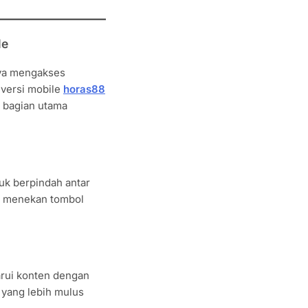
le
ya mengakses
 versi mobile
horas88
 bagian utama
uk berpindah antar
lu menekan tombol
rui konten dengan
yang lebih mulus