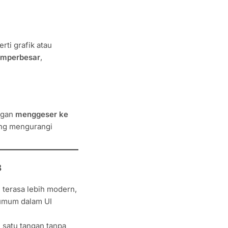
ti grafik atau
emperbesar
,
ngan
menggeser ke
ang mengurangi
8
 terasa lebih modern,
 umum dalam UI
 satu tangan tanpa