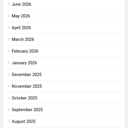
June 2026
May 2026
April 2026
March 2026
February 2026
January 2026
December 2025
November 2025
October 2025
September 2025
August 2025