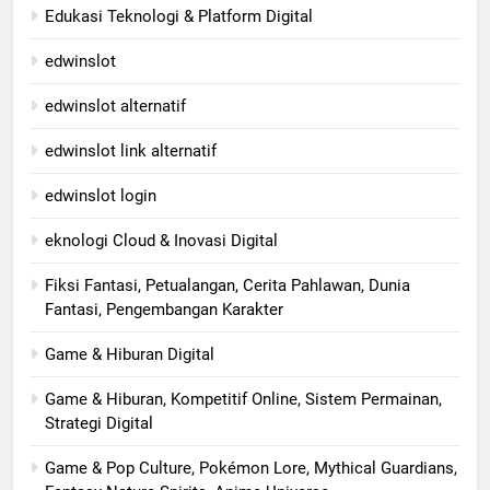
Edukasi Teknologi & Platform Digital
edwinslot
edwinslot alternatif
edwinslot link alternatif
edwinslot login
eknologi Cloud & Inovasi Digital
Fiksi Fantasi, Petualangan, Cerita Pahlawan, Dunia
Fantasi, Pengembangan Karakter
Game & Hiburan Digital
Game & Hiburan, Kompetitif Online, Sistem Permainan,
Strategi Digital
Game & Pop Culture, Pokémon Lore, Mythical Guardians,