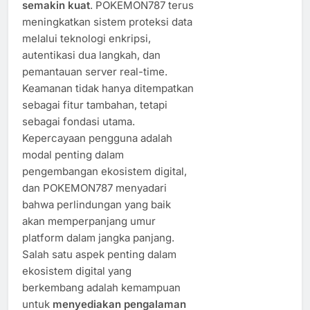
semakin kuat
. POKEMON787 terus
meningkatkan sistem proteksi data
melalui teknologi enkripsi,
autentikasi dua langkah, dan
pemantauan server real-time.
Keamanan tidak hanya ditempatkan
sebagai fitur tambahan, tetapi
sebagai fondasi utama.
Kepercayaan pengguna adalah
modal penting dalam
pengembangan ekosistem digital,
dan POKEMON787 menyadari
bahwa perlindungan yang baik
akan memperpanjang umur
platform dalam jangka panjang.
Salah satu aspek penting dalam
ekosistem digital yang
berkembang adalah kemampuan
untuk
menyediakan pengalaman