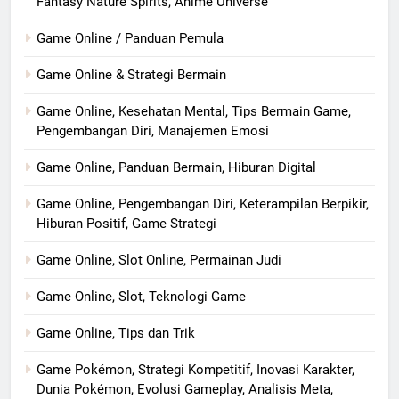
Fantasy Nature Spirits, Anime Universe
Game Online / Panduan Pemula
Game Online & Strategi Bermain
Game Online, Kesehatan Mental, Tips Bermain Game,
Pengembangan Diri, Manajemen Emosi
Game Online, Panduan Bermain, Hiburan Digital
Game Online, Pengembangan Diri, Keterampilan Berpikir,
Hiburan Positif, Game Strategi
Game Online, Slot Online, Permainan Judi
Game Online, Slot, Teknologi Game
Game Online, Tips dan Trik
Game Pokémon, Strategi Kompetitif, Inovasi Karakter,
Dunia Pokémon, Evolusi Gameplay, Analisis Meta,