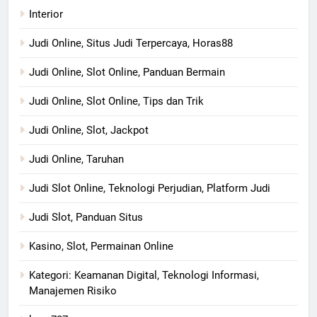
Interior
Judi Online, Situs Judi Terpercaya, Horas88
Judi Online, Slot Online, Panduan Bermain
Judi Online, Slot Online, Tips dan Trik
Judi Online, Slot, Jackpot
Judi Online, Taruhan
Judi Slot Online, Teknologi Perjudian, Platform Judi
Judi Slot, Panduan Situs
Kasino, Slot, Permainan Online
Kategori: Keamanan Digital, Teknologi Informasi,
Manajemen Risiko