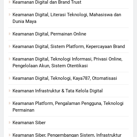
Keamanan Digital dan Brand Trust
Keamanan Digital, Literasi Teknologi, Mahasiswa dan
Dunia Maya
Keamanan Digital, Permainan Online
Keamanan Digital, Sistem Platform, Kepercayaan Brand
Keamanan Digital, Teknologi Informasi, Privasi Online,
Pengelolaan Akun, Sistem Otentikasi
Keamanan Digital, Teknologi, Kaya787, Otomatisasi
Keamanan Infrastruktur & Tata Kelola Digital
Keamanan Platform, Pengalaman Pengguna, Teknologi
Permainan
Keamanan Siber
Keamanan Siber, Pengembangan Sistem, Infrastruktur