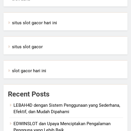
situs slot gacor hari ini
situs slot gacor
slot gacor hari ini
Recent Posts
LEBAH4D dengan Sistem Penggunaan yang Sederhana,
Efektif, dan Mudah Dipahami
EDWINSLOT dan Upaya Menciptakan Pengalaman
Pengguna yang Lebih Baik