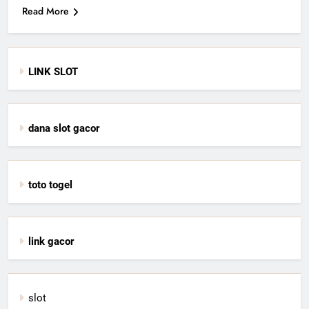
Read More
LINK SLOT
dana slot gacor
toto togel
link gacor
slot