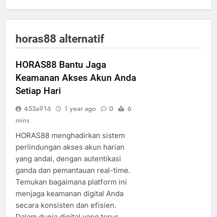
horas88 alternatif
HORAS88 Bantu Jaga
Keamanan Akses Akun Anda
Setiap Hari
453a916
1 year ago
0
6
mins
HORAS88 menghadirkan sistem
perlindungan akses akun harian
yang andal, dengan autentikasi
ganda dan pemantauan real-time.
Temukan bagaimana platform ini
menjaga keamanan digital Anda
secara konsisten dan efisien.
Dalam dunia digital yang terus