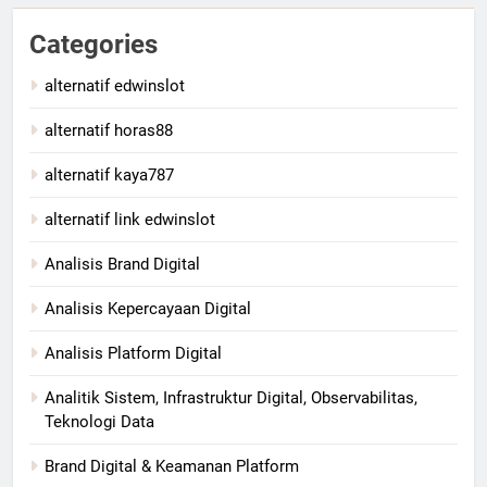
Categories
alternatif edwinslot
alternatif horas88
alternatif kaya787
alternatif link edwinslot
Analisis Brand Digital
Analisis Kepercayaan Digital
Analisis Platform Digital
Analitik Sistem, Infrastruktur Digital, Observabilitas,
Teknologi Data
Brand Digital & Keamanan Platform