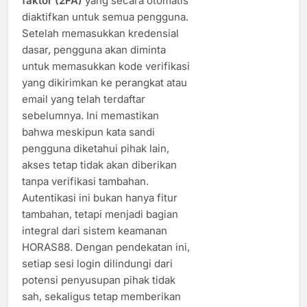
faktor (2FA)
yang secara otomatis
diaktifkan untuk semua pengguna.
Setelah memasukkan kredensial
dasar, pengguna akan diminta
untuk memasukkan kode verifikasi
yang dikirimkan ke perangkat atau
email yang telah terdaftar
sebelumnya. Ini memastikan
bahwa meskipun kata sandi
pengguna diketahui pihak lain,
akses tetap tidak akan diberikan
tanpa verifikasi tambahan.
Autentikasi ini bukan hanya fitur
tambahan, tetapi menjadi bagian
integral dari sistem keamanan
HORAS88. Dengan pendekatan ini,
setiap sesi login dilindungi dari
potensi penyusupan pihak tidak
sah, sekaligus tetap memberikan