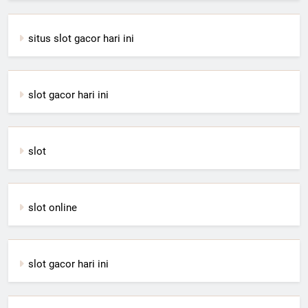
situs slot gacor hari ini
slot gacor hari ini
slot
slot online
slot gacor hari ini