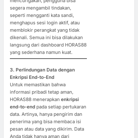
mencurigakan, pengguna bisa
segera mengambil tindakan,
seperti mengganti kata sandi,
menghapus sesi login aktif, atau
memblokir perangkat yang tidak
dikenali. Semua ini bisa dilakukan
langsung dari dashboard HORAS88
yang sederhana namun kuat.
3. Perlindungan Data dengan
Enkripsi End-to-End
Untuk memastikan bahwa
informasi pribadi tetap aman,
HORAS88 menerapkan
enkripsi
end-to-end
pada setiap pertukaran
data. Artinya, hanya pengirim dan
penerima yang bisa membaca isi
pesan atau data yang dikirim. Data
Anda tidak hanya aman dari