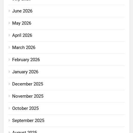
June 2026
May 2026
April 2026
March 2026
February 2026
January 2026
December 2025
November 2025
October 2025
September 2025
August 2025