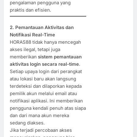
pengalaman pengguna yang
praktis dan efisien.
2. Pemantauan Aktivitas dan
Notifikasi Real-Time
HORAS88 tidak hanya mencegah
akses ilegal, tetapi juga
memberikan
sistem pemantauan
aktivitas login secara real-time
.
Setiap upaya login dari perangkat
atau lokasi baru akan langsung
terdeteksi dan dilaporkan kepada
pemilik akun melalui email atau
notifikasi aplikasi. Ini memberikan
pengguna kendali penuh atas siapa
dan dari mana akun mereka
sedang diakses.
Jika terjadi percobaan akses