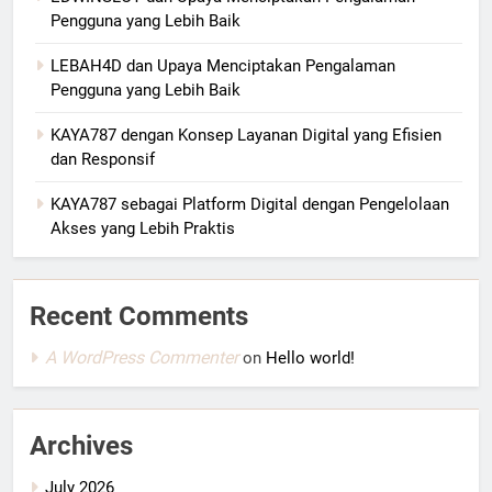
Pengguna yang Lebih Baik
LEBAH4D dan Upaya Menciptakan Pengalaman
Pengguna yang Lebih Baik
KAYA787 dengan Konsep Layanan Digital yang Efisien
dan Responsif
KAYA787 sebagai Platform Digital dengan Pengelolaan
Akses yang Lebih Praktis
Recent Comments
A WordPress Commenter
on
Hello world!
Archives
July 2026