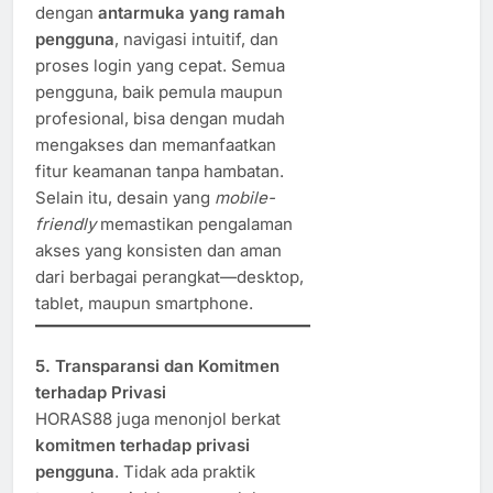
dengan
antarmuka yang ramah
pengguna
, navigasi intuitif, dan
proses login yang cepat. Semua
pengguna, baik pemula maupun
profesional, bisa dengan mudah
mengakses dan memanfaatkan
fitur keamanan tanpa hambatan.
Selain itu, desain yang
mobile-
friendly
memastikan pengalaman
akses yang konsisten dan aman
dari berbagai perangkat—desktop,
tablet, maupun smartphone.
5. Transparansi dan Komitmen
terhadap Privasi
HORAS88 juga menonjol berkat
komitmen terhadap privasi
pengguna
. Tidak ada praktik