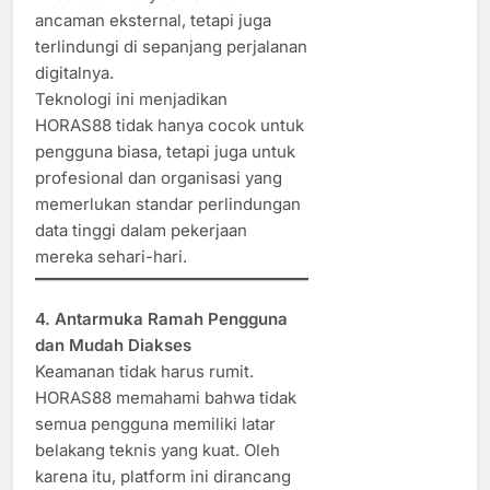
ancaman eksternal, tetapi juga
terlindungi di sepanjang perjalanan
digitalnya.
Teknologi ini menjadikan
HORAS88 tidak hanya cocok untuk
pengguna biasa, tetapi juga untuk
profesional dan organisasi yang
memerlukan standar perlindungan
data tinggi dalam pekerjaan
mereka sehari-hari.
4. Antarmuka Ramah Pengguna
dan Mudah Diakses
Keamanan tidak harus rumit.
HORAS88 memahami bahwa tidak
semua pengguna memiliki latar
belakang teknis yang kuat. Oleh
karena itu, platform ini dirancang