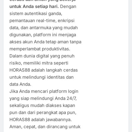
untuk Anda setiap hari.
Dengan
sistem autentikasi ganda,
pemantauan real-time, enkripsi
data, dan antarmuka yang mudah
digunakan, platform ini menjaga
akses akun Anda tetap aman tanpa
memperlambat produktivitas.
Dalam dunia digital yang penuh
risiko, memiliki mitra seperti
HORAS88 adalah langkah cerdas
untuk melindungi identitas dan
data Anda.
Jika Anda mencari platform login
yang siap melindungi Anda 24/7,
sekaligus mudah diakses kapan
pun dan dari perangkat apa pun,
HORAS88 adalah jawabannya.
Aman, cepat, dan dirancang untuk