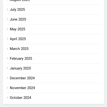
July 2025
June 2025
May 2025
April 2025
March 2025
February 2025
January 2025
December 2024
November 2024
October 2024