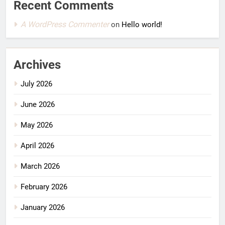
Recent Comments
A WordPress Commenter
on
Hello world!
Archives
July 2026
June 2026
May 2026
April 2026
March 2026
February 2026
January 2026