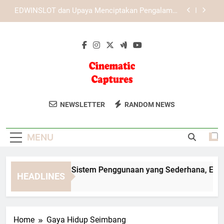
Skip
LEBAH4D dan Upaya Menciptakan Pengalaman
to
Pengguna yang Lebih Baik
content
KAYA787 dengan Konsep Layanan Digital yang
Efisien dan Responsif
LEBAH4D dengan Sistem Penggunaan yang
Sederhana, Efektif, dan Mudah Dipahami
EDWINSLOT dan Upaya Menciptakan Pengalaman
Pengguna yang Lebih Baik
Cinematic
Abadikan Momen Istimewa Anda
LEBAH4D dan Upaya Menciptakan Pengalaman
NEWSLETTER
RANDOM NEWS
Pengguna yang Lebih Baik
Captures
Dengan Cinematic Captures. Fotografi
KAYA787 dengan Konsep Layanan Digital yang
Dan Video Berkualitas Sinematik Untuk
Efisien dan Responsif
MENU
Kenangan Anda.
BAH4D dengan Sistem Penggunaan yang Sederhana, Efektif,
HEADLINES
Weeks Ago
Home
Gaya Hidup Seimbang