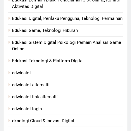
Aktivitas Digital
Edukasi Digital, Perilaku Pengguna, Teknologi Permainan
Edukasi Game, Teknologi Hiburan
Edukasi Sistem Digital Psikologi Pemain Analisis Game
Online
Edukasi Teknologi & Platform Digital
edwinslot
edwinslot alternatif
edwinslot link alternatif
edwinslot login
eknologi Cloud & Inovasi Digital