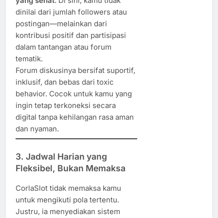
yang sehat
. Di sini, kamu tidak
dinilai dari jumlah followers atau
postingan—melainkan dari
kontribusi positif dan partisipasi
dalam tantangan atau forum
tematik.
Forum diskusinya bersifat suportif,
inklusif, dan bebas dari toxic
behavior. Cocok untuk kamu yang
ingin tetap terkoneksi secara
digital tanpa kehilangan rasa aman
dan nyaman.
3. Jadwal Harian yang
Fleksibel, Bukan Memaksa
CorlaSlot tidak memaksa kamu
untuk mengikuti pola tertentu.
Justru, ia menyediakan sistem