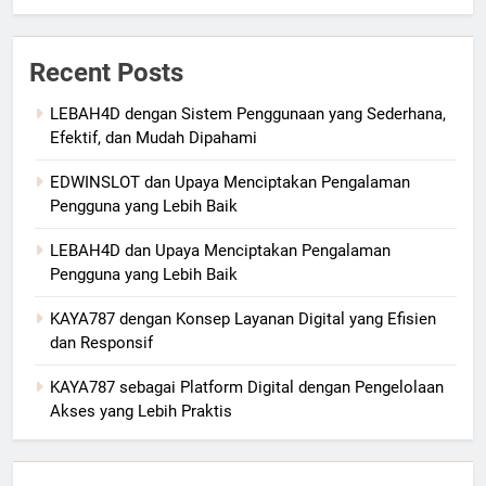
Recent Posts
LEBAH4D dengan Sistem Penggunaan yang Sederhana,
Efektif, dan Mudah Dipahami
EDWINSLOT dan Upaya Menciptakan Pengalaman
Pengguna yang Lebih Baik
LEBAH4D dan Upaya Menciptakan Pengalaman
Pengguna yang Lebih Baik
KAYA787 dengan Konsep Layanan Digital yang Efisien
dan Responsif
KAYA787 sebagai Platform Digital dengan Pengelolaan
Akses yang Lebih Praktis