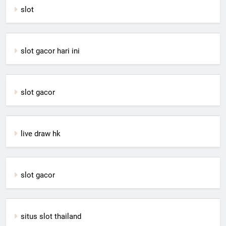
slot
slot gacor hari ini
slot gacor
live draw hk
slot gacor
situs slot thailand