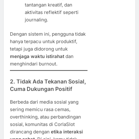
tantangan kreatif, dan
aktivitas reflektif seperti
journaling.
Dengan sistem ini, pengguna tidak
hanya terpacu untuk produktif,
tetapi juga didorong untuk
menjaga waktu istirahat
dan
menghindari burnout.
2. Tidak Ada Tekanan Sosial,
Cuma Dukungan Positif
Berbeda dari media sosial yang
sering memicu rasa cemas,
overthinking, atau perbandingan
sosial, komunitas di CorlaSlot
dirancang dengan
etika interaksi