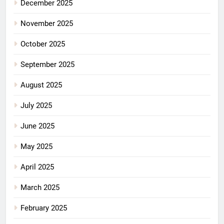
December 2025
November 2025
October 2025
September 2025
August 2025
July 2025
June 2025
May 2025
April 2025
March 2025
February 2025