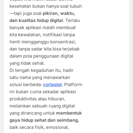
kesehatan bukan hanya soal tubuh
—tapi juga soal
pikiran, waktu,
dan kualitas hidup digital
. Terlalu
banyak aplikasi malah membuat
kita kewalahan, notifikasi tanpa
henti mengganggu konsentrasi,
dan tanpa sadar kita bisa terjebak
dalam pola penggunaan digital
yang tidak sehat.
Di tengah kegaduhan itu, hadir
satu nama yang menawarkan
solusi berbeda:
corlaslot
. Platform
ini bukan cuma sekadar aplikasi
produktivitas atau hiburan,
melainkan sebuah ruang digital
yang dirancang untuk
membentuk
gaya hidup sehat dan seimbang
,
baik secara fisik, emosional,