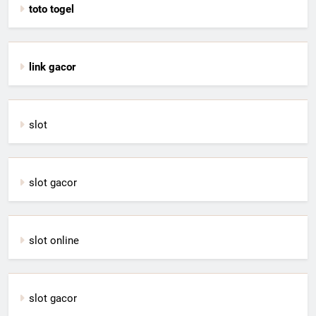
toto togel
link gacor
slot
slot gacor
slot online
slot gacor