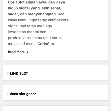
CorlaSlot adalah awal dari gaya
hidup digital yang lebih sehat,
sadar, dan menyenangkan.
Jadi,
kalau kamu ingin tetap aktif secara
digital tapi tetap menjaga
kesehatan mental dan
produktivitas, kamu tahu harus
mulai dari mana:
CorlaSlot.
Read More
LINK SLOT
dana slot gacor