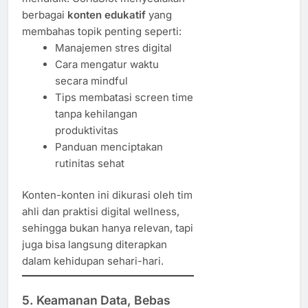
berbagai
konten edukatif
yang
membahas topik penting seperti:
Manajemen stres digital
Cara mengatur waktu
secara mindful
Tips membatasi screen time
tanpa kehilangan
produktivitas
Panduan menciptakan
rutinitas sehat
Konten-konten ini dikurasi oleh tim
ahli dan praktisi digital wellness,
sehingga bukan hanya relevan, tapi
juga bisa langsung diterapkan
dalam kehidupan sehari-hari.
5. Keamanan Data, Bebas