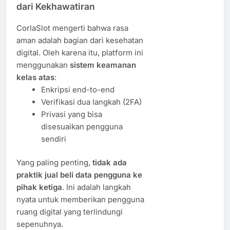
dari Kekhawatiran
CorlaSlot mengerti bahwa rasa
aman adalah bagian dari kesehatan
digital. Oleh karena itu, platform ini
menggunakan
sistem keamanan
kelas atas
:
Enkripsi end-to-end
Verifikasi dua langkah (2FA)
Privasi yang bisa
disesuaikan pengguna
sendiri
Yang paling penting,
tidak ada
praktik jual beli data pengguna ke
pihak ketiga
. Ini adalah langkah
nyata untuk memberikan pengguna
ruang digital yang terlindungi
sepenuhnya.