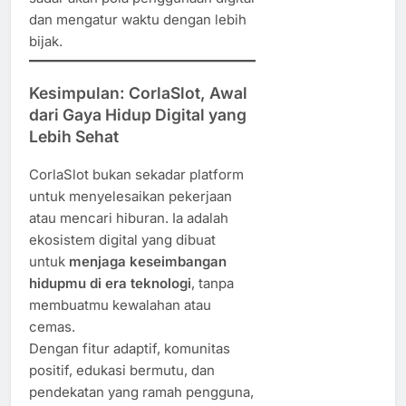
dan mengatur waktu dengan lebih
bijak.
Kesimpulan: CorlaSlot, Awal
dari Gaya Hidup Digital yang
Lebih Sehat
CorlaSlot bukan sekadar platform
untuk menyelesaikan pekerjaan
atau mencari hiburan. Ia adalah
ekosistem digital yang dibuat
untuk
menjaga keseimbangan
hidupmu di era teknologi
, tanpa
membuatmu kewalahan atau
cemas.
Dengan fitur adaptif, komunitas
positif, edukasi bermutu, dan
pendekatan yang ramah pengguna,