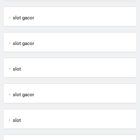
slot gacor
slot gacor
slot
slot gacor
slot