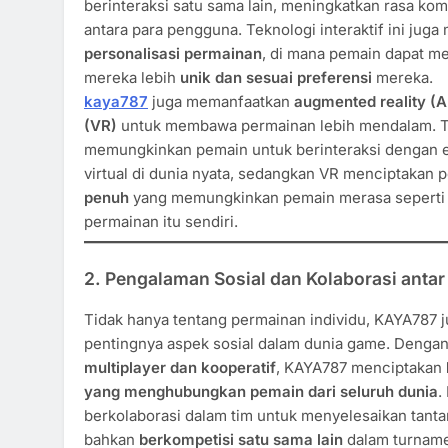
berinteraksi satu sama lain, meningkatkan rasa kom
antara para pengguna. Teknologi interaktif ini ju
personalisasi permainan
, di mana pemain dapat 
mereka lebih
unik dan sesuai preferensi
mereka.
kaya787
juga memanfaatkan
augmented reality (A
(VR)
untuk membawa permainan lebih mendalam. T
memungkinkan pemain untuk berinteraksi dengan
virtual di dunia nyata, sedangkan VR menciptakan
penuh
yang memungkinkan pemain merasa seperti 
permainan itu sendiri.
2. Pengalaman Sosial dan Kolaborasi anta
Tidak hanya tentang permainan individu, KAYA787
pentingnya aspek sosial dalam dunia game. Deng
multiplayer dan kooperatif
, KAYA787 menciptakan
yang menghubungkan pemain dari seluruh dunia
.
berkolaborasi dalam tim untuk menyelesaikan tant
bahkan
berkompetisi satu sama lain
dalam turname