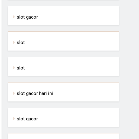
slot gacor
slot
slot
slot gacor hari ini
slot gacor