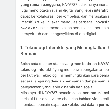
yang ramah pengguna
, KAYA787 tidak hanya menaw
juga menciptakan
ruang digital yang lebih interakti
dapat berkolaborasi, berkompetisi, dan merasakan
imersif. Artikel ini akan mengulas berbagai
inovasi
KAYA787
dalam menciptakan pengalaman bermain 
menyeluruh dan mengasyikkan di era digital.
1. Teknologi Interaktif yang Meningkatka
Bermain
Salah satu elemen utama yang membedakan
KAYA
teknologi interaktif
yang membawa pengalaman ber
berikutnya. Teknologi ini memungkinkan para pem
secara langsung dengan permainan dan pemain l
pengalaman yang lebih
dinamis dan sosial
.
Misalnya, di KAYA787, pemain dapat
berkomunikasi
melalui fitur chat, voice chat, dan bahkan video call. 
membuat pemain dapat
berkolaborasi dalam perm