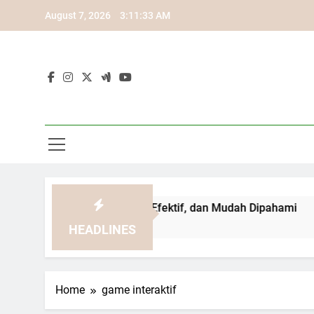
Skip
August 7, 2026
3:11:34 AM
to
content
Cin
Abadikan 
ang Sederhana, Efektif, dan Mudah Dipahami
EDWINSLO
3 Weeks Ag
HEADLINES
Home
game interaktif