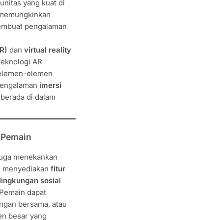
unitas yang kuat di
ga memungkinkan
membuat pengalaman
R)
dan
virtual reality
eknologi AR
 elemen-elemen
 pengalaman
imersi
berada di dalam
r Pemain
 juga menekankan
an menyediakan
fitur
lingkungan sosial
 Pemain dapat
angan bersama, atau
n besar yang