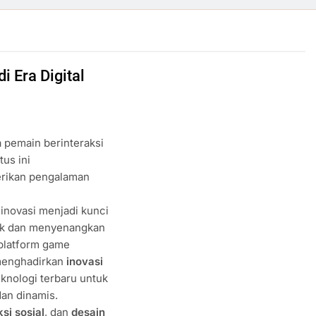
i Era Digital
 pemain berinteraksi
tus ini
erikan pengalaman
 inovasi menjadi kunci
ik dan menyenangkan
 platform game
 menghadirkan
inovasi
knologi terbaru untuk
an dinamis.
ksi sosial
, dan
desain