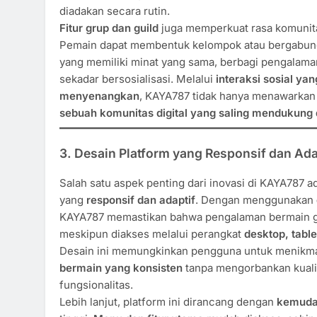
diadakan secara rutin.
Fitur grup dan guild
juga memperkuat rasa komunitas
Pemain dapat membentuk kelompok atau bergabun
yang memiliki minat yang sama, berbagi pengalaman,
sekadar bersosialisasi. Melalui
interaksi sosial ya
menyenangkan
, KAYA787 tidak hanya menawarkan 
sebuah komunitas digital yang saling mendukung 
3. Desain Platform yang Responsif dan Ada
Salah satu aspek penting dari inovasi di KAYA787 a
yang
responsif dan adaptif
. Dengan menggunakan
KAYA787 memastikan bahwa pengalaman bermain g
meskipun diakses melalui perangkat
desktop, tabl
Desain ini memungkinkan pengguna untuk menikm
bermain yang konsisten
tanpa mengorbankan kualit
fungsionalitas.
Lebih lanjut, platform ini dirancang dengan
kemuda