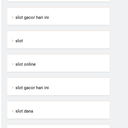
slot gacor hari ini
slot
slot online
slot gacor hari ini
slot dana