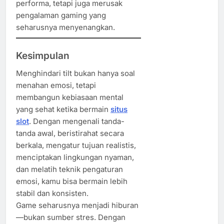
performa, tetapi juga merusak
pengalaman gaming yang
seharusnya menyenangkan.
Kesimpulan
Menghindari tilt bukan hanya soal
menahan emosi, tetapi
membangun kebiasaan mental
yang sehat ketika bermain
situs
slot
. Dengan mengenali tanda-
tanda awal, beristirahat secara
berkala, mengatur tujuan realistis,
menciptakan lingkungan nyaman,
dan melatih teknik pengaturan
emosi, kamu bisa bermain lebih
stabil dan konsisten.
Game seharusnya menjadi hiburan
—bukan sumber stres. Dengan