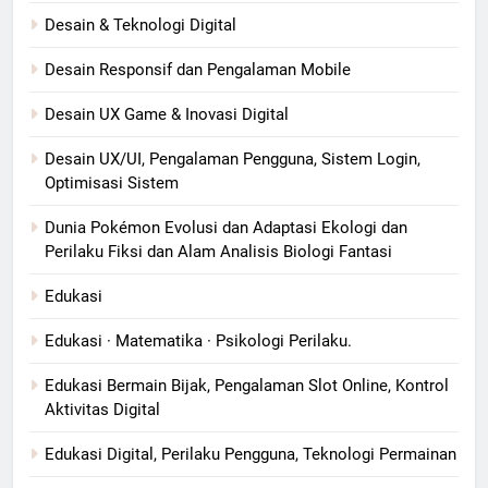
Desain & Teknologi Digital
Desain Responsif dan Pengalaman Mobile
Desain UX Game & Inovasi Digital
Desain UX/UI, Pengalaman Pengguna, Sistem Login,
Optimisasi Sistem
Dunia Pokémon Evolusi dan Adaptasi Ekologi dan
Perilaku Fiksi dan Alam Analisis Biologi Fantasi
Edukasi
Edukasi · Matematika · Psikologi Perilaku.
Edukasi Bermain Bijak, Pengalaman Slot Online, Kontrol
Aktivitas Digital
Edukasi Digital, Perilaku Pengguna, Teknologi Permainan