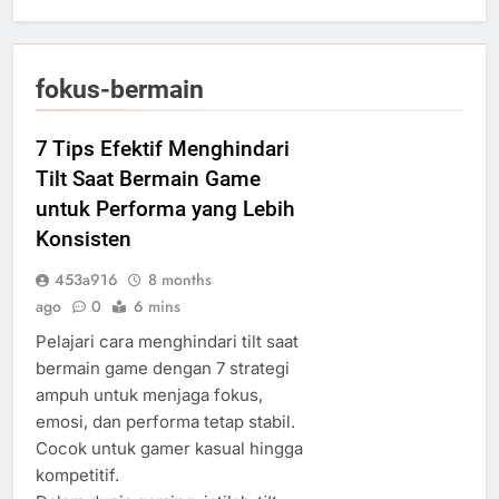
fokus-bermain
7 Tips Efektif Menghindari
Tilt Saat Bermain Game
untuk Performa yang Lebih
Konsisten
453a916
8 months
ago
0
6 mins
Pelajari cara menghindari tilt saat
bermain game dengan 7 strategi
ampuh untuk menjaga fokus,
emosi, dan performa tetap stabil.
Cocok untuk gamer kasual hingga
kompetitif.