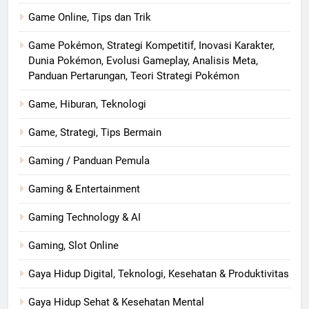
Game Online, Tips dan Trik
Game Pokémon, Strategi Kompetitif, Inovasi Karakter,
Dunia Pokémon, Evolusi Gameplay, Analisis Meta,
Panduan Pertarungan, Teori Strategi Pokémon
Game, Hiburan, Teknologi
Game, Strategi, Tips Bermain
Gaming / Panduan Pemula
Gaming & Entertainment
Gaming Technology & AI
Gaming, Slot Online
Gaya Hidup Digital, Teknologi, Kesehatan & Produktivitas
Gaya Hidup Sehat & Kesehatan Mental