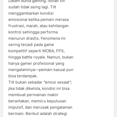
Dalam dunia gaming, istilah
tilt
sudah tidak asing lagi. Tilt
menggambarkan kondisi
emosional ketika pemain merasa
frustrasi, marah, atau kehilangan
kontrol sehingga performa
menurun drastis. Fenomena ini
sering terjadi pada game
kompetitif seperti MOBA, FPS,
hingga battle royale. Namun, bukan
hanya gamer profesional yang
mengalaminya—pemain kasual pun
bisa terdampak.
Tilt bukan sekadar “emosi sesaat”;
jika tidak dikelola, kondisi ini bisa
membuat permainan makin
berantakan, memicu keputusan
impulsif, dan merusak pengalaman
bermain. Berikut adalah strategi