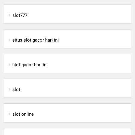
slot777
situs slot gacor hari ini
slot gacor hari ini
slot
slot online