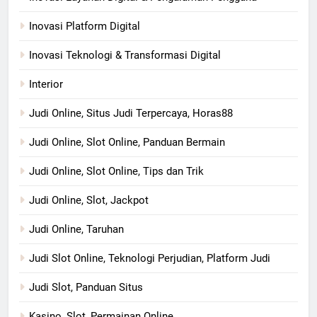
Inovasi Platform Digital
Inovasi Teknologi & Transformasi Digital
Interior
Judi Online, Situs Judi Terpercaya, Horas88
Judi Online, Slot Online, Panduan Bermain
Judi Online, Slot Online, Tips dan Trik
Judi Online, Slot, Jackpot
Judi Online, Taruhan
Judi Slot Online, Teknologi Perjudian, Platform Judi
Judi Slot, Panduan Situs
Kasino, Slot, Permainan Online