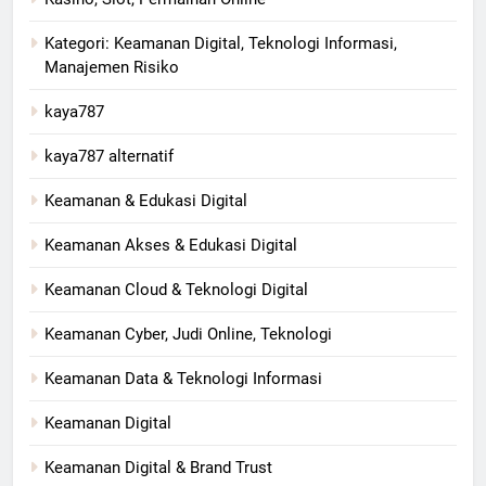
Kategori: Keamanan Digital, Teknologi Informasi,
Manajemen Risiko
kaya787
kaya787 alternatif
Keamanan & Edukasi Digital
Keamanan Akses & Edukasi Digital
Keamanan Cloud & Teknologi Digital
Keamanan Cyber, Judi Online, Teknologi
Keamanan Data & Teknologi Informasi
Keamanan Digital
Keamanan Digital & Brand Trust