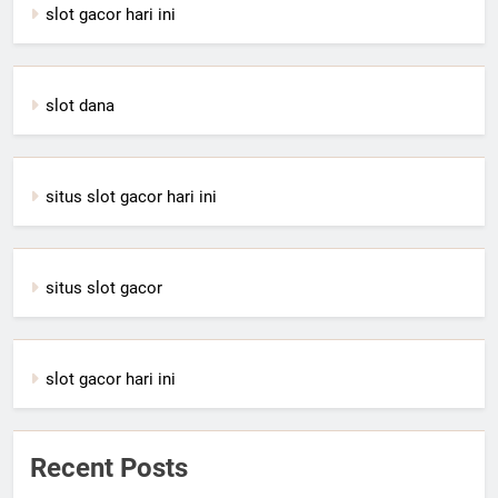
slot gacor hari ini
slot dana
situs slot gacor hari ini
situs slot gacor
slot gacor hari ini
Recent Posts