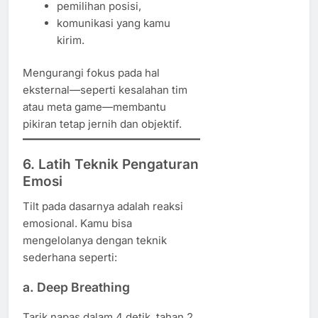
pemilihan posisi,
komunikasi yang kamu
kirim.
Mengurangi fokus pada hal
eksternal—seperti kesalahan tim
atau meta game—membantu
pikiran tetap jernih dan objektif.
6. Latih Teknik Pengaturan
Emosi
Tilt pada dasarnya adalah reaksi
emosional. Kamu bisa
mengelolanya dengan teknik
sederhana seperti:
a. Deep Breathing
Tarik napas dalam 4 detik, tahan 2