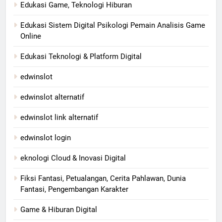
Edukasi Game, Teknologi Hiburan
Edukasi Sistem Digital Psikologi Pemain Analisis Game
Online
Edukasi Teknologi & Platform Digital
edwinslot
edwinslot alternatif
edwinslot link alternatif
edwinslot login
eknologi Cloud & Inovasi Digital
Fiksi Fantasi, Petualangan, Cerita Pahlawan, Dunia
Fantasi, Pengembangan Karakter
Game & Hiburan Digital