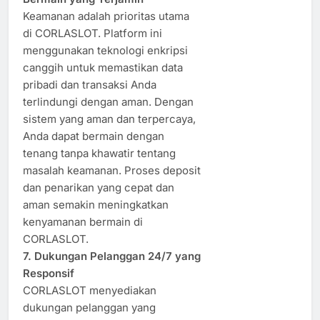
Keamanan adalah prioritas utama
di CORLASLOT. Platform ini
menggunakan teknologi enkripsi
canggih untuk memastikan data
pribadi dan transaksi Anda
terlindungi dengan aman. Dengan
sistem yang aman dan terpercaya,
Anda dapat bermain dengan
tenang tanpa khawatir tentang
masalah keamanan. Proses deposit
dan penarikan yang cepat dan
aman semakin meningkatkan
kenyamanan bermain di
CORLASLOT.
7. Dukungan Pelanggan 24/7 yang
Responsif
CORLASLOT menyediakan
dukungan pelanggan yang