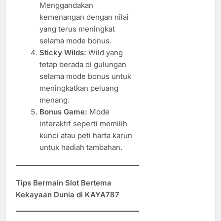
Menggandakan
kemenangan dengan nilai
yang terus meningkat
selama mode bonus.
Sticky Wilds:
Wild yang
tetap berada di gulungan
selama mode bonus untuk
meningkatkan peluang
menang.
Bonus Game:
Mode
interaktif seperti memilih
kunci atau peti harta karun
untuk hadiah tambahan.
Tips Bermain Slot Bertema
Kekayaan Dunia di KAYA787