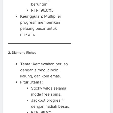
beruntun.
RTP: 96.6%.
Keunggulan:
Multiplier
progresif memberikan
peluang besar untuk
maxwin.
2. Diamond Riches
Tema:
Kemewahan berlian
dengan simbol cincin,
kalung, dan koin emas.
Fitur Utama:
Sticky wilds selama
mode free spins.
Jackpot progresif
dengan hadiah besar.
RTP: 96.5%.