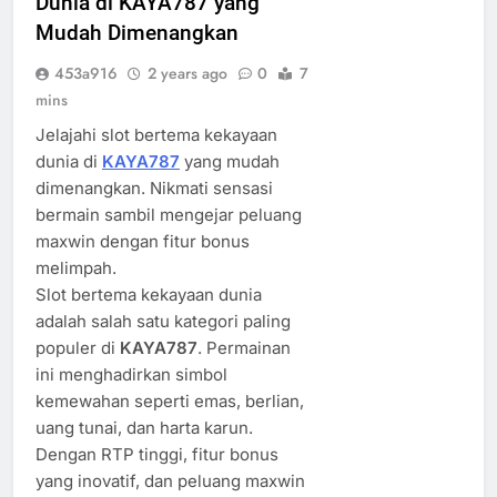
Dunia di KAYA787 yang
Mudah Dimenangkan
453a916
2 years ago
0
7
mins
Jelajahi slot bertema kekayaan
dunia di
KAYA787
yang mudah
dimenangkan. Nikmati sensasi
bermain sambil mengejar peluang
maxwin dengan fitur bonus
melimpah.
Slot bertema kekayaan dunia
adalah salah satu kategori paling
populer di
KAYA787
. Permainan
ini menghadirkan simbol
kemewahan seperti emas, berlian,
uang tunai, dan harta karun.
Dengan RTP tinggi, fitur bonus
yang inovatif, dan peluang maxwin