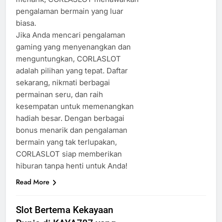
pengalaman bermain yang luar
biasa.
Jika Anda mencari pengalaman
gaming yang menyenangkan dan
menguntungkan, CORLASLOT
adalah pilihan yang tepat. Daftar
sekarang, nikmati berbagai
permainan seru, dan raih
kesempatan untuk memenangkan
hadiah besar. Dengan berbagai
bonus menarik dan pengalaman
bermain yang tak terlupakan,
CORLASLOT siap memberikan
hiburan tanpa henti untuk Anda!
Read More
Slot Bertema Kekayaan