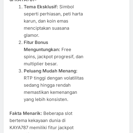
Tema Eksklusif:
Simbol
seperti perhiasan, peti harta
karun, dan koin emas
menciptakan suasana
glamor.
Fitur Bonus
Menguntungkan:
Free
spins, jackpot progresif, dan
multiplier besar.
Peluang Mudah Menang:
RTP tinggi dengan volatilitas
sedang hingga rendah
memastikan kemenangan
yang lebih konsisten.
Fakta Menarik:
Beberapa slot
bertema kekayaan dunia di
KAYA787 memiliki fitur jackpot