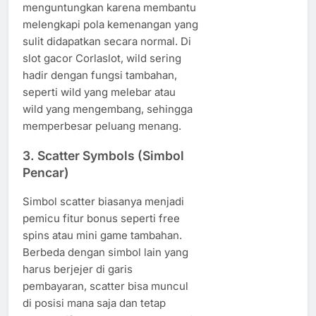
menguntungkan karena membantu
melengkapi pola kemenangan yang
sulit didapatkan secara normal. Di
slot gacor Corlaslot, wild sering
hadir dengan fungsi tambahan,
seperti wild yang melebar atau
wild yang mengembang, sehingga
memperbesar peluang menang.
3. Scatter Symbols (Simbol
Pencar)
Simbol scatter biasanya menjadi
pemicu fitur bonus seperti free
spins atau mini game tambahan.
Berbeda dengan simbol lain yang
harus berjejer di garis
pembayaran, scatter bisa muncul
di posisi mana saja dan tetap