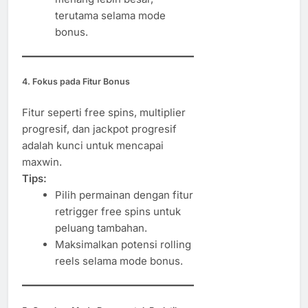
terutama selama mode
bonus.
4. Fokus pada Fitur Bonus
Fitur seperti free spins, multiplier
progresif, dan jackpot progresif
adalah kunci untuk mencapai
maxwin.
Tips:
Pilih permainan dengan fitur
retrigger free spins untuk
peluang tambahan.
Maksimalkan potensi rolling
reels selama mode bonus.