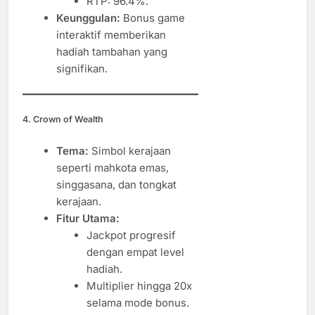
RTP: 96.4%.
Keunggulan:
Bonus game
interaktif memberikan
hadiah tambahan yang
signifikan.
4. Crown of Wealth
Tema:
Simbol kerajaan
seperti mahkota emas,
singgasana, dan tongkat
kerajaan.
Fitur Utama:
Jackpot progresif
dengan empat level
hadiah.
Multiplier hingga 20x
selama mode bonus.