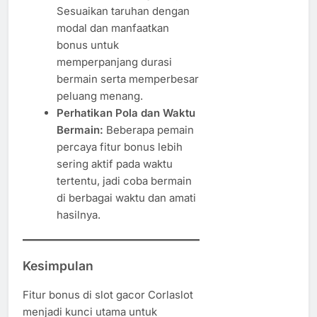
Sesuaikan taruhan dengan
modal dan manfaatkan
bonus untuk
memperpanjang durasi
bermain serta memperbesar
peluang menang.
Perhatikan Pola dan Waktu
Bermain:
Beberapa pemain
percaya fitur bonus lebih
sering aktif pada waktu
tertentu, jadi coba bermain
di berbagai waktu dan amati
hasilnya.
Kesimpulan
Fitur bonus di slot gacor Corlaslot
menjadi kunci utama untuk