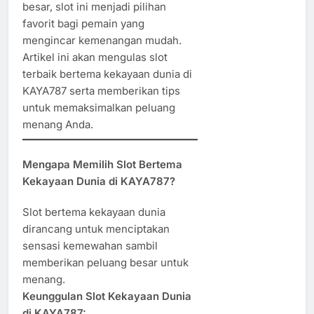
besar, slot ini menjadi pilihan
favorit bagi pemain yang
mengincar kemenangan mudah.
Artikel ini akan mengulas slot
terbaik bertema kekayaan dunia di
KAYA787 serta memberikan tips
untuk memaksimalkan peluang
menang Anda.
Mengapa Memilih Slot Bertema
Kekayaan Dunia di KAYA787?
Slot bertema kekayaan dunia
dirancang untuk menciptakan
sensasi kemewahan sambil
memberikan peluang besar untuk
menang.
Keunggulan Slot Kekayaan Dunia
di KAYA787: