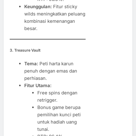
Keunggulan:
Fitur sticky
wilds meningkatkan peluang
kombinasi kemenangan
besar.
3. Treasure Vault
Tema:
Peti harta karun
penuh dengan emas dan
perhiasan.
Fitur Utama:
Free spins dengan
retrigger.
Bonus game berupa
pemilihan kunci peti
untuk hadiah uang
tunai.