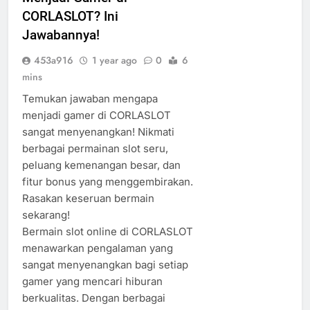
CORLASLOT? Ini
Jawabannya!
453a916
1 year ago
0
6
mins
Temukan jawaban mengapa
menjadi gamer di CORLASLOT
sangat menyenangkan! Nikmati
berbagai permainan slot seru,
peluang kemenangan besar, dan
fitur bonus yang menggembirakan.
Rasakan keseruan bermain
sekarang!
Bermain slot online di CORLASLOT
menawarkan pengalaman yang
sangat menyenangkan bagi setiap
gamer yang mencari hiburan
berkualitas. Dengan berbagai