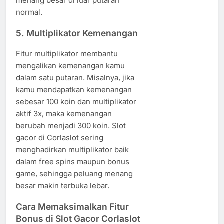
menang besar di luar putaran
normal.
5. Multiplikator Kemenangan
Fitur multiplikator membantu
mengalikan kemenangan kamu
dalam satu putaran. Misalnya, jika
kamu mendapatkan kemenangan
sebesar 100 koin dan multiplikator
aktif 3x, maka kemenangan
berubah menjadi 300 koin. Slot
gacor di Corlaslot sering
menghadirkan multiplikator baik
dalam free spins maupun bonus
game, sehingga peluang menang
besar makin terbuka lebar.
Cara Memaksimalkan Fitur
Bonus di Slot Gacor Corlaslot