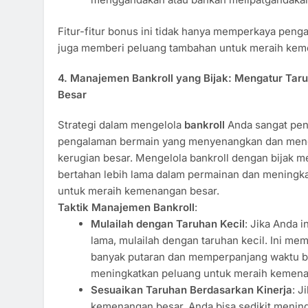
Fitur-fitur bonus ini tidak hanya memperkaya peng
juga memberi peluang tambahan untuk meraih kem
4.
Manajemen Bankroll yang Bijak: Mengatur Tar
Besar
Strategi dalam mengelola
bankroll
Anda sangat pen
pengalaman bermain yang menyenangkan dan meng
kerugian besar. Mengelola bankroll dengan bijak 
bertahan lebih lama dalam permainan dan meningk
untuk meraih kemenangan besar.
Taktik Manajemen Bankroll
:
Mulailah dengan Taruhan Kecil
: Jika Anda i
lama, mulailah dengan taruhan kecil. Ini mem
banyak putaran dan memperpanjang waktu b
meningkatkan peluang untuk meraih kemena
Sesuaikan Taruhan Berdasarkan Kinerja
: J
kemenangan besar, Anda bisa sedikit mening