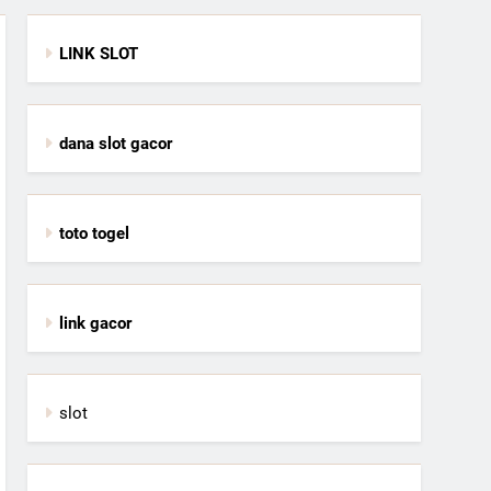
LINK SLOT
dana slot gacor
toto togel
link gacor
slot