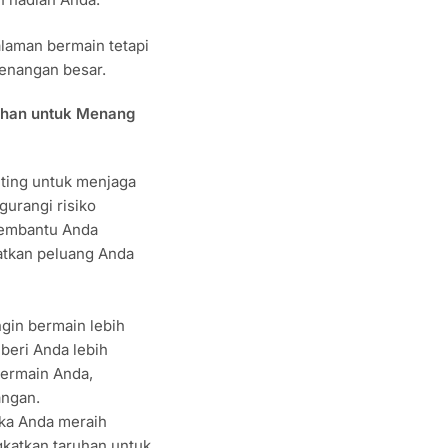
alaman bermain tetapi
enangan besar.
uhan untuk Menang
ting untuk menjaga
urangi risiko
membantu Anda
atkan peluang Anda
ngin bermain lebih
beri Anda lebih
ermain Anda,
ngan.
ika Anda meraih
katkan taruhan untuk