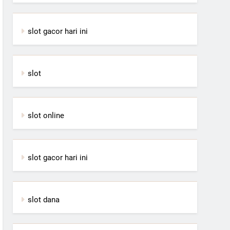
slot gacor hari ini
slot
slot online
slot gacor hari ini
slot dana