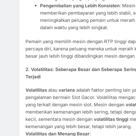
Pengembalian yang Lebih Konsisten
: Mesin
memberikan pembayaran yang lebih stabil, 
meningkatkan peluang pemain untuk merai
dalam waktu yang lebih singkat.
Pemain yang memilih mesin dengan RTP tinggi dap
percaya diri, karena peluang mereka untuk meraih
besar jauh lebih tinggi dibandingkan mesin dengan
2.
Volatilitas: Seberapa Besar dan Seberapa Ser
Terjadi
Volatilitas
atau
varians
adalah faktor penting lain
pengalaman bermain Slot Gacor. Volatilitas mengacu
yang terkait dengan mesin slot. Mesin dengan
vola
memberikan kemenangan lebih sering, tetapi denga
kecil, sementara mesin dengan
volatilitas tinggi
me
kemenangan yang lebih besar, tetapi lebih jarang.
Volatilitas dan Menang Besar
: