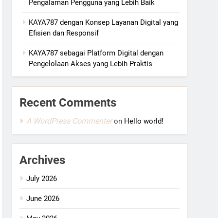
Pengalaman Pengguna yang Lebih Baik
KAYA787 dengan Konsep Layanan Digital yang
Efisien dan Responsif
KAYA787 sebagai Platform Digital dengan
Pengelolaan Akses yang Lebih Praktis
Recent Comments
A WordPress Commenter
on
Hello world!
Archives
July 2026
June 2026