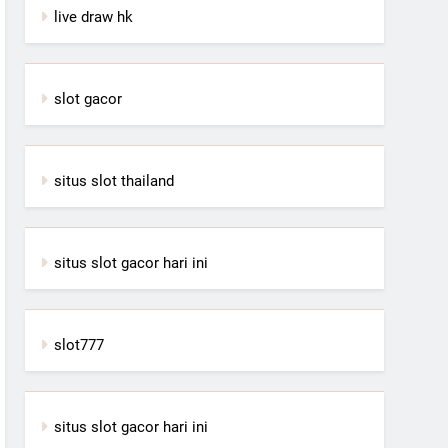
live draw hk
slot gacor
situs slot thailand
situs slot gacor hari ini
slot777
situs slot gacor hari ini