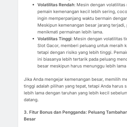
Volatilitas Rendah
: Mesin dengan volatilita
pemain kemenangan kecil lebih sering, coc
ingin memperpanjang waktu bermain dengan 
Meskipun kemenangan besar jarang terjadi, 
menikmati permainan lebih lama.
Volatilitas Tinggi
: Mesin dengan volatilitas t
Slot Gacor, memberi peluang untuk meraih 
tetapi dengan risiko yang lebih tinggi. Pema
ini biasanya lebih tertarik pada peluang men
besar meskipun harus menunggu lebih lama
Jika Anda mengejar kemenangan besar, memilih mes
tinggi adalah pilihan yang tepat, tetapi Anda harus 
lebih lama dengan taruhan yang lebih kecil sebel
datang.
3.
Fitur Bonus dan Pengganda: Peluang Tambaha
Besar