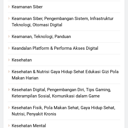
Keamanan Siber
Keamanan Siber, Pengembangan Sistem, Infrastruktur
Teknologi, Otomasi Digital
Keamanan, Teknologi, Panduan
Keandalan Platform & Performa Akses Digital
Kesehatan
Kesehatan & Nutrisi Gaya Hidup Sehat Edukasi Gizi Pola
Makan Harian
Kesehatan Digital, Pengembangan Diri, Tips Gaming,
Keterampilan Sosial, Komunikasi dalam Game
Kesehatan Fisik, Pola Makan Sehat, Gaya Hidup Sehat,
Nutrisi, Penyakit Kronis
Kesehatan Mental