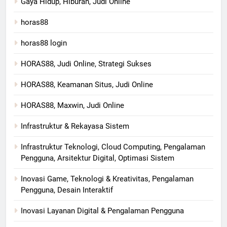
Gaya Hidup, Hiburan, Judi Online
horas88
horas88 login
HORAS88, Judi Online, Strategi Sukses
HORAS88, Keamanan Situs, Judi Online
HORAS88, Maxwin, Judi Online
Infrastruktur & Rekayasa Sistem
Infrastruktur Teknologi, Cloud Computing, Pengalaman
Pengguna, Arsitektur Digital, Optimasi Sistem
Inovasi Game, Teknologi & Kreativitas, Pengalaman
Pengguna, Desain Interaktif
Inovasi Layanan Digital & Pengalaman Pengguna