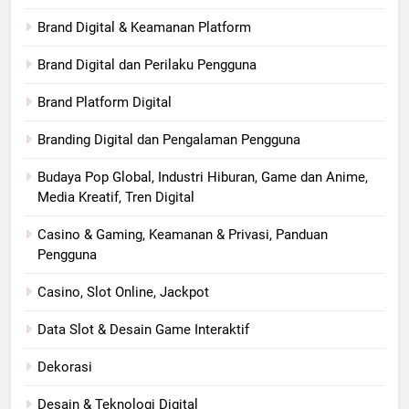
Brand Digital & Keamanan Platform
Brand Digital dan Perilaku Pengguna
Brand Platform Digital
Branding Digital dan Pengalaman Pengguna
Budaya Pop Global, Industri Hiburan, Game dan Anime,
Media Kreatif, Tren Digital
Casino & Gaming, Keamanan & Privasi, Panduan
Pengguna
Casino, Slot Online, Jackpot
Data Slot & Desain Game Interaktif
Dekorasi
Desain & Teknologi Digital