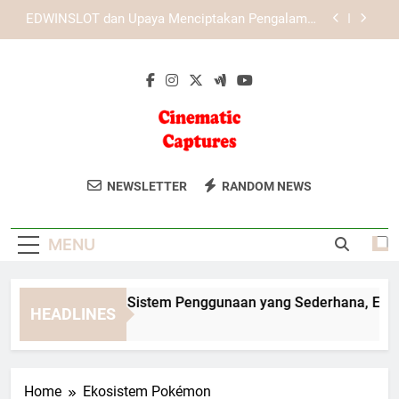
Skip
LEBAH4D dan Upaya Menciptakan Pengalaman
to
Pengguna yang Lebih Baik
content
KAYA787 dengan Konsep Layanan Digital yang
Efisien dan Responsif
LEBAH4D dengan Sistem Penggunaan yang
Sederhana, Efektif, dan Mudah Dipahami
EDWINSLOT dan Upaya Menciptakan Pengalaman
Pengguna yang Lebih Baik
Cinematic
Abadikan Momen Istimewa Anda
LEBAH4D dan Upaya Menciptakan Pengalaman
NEWSLETTER
RANDOM NEWS
Pengguna yang Lebih Baik
Captures
Dengan Cinematic Captures. Fotografi
KAYA787 dengan Konsep Layanan Digital yang
Dan Video Berkualitas Sinematik Untuk
Efisien dan Responsif
MENU
Kenangan Anda.
BAH4D dengan Sistem Penggunaan yang Sederhana, Efektif,
HEADLINES
Weeks Ago
Home
Ekosistem Pokémon