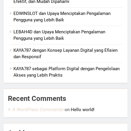
Efektif, dan Mudah Dipahami
EDWINSLOT dan Upaya Menciptakan Pengalaman
Pengguna yang Lebih Baik
LEBAH4D dan Upaya Menciptakan Pengalaman
Pengguna yang Lebih Baik
KAYA787 dengan Konsep Layanan Digital yang Efisien
dan Responsif
KAYA787 sebagai Platform Digital dengan Pengelolaan
Akses yang Lebih Praktis
Recent Comments
A WordPress Commenter
on
Hello world!