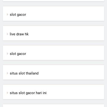
slot gacor
live draw hk
slot gacor
situs slot thailand
situs slot gacor hari ini