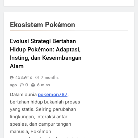
Ekosistem Pokémon
Evolusi Strategi Bertahan
Hidup Pokémon: Adaptasi,
Insting, dan Keseimbangan
Alam
453a916
7 months
ago
0
6 mins
Dalam dunia
pokemon787
,
bertahan hidup bukanlah proses
yang statis. Seiring perubahan
lingkungan, interaksi antar
spesies, dan campur tangan
manusia, Pokémon