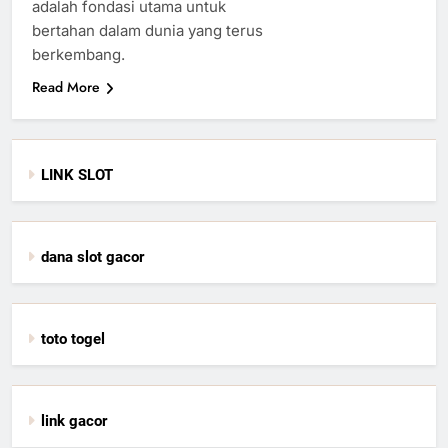
adalah fondasi utama untuk
bertahan dalam dunia yang terus
berkembang.
Read More
LINK SLOT
dana slot gacor
toto togel
link gacor