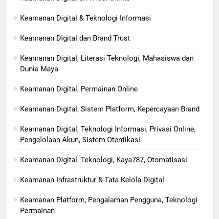
Keamanan Digital & Teknologi Informasi
Keamanan Digital dan Brand Trust
Keamanan Digital, Literasi Teknologi, Mahasiswa dan
Dunia Maya
Keamanan Digital, Permainan Online
Keamanan Digital, Sistem Platform, Kepercayaan Brand
Keamanan Digital, Teknologi Informasi, Privasi Online,
Pengelolaan Akun, Sistem Otentikasi
Keamanan Digital, Teknologi, Kaya787, Otomatisasi
Keamanan Infrastruktur & Tata Kelola Digital
Keamanan Platform, Pengalaman Pengguna, Teknologi
Permainan