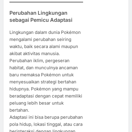
Perubahan Lingkungan
sebagai Pemicu Adaptasi
Lingkungan dalam dunia Pokémon
mengalami perubahan seiring
waktu, baik secara alami maupun
akibat aktivitas manusia.
Perubahan iklim, pergeseran
habitat, dan munculnya ancaman
baru memaksa Pokémon untuk
menyesuaikan strategi bertahan
hidupnya. Pokémon yang mampu
beradaptasi dengan cepat memiliki
peluang lebih besar untuk
bertahan.
Adaptasi ini bisa berupa perubahan
pola hidup, lokasi tinggal, atau cara
berinteraksi dengan lingkungan.