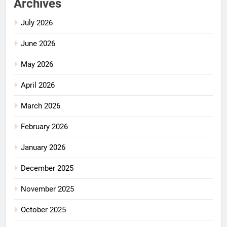
Archives
July 2026
June 2026
May 2026
April 2026
March 2026
February 2026
January 2026
December 2025
November 2025
October 2025