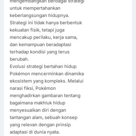
mengembangkan berbagai strategi
untuk mempertahankan
keberlangsungan hidupnya.
Strategi ini tidak hanya berbentuk
kekuatan fisik, tetapi juga
mencakup perilaku, kerja sama,
dan kemampuan beradaptasi
terhadap kondisi yang terus
berubah.
Evolusi strategi bertahan hidup
Pokémon mencerminkan dinamika
ekosistem yang kompleks. Melalui
narasi fiksi, Pokémon
menghadirkan gambaran tentang
bagaimana makhluk hidup
menyesuaikan diri dengan
tantangan alam, sebuah konsep
yang relevan dengan prinsip
adaptasi di dunia nyata.