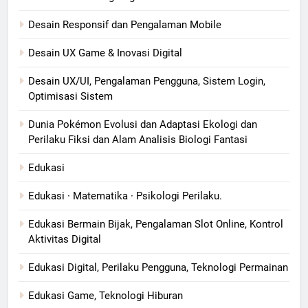
Desain Responsif dan Pengalaman Mobile
Desain UX Game & Inovasi Digital
Desain UX/UI, Pengalaman Pengguna, Sistem Login,
Optimisasi Sistem
Dunia Pokémon Evolusi dan Adaptasi Ekologi dan
Perilaku Fiksi dan Alam Analisis Biologi Fantasi
Edukasi
Edukasi · Matematika · Psikologi Perilaku.
Edukasi Bermain Bijak, Pengalaman Slot Online, Kontrol
Aktivitas Digital
Edukasi Digital, Perilaku Pengguna, Teknologi Permainan
Edukasi Game, Teknologi Hiburan