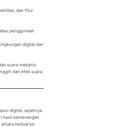
tilitas, dan fitur
, atau penggunaan
 lingkungan digital dan
 dan suara mekanis.
anggih dan efek suara
un digital, sejatinya
an hasil kemenangan
i antara keduanya