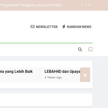
engalaman Pengguna yang Lebih Baik
engalaman Pengguna yang Lebih Baik
n Digital yang Efisien dan Responsif
NEWSLETTER
RANDOM NEWS
erhana, Efektif, dan Mudah Dipahami
an Video Berkualitas Sinematik Untuk Kenangan Anda.
engalaman Pengguna yang Lebih Baik
engalaman Pengguna yang Lebih Baik
n Digital yang Efisien dan Responsif
h Baik
LEBAH4D dan Upaya Menciptakan Pengalaman P
3 Weeks Ago