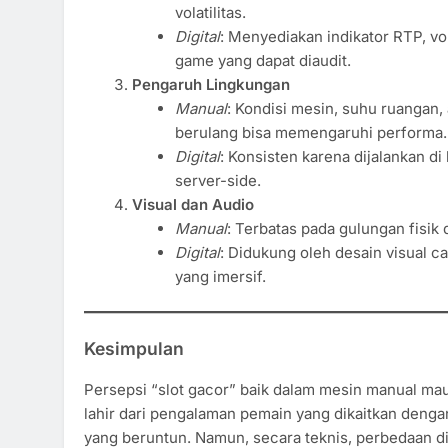
volatilitas.
Digital
: Menyediakan indikator RTP, vola
game yang dapat diaudit.
Pengaruh Lingkungan
Manual
: Kondisi mesin, suhu ruangan
berulang bisa memengaruhi performa.
Digital
: Konsisten karena dijalankan di
server-side.
Visual dan Audio
Manual
: Terbatas pada gulungan fisik
Digital
: Didukung oleh desain visual c
yang imersif.
Kesimpulan
Persepsi “slot gacor” baik dalam mesin manual maup
lahir dari pengalaman pemain yang dikaitkan deng
yang beruntun. Namun, secara teknis, perbedaan d