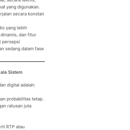
kat yang digunakan.
rjalan secara konstan
dio yang lebih
dinamis, dan fitur
t persepsi
an sedang dalam fase
kala Sistem
n digital adalah:
an probabilitas tetap.
gan ratusan juta
erti RTP atau