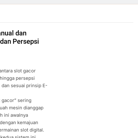
nual dan
, dan Persepsi
ntara slot gacor
, hingga persepsi
 dan sesuai prinsip E-
t gacor” sering
uah mesin dianggap
h ini awalnya
n dengan kemajuan
rmainan slot digital.
edua sistem ini