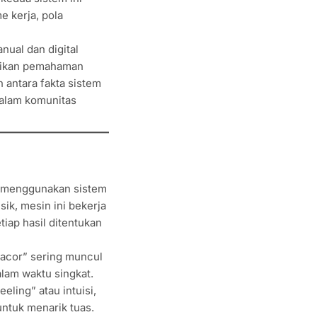
e kerja, pola
nual dan digital
rikan pemahaman
antara fakta sistem
alam komunitas
l
ng menggunakan sistem
ik, mesin ini bekerja
tiap hasil ditentukan
gacor” sering muncul
lam waktu singkat.
ling” atau intuisi,
ntuk menarik tuas.