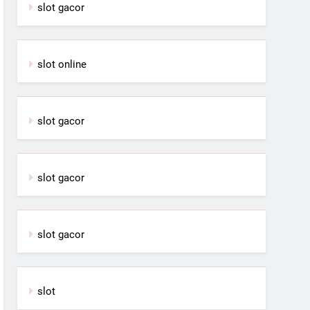
slot gacor
slot online
slot gacor
slot gacor
slot gacor
slot