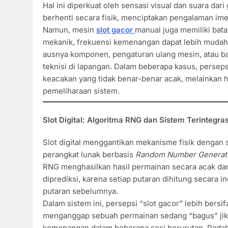
Hal ini diperkuat oleh sensasi visual dan suara dar
berhenti secara fisik, menciptakan pengalaman im
Namun, mesin
slot gacor
manual juga memiliki bata
mekanik, frekuensi kemenangan dapat lebih mudah
ausnya komponen, pengaturan ulang mesin, atau b
teknisi di lapangan. Dalam beberapa kasus, perseps
keacakan yang tidak benar-benar acak, melainkan ha
pemeliharaan sistem.
Slot Digital: Algoritma RNG dan Sistem Terintegras
Slot digital menggantikan mekanisme fisik dengan 
perangkat lunak berbasis
Random Number Generat
RNG menghasilkan hasil permainan secara acak dan
diprediksi, karena setiap putaran dihitung secara 
putaran sebelumnya.
Dalam sistem ini, persepsi “slot gacor” lebih bersif
menganggap sebuah permainan sedang “bagus” jik
kemenangan dalam beberapa sesi berurutan. Padaha