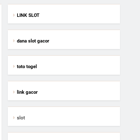
LINK SLOT
dana slot gacor
toto togel
link gacor
slot