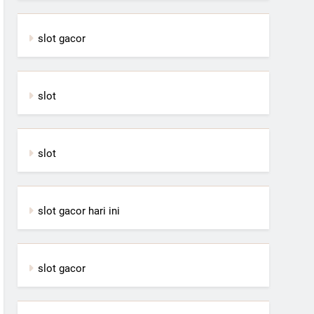
slot gacor
slot
slot
slot gacor hari ini
slot gacor