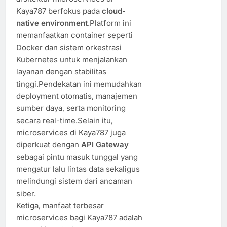
Kaya787 berfokus pada
cloud-
native environment
.Platform ini
memanfaatkan container seperti
Docker dan sistem orkestrasi
Kubernetes untuk menjalankan
layanan dengan stabilitas
tinggi.Pendekatan ini memudahkan
deployment otomatis, manajemen
sumber daya, serta monitoring
secara real-time.Selain itu,
microservices di Kaya787 juga
diperkuat dengan
API Gateway
sebagai pintu masuk tunggal yang
mengatur lalu lintas data sekaligus
melindungi sistem dari ancaman
siber.
Ketiga, manfaat terbesar
microservices bagi Kaya787 adalah