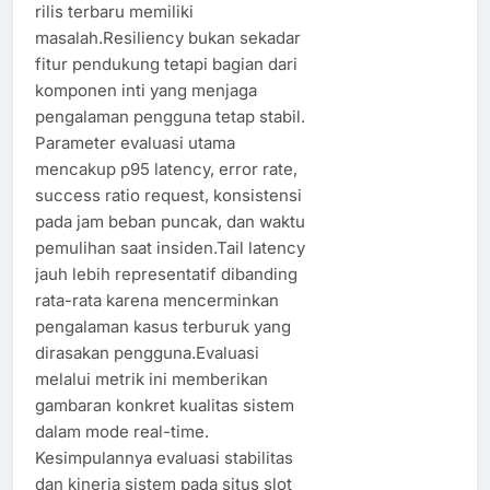
rilis terbaru memiliki
masalah.Resiliency bukan sekadar
fitur pendukung tetapi bagian dari
komponen inti yang menjaga
pengalaman pengguna tetap stabil.
Parameter evaluasi utama
mencakup p95 latency, error rate,
success ratio request, konsistensi
pada jam beban puncak, dan waktu
pemulihan saat insiden.Tail latency
jauh lebih representatif dibanding
rata-rata karena mencerminkan
pengalaman kasus terburuk yang
dirasakan pengguna.Evaluasi
melalui metrik ini memberikan
gambaran konkret kualitas sistem
dalam mode real-time.
Kesimpulannya evaluasi stabilitas
dan kinerja sistem pada situs slot