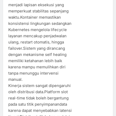
menjadi lapisan eksekusi yang
memperkuat stabilitas sepanjang
waktu.Kontainer memastikan
konsistensi lingkungan sedangkan
Kubernetes mengelola lifecycle
layanan mencakup penjadwalan
ulang, restart otomatis, hingga
failover.Sistem yang dirancang
dengan mekanisme self healing
memiliki ketahanan lebih baik
karena mampu memulihkan diri
tanpa menunggu intervensi
manual.
Kinerja sistem sangat dipengaruhi
oleh distribusi data.Platform slot
real-time tidak boleh bergantung
pada satu titik penyimpanandata
karena dapat menyebabkan latensi