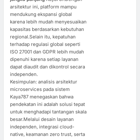
arsitektur ini, platform mampu
mendukung ekspansi global
karena lebih mudah menyesuaikan
kapasitas berdasarkan kebutuhan
regional.Selain itu, kepatuhan
terhadap regulasi global seperti
ISO 27001 dan GDPR lebih mudah
dipenuhi karena setiap layanan
dapat diaudit dan dikontrol secara
independen.
Kesimpulan: analisis arsitektur
microservices pada sistem
Kaya787 menegaskan bahwa
pendekatan ini adalah solusi tepat
untuk menghadapi tantangan skala
besar.Melalui desain layanan
independen, integrasi cloud-
native, keamanan zero trust, serta