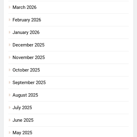
March 2026
February 2026
January 2026
December 2025
November 2025
October 2025
September 2025
August 2025
July 2025
June 2025
May 2025