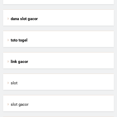
dana slot gacor
toto togel
link gacor
slot
slot gacor