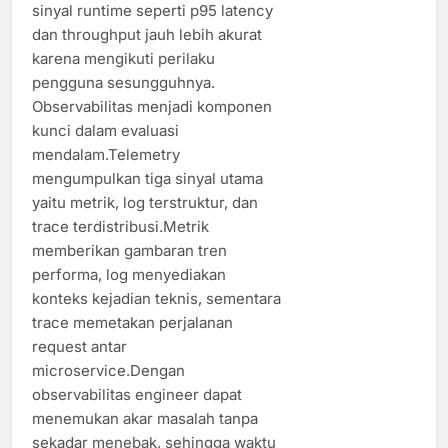
sinyal runtime seperti p95 latency
dan throughput jauh lebih akurat
karena mengikuti perilaku
pengguna sesungguhnya.
Observabilitas menjadi komponen
kunci dalam evaluasi
mendalam.Telemetry
mengumpulkan tiga sinyal utama
yaitu metrik, log terstruktur, dan
trace terdistribusi.Metrik
memberikan gambaran tren
performa, log menyediakan
konteks kejadian teknis, sementara
trace memetakan perjalanan
request antar
microservice.Dengan
observabilitas engineer dapat
menemukan akar masalah tanpa
sekadar menebak, sehingga waktu