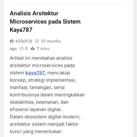
Analisis Arsitektur
Microservices pada Sistem
Kaya787
453a916
10 months
ago
0
7 mins
Artikel ini membahas analisis
arsitektur microservices pada
sistem
kaya787
, mencakup
konsep, strategi implementasi,
manfaat, tantangan, serta
kontribusinya dalam meningkatkan
skalabilitas, keamanan, dan
efisiensi layanan digital.
Dalam ekosistem digital modern,
arsitektur sistem menjadi faktor
kunci yang menentukan