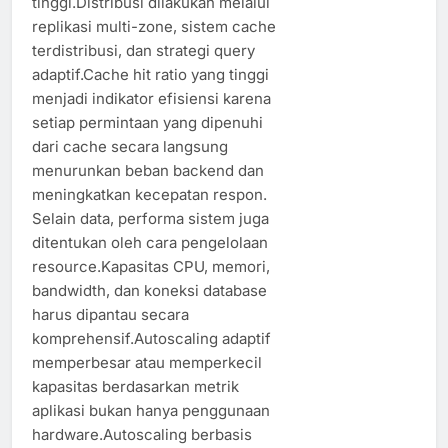
tinggi.Distribusi dilakukan melalui
replikasi multi-zone, sistem cache
terdistribusi, dan strategi query
adaptif.Cache hit ratio yang tinggi
menjadi indikator efisiensi karena
setiap permintaan yang dipenuhi
dari cache secara langsung
menurunkan beban backend dan
meningkatkan kecepatan respon.
Selain data, performa sistem juga
ditentukan oleh cara pengelolaan
resource.Kapasitas CPU, memori,
bandwidth, dan koneksi database
harus dipantau secara
komprehensif.Autoscaling adaptif
memperbesar atau memperkecil
kapasitas berdasarkan metrik
aplikasi bukan hanya penggunaan
hardware.Autoscaling berbasis