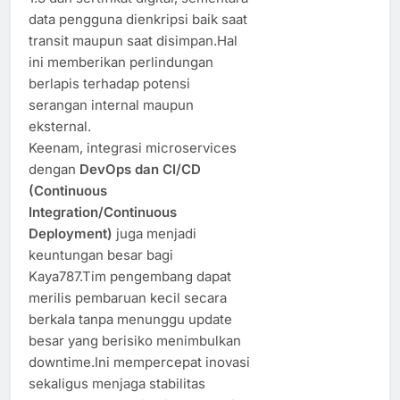
data pengguna dienkripsi baik saat
transit maupun saat disimpan.Hal
ini memberikan perlindungan
berlapis terhadap potensi
serangan internal maupun
eksternal.
Keenam, integrasi microservices
dengan
DevOps dan CI/CD
(Continuous
Integration/Continuous
Deployment)
juga menjadi
keuntungan besar bagi
Kaya787.Tim pengembang dapat
merilis pembaruan kecil secara
berkala tanpa menunggu update
besar yang berisiko menimbulkan
downtime.Ini mempercepat inovasi
sekaligus menjaga stabilitas