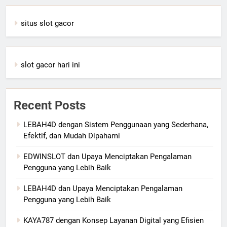
situs slot gacor
slot gacor hari ini
Recent Posts
LEBAH4D dengan Sistem Penggunaan yang Sederhana,
Efektif, dan Mudah Dipahami
EDWINSLOT dan Upaya Menciptakan Pengalaman
Pengguna yang Lebih Baik
LEBAH4D dan Upaya Menciptakan Pengalaman
Pengguna yang Lebih Baik
KAYA787 dengan Konsep Layanan Digital yang Efisien