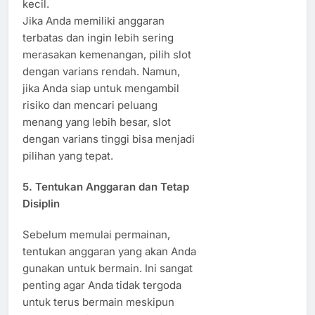
kecil.
Jika Anda memiliki anggaran
terbatas dan ingin lebih sering
merasakan kemenangan, pilih slot
dengan varians rendah. Namun,
jika Anda siap untuk mengambil
risiko dan mencari peluang
menang yang lebih besar, slot
dengan varians tinggi bisa menjadi
pilihan yang tepat.
5.
Tentukan Anggaran dan Tetap
Disiplin
Sebelum memulai permainan,
tentukan anggaran yang akan Anda
gunakan untuk bermain. Ini sangat
penting agar Anda tidak tergoda
untuk terus bermain meskipun