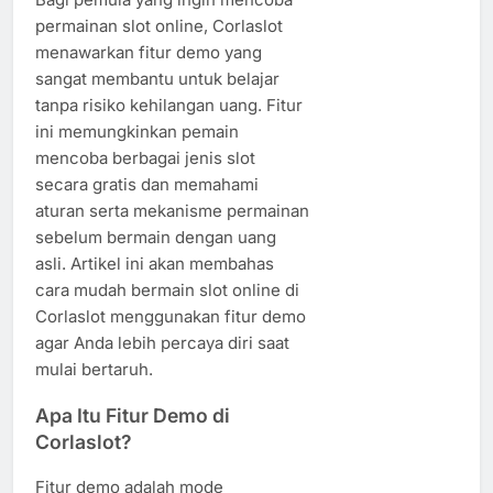
permainan slot online, Corlaslot
menawarkan fitur demo yang
sangat membantu untuk belajar
tanpa risiko kehilangan uang. Fitur
ini memungkinkan pemain
mencoba berbagai jenis slot
secara gratis dan memahami
aturan serta mekanisme permainan
sebelum bermain dengan uang
asli. Artikel ini akan membahas
cara mudah bermain slot online di
Corlaslot menggunakan fitur demo
agar Anda lebih percaya diri saat
mulai bertaruh.
Apa Itu Fitur Demo di
Corlaslot?
Fitur demo adalah mode