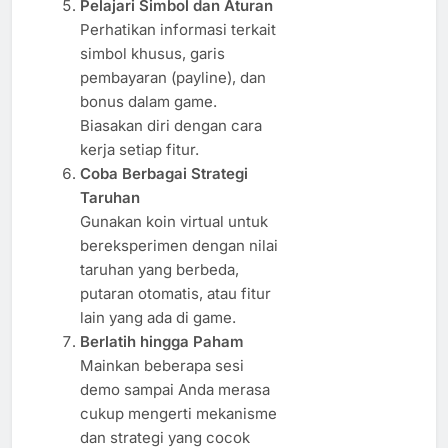
Pelajari Simbol dan Aturan
Perhatikan informasi terkait
simbol khusus, garis
pembayaran (payline), dan
bonus dalam game.
Biasakan diri dengan cara
kerja setiap fitur.
Coba Berbagai Strategi
Taruhan
Gunakan koin virtual untuk
bereksperimen dengan nilai
taruhan yang berbeda,
putaran otomatis, atau fitur
lain yang ada di game.
Berlatih hingga Paham
Mainkan beberapa sesi
demo sampai Anda merasa
cukup mengerti mekanisme
dan strategi yang cocok