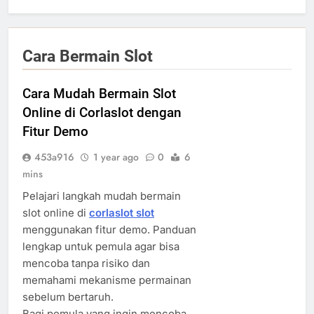
Cara Bermain Slot
Cara Mudah Bermain Slot
Online di Corlaslot dengan
Fitur Demo
453a916
1 year ago
0
6
mins
Pelajari langkah mudah bermain
slot online di
corlaslot slot
menggunakan fitur demo. Panduan
lengkap untuk pemula agar bisa
mencoba tanpa risiko dan
memahami mekanisme permainan
sebelum bertaruh.
Bagi pemula yang ingin mencoba