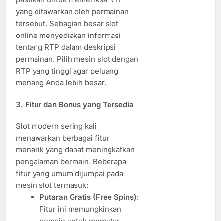
yang ditawarkan oleh permainan
tersebut. Sebagian besar slot
online menyediakan informasi
tentang RTP dalam deskripsi
permainan. Pilih mesin slot dengan
RTP yang tinggi agar peluang
menang Anda lebih besar.
3.
Fitur dan Bonus yang Tersedia
Slot modern sering kali
menawarkan berbagai fitur
menarik yang dapat meningkatkan
pengalaman bermain. Beberapa
fitur yang umum dijumpai pada
mesin slot termasuk:
Putaran Gratis (Free Spins)
:
Fitur ini memungkinkan
pemain untuk memutar