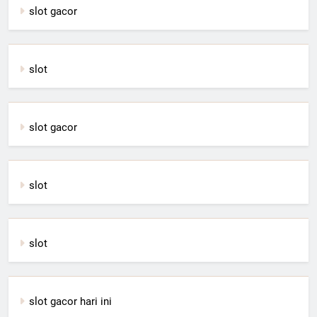
slot gacor
slot
slot gacor
slot
slot
slot gacor hari ini