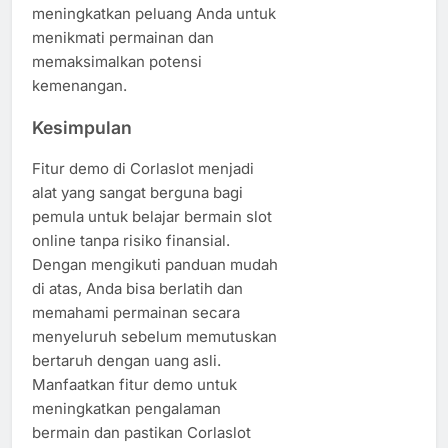
meningkatkan peluang Anda untuk
menikmati permainan dan
memaksimalkan potensi
kemenangan.
Kesimpulan
Fitur demo di Corlaslot menjadi
alat yang sangat berguna bagi
pemula untuk belajar bermain slot
online tanpa risiko finansial.
Dengan mengikuti panduan mudah
di atas, Anda bisa berlatih dan
memahami permainan secara
menyeluruh sebelum memutuskan
bertaruh dengan uang asli.
Manfaatkan fitur demo untuk
meningkatkan pengalaman
bermain dan pastikan Corlaslot