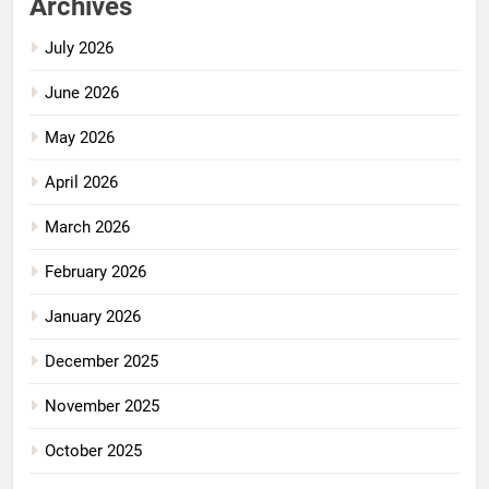
Archives
July 2026
June 2026
May 2026
April 2026
March 2026
February 2026
January 2026
December 2025
November 2025
October 2025