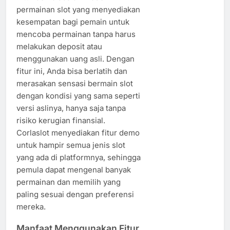
permainan slot yang menyediakan
kesempatan bagi pemain untuk
mencoba permainan tanpa harus
melakukan deposit atau
menggunakan uang asli. Dengan
fitur ini, Anda bisa berlatih dan
merasakan sensasi bermain slot
dengan kondisi yang sama seperti
versi aslinya, hanya saja tanpa
risiko kerugian finansial.
Corlaslot menyediakan fitur demo
untuk hampir semua jenis slot
yang ada di platformnya, sehingga
pemula dapat mengenal banyak
permainan dan memilih yang
paling sesuai dengan preferensi
mereka.
Manfaat Menggunakan Fitur