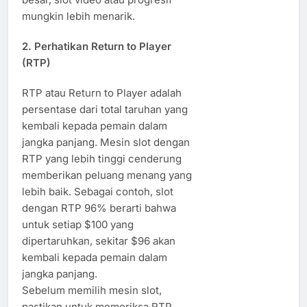
mungkin lebih menarik.
2.
Perhatikan Return to Player
(RTP)
RTP atau Return to Player adalah
persentase dari total taruhan yang
kembali kepada pemain dalam
jangka panjang. Mesin slot dengan
RTP yang lebih tinggi cenderung
memberikan peluang menang yang
lebih baik. Sebagai contoh, slot
dengan RTP 96% berarti bahwa
untuk setiap $100 yang
dipertaruhkan, sekitar $96 akan
kembali kepada pemain dalam
jangka panjang.
Sebelum memilih mesin slot,
pastikan untuk memeriksa RTP