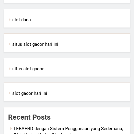
slot dana
situs slot gacor hari ini
situs slot gacor
slot gacor hari ini
Recent Posts
LEBAH4D dengan Sistem Penggunaan yang Sederhana,