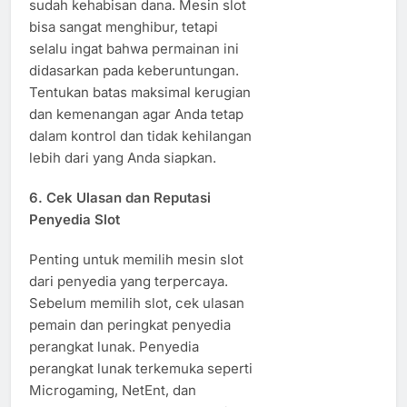
sudah kehabisan dana. Mesin slot
bisa sangat menghibur, tetapi
selalu ingat bahwa permainan ini
didasarkan pada keberuntungan.
Tentukan batas maksimal kerugian
dan kemenangan agar Anda tetap
dalam kontrol dan tidak kehilangan
lebih dari yang Anda siapkan.
6.
Cek Ulasan dan Reputasi
Penyedia Slot
Penting untuk memilih mesin slot
dari penyedia yang terpercaya.
Sebelum memilih slot, cek ulasan
pemain dan peringkat penyedia
perangkat lunak. Penyedia
perangkat lunak terkemuka seperti
Microgaming, NetEnt, dan