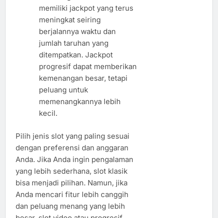
memiliki jackpot yang terus
meningkat seiring
berjalannya waktu dan
jumlah taruhan yang
ditempatkan. Jackpot
progresif dapat memberikan
kemenangan besar, tetapi
peluang untuk
memenangkannya lebih
kecil.
Pilih jenis slot yang paling sesuai
dengan preferensi dan anggaran
Anda. Jika Anda ingin pengalaman
yang lebih sederhana, slot klasik
bisa menjadi pilihan. Namun, jika
Anda mencari fitur lebih canggih
dan peluang menang yang lebih
besar, slot video atau progresif