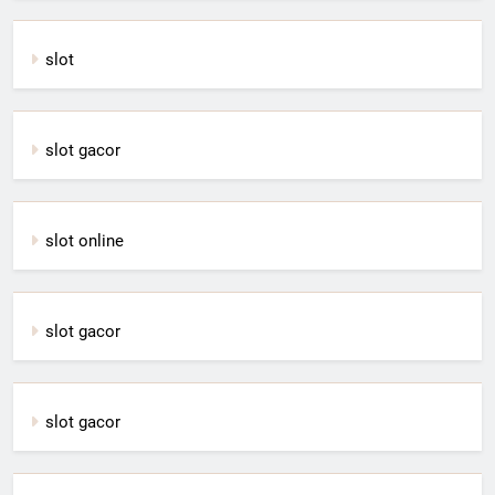
slot
slot gacor
slot online
slot gacor
slot gacor