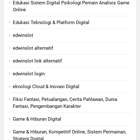
Edukasi Sistem Digital Psikologi Pemain Analisis Game
Online
Edukasi Teknologi & Platform Digital
edwinslot
edwinslot alternatif
edwinslot link alternatif
edwinslot login
eknologi Cloud & Inovasi Digital
Fiksi Fantasi, Petualangan, Cerita Pahlawan, Dunia
Fantasi, Pengembangan Karakter
Game & Hiburan Digital
Game & Hiburan, Kompetitif Online, Sistem Permainan,
Strategi Digital