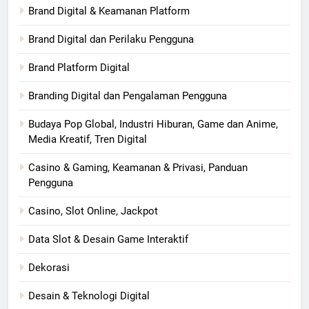
Brand Digital & Keamanan Platform
Brand Digital dan Perilaku Pengguna
Brand Platform Digital
Branding Digital dan Pengalaman Pengguna
Budaya Pop Global, Industri Hiburan, Game dan Anime,
Media Kreatif, Tren Digital
Casino & Gaming, Keamanan & Privasi, Panduan
Pengguna
Casino, Slot Online, Jackpot
Data Slot & Desain Game Interaktif
Dekorasi
Desain & Teknologi Digital