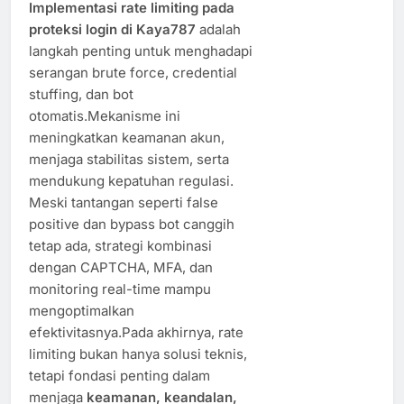
Implementasi rate limiting pada
proteksi login di Kaya787
adalah
langkah penting untuk menghadapi
serangan brute force, credential
stuffing, dan bot
otomatis.Mekanisme ini
meningkatkan keamanan akun,
menjaga stabilitas sistem, serta
mendukung kepatuhan regulasi.
Meski tantangan seperti false
positive dan bypass bot canggih
tetap ada, strategi kombinasi
dengan CAPTCHA, MFA, dan
monitoring real-time mampu
mengoptimalkan
efektivitasnya.Pada akhirnya, rate
limiting bukan hanya solusi teknis,
tetapi fondasi penting dalam
menjaga
keamanan, keandalan,