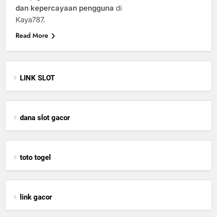
dan kepercayaan pengguna
di
Kaya787.
Read More
LINK SLOT
dana slot gacor
toto togel
link gacor