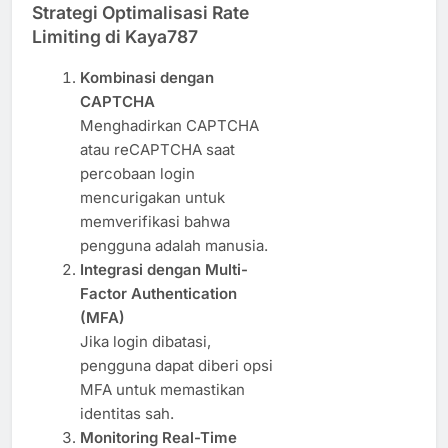
Strategi Optimalisasi Rate
Limiting di Kaya787
Kombinasi dengan
CAPTCHA
Menghadirkan CAPTCHA
atau reCAPTCHA saat
percobaan login
mencurigakan untuk
memverifikasi bahwa
pengguna adalah manusia.
Integrasi dengan Multi-
Factor Authentication
(MFA)
Jika login dibatasi,
pengguna dapat diberi opsi
MFA untuk memastikan
identitas sah.
Monitoring Real-Time