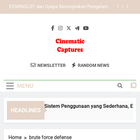
Skip
LEBAH4D dan Upaya Menciptakan Pengalaman
to
Pengguna yang Lebih Baik
content
KAYA787 dengan Konsep Layanan Digital yang
Efisien dan Responsif
LEBAH4D dengan Sistem Penggunaan yang
Sederhana, Efektif, dan Mudah Dipahami
EDWINSLOT dan Upaya Menciptakan Pengalaman
Pengguna yang Lebih Baik
Cinematic
Abadikan Momen Istimewa Anda
LEBAH4D dan Upaya Menciptakan Pengalaman
NEWSLETTER
RANDOM NEWS
Pengguna yang Lebih Baik
Captures
Dengan Cinematic Captures. Fotografi
KAYA787 dengan Konsep Layanan Digital yang
Dan Video Berkualitas Sinematik Untuk
Efisien dan Responsif
MENU
Kenangan Anda.
BAH4D dengan Sistem Penggunaan yang Sederhana, Efektif,
HEADLINES
Weeks Ago
Home
brute force defense