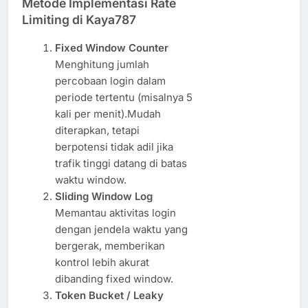
Metode Implementasi Rate
Limiting di Kaya787
Fixed Window Counter
Menghitung jumlah
percobaan login dalam
periode tertentu (misalnya 5
kali per menit).Mudah
diterapkan, tetapi
berpotensi tidak adil jika
trafik tinggi datang di batas
waktu window.
Sliding Window Log
Memantau aktivitas login
dengan jendela waktu yang
bergerak, memberikan
kontrol lebih akurat
dibanding fixed window.
Token Bucket / Leaky