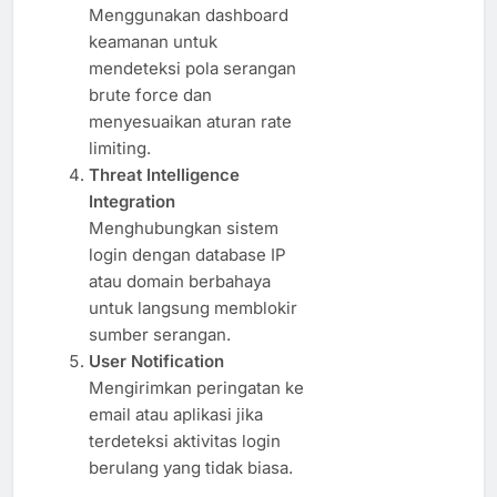
Menggunakan dashboard
keamanan untuk
mendeteksi pola serangan
brute force dan
menyesuaikan aturan rate
limiting.
Threat Intelligence
Integration
Menghubungkan sistem
login dengan database IP
atau domain berbahaya
untuk langsung memblokir
sumber serangan.
User Notification
Mengirimkan peringatan ke
email atau aplikasi jika
terdeteksi aktivitas login
berulang yang tidak biasa.