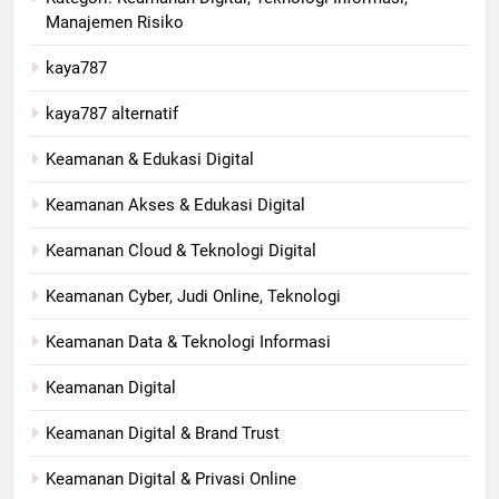
Manajemen Risiko
kaya787
kaya787 alternatif
Keamanan & Edukasi Digital
Keamanan Akses & Edukasi Digital
Keamanan Cloud & Teknologi Digital
Keamanan Cyber, Judi Online, Teknologi
Keamanan Data & Teknologi Informasi
Keamanan Digital
Keamanan Digital & Brand Trust
Keamanan Digital & Privasi Online