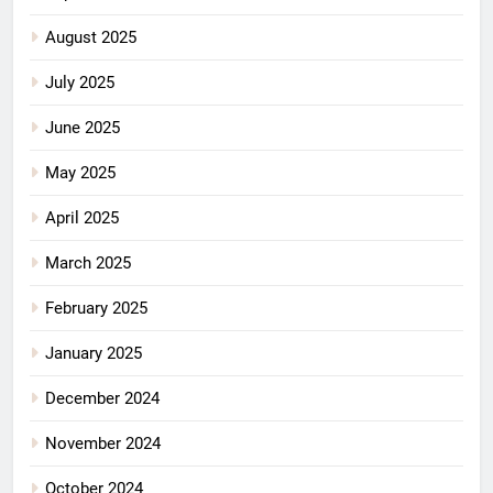
August 2025
July 2025
June 2025
May 2025
April 2025
March 2025
February 2025
January 2025
December 2024
November 2024
October 2024