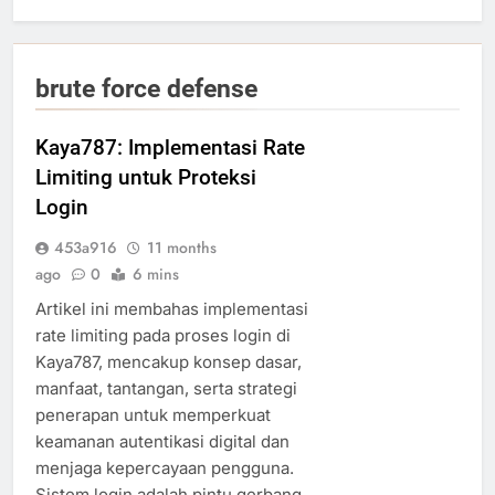
brute force defense
Kaya787: Implementasi Rate
Limiting untuk Proteksi
Login
453a916
11 months
ago
0
6 mins
Artikel ini membahas implementasi
rate limiting pada proses login di
Kaya787, mencakup konsep dasar,
manfaat, tantangan, serta strategi
penerapan untuk memperkuat
keamanan autentikasi digital dan
menjaga kepercayaan pengguna.
Sistem login adalah pintu gerbang