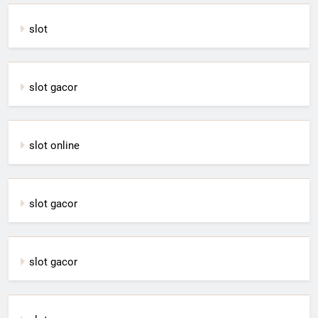
slot
slot gacor
slot online
slot gacor
slot gacor