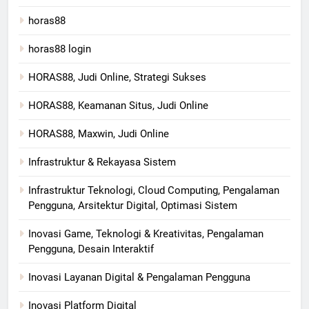
horas88
horas88 login
HORAS88, Judi Online, Strategi Sukses
HORAS88, Keamanan Situs, Judi Online
HORAS88, Maxwin, Judi Online
Infrastruktur & Rekayasa Sistem
Infrastruktur Teknologi, Cloud Computing, Pengalaman
Pengguna, Arsitektur Digital, Optimasi Sistem
Inovasi Game, Teknologi & Kreativitas, Pengalaman
Pengguna, Desain Interaktif
Inovasi Layanan Digital & Pengalaman Pengguna
Inovasi Platform Digital