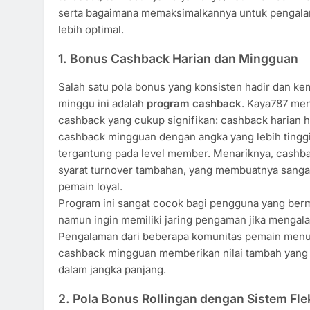
serta bagaimana memaksimalkannya untuk pengal
lebih optimal.
1. Bonus Cashback Harian dan Mingguan
Salah satu pola bonus yang konsisten hadir dan ke
minggu ini adalah
program cashback
. Kaya787 me
cashback yang cukup signifikan: cashback harian 
cashback mingguan dengan angka yang lebih tingg
tergantung pada level member. Menariknya, cashbac
syarat turnover tambahan, yang membuatnya sangat
pemain loyal.
Program ini sangat cocok bagi pengguna yang berm
namun ingin memiliki jaring pengaman jika mengala
Pengalaman dari beberapa komunitas pemain men
cashback mingguan memberikan nilai tambah yang 
dalam jangka panjang.
2. Pola Bonus Rollingan dengan Sistem Fle