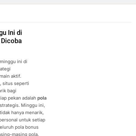
 Ini di
 Dicoba
minggu ini di
ategi
ain aktif.
 situs seperti
rik bagi
tiap pekan adalah
pola
strategis. Minggu ini,
tidak hanya menarik,
personal untuk setiap
yeluruh pola bonus
asing-masing pola,