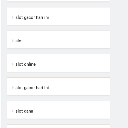
slot gacor hari ini
slot
slot online
slot gacor hari ini
slot dana