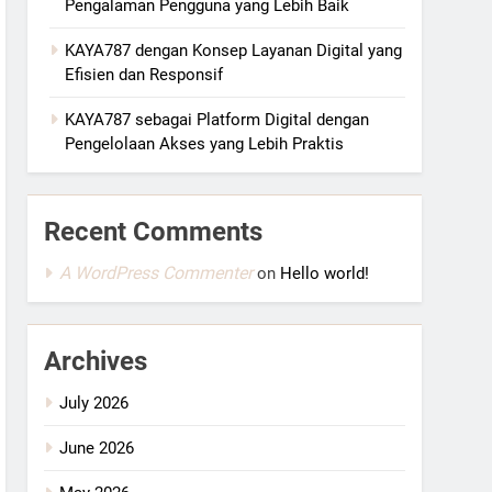
Pengalaman Pengguna yang Lebih Baik
KAYA787 dengan Konsep Layanan Digital yang
Efisien dan Responsif
KAYA787 sebagai Platform Digital dengan
Pengelolaan Akses yang Lebih Praktis
Recent Comments
A WordPress Commenter
on
Hello world!
Archives
July 2026
June 2026