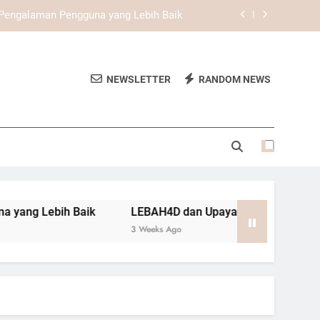
engalaman Pengguna yang Lebih Baik
engalaman Pengguna yang Lebih Baik
n Digital yang Efisien dan Responsif
NEWSLETTER
RANDOM NEWS
erhana, Efektif, dan Mudah Dipahami
an Video Berkualitas Sinematik Untuk Kenangan Anda.
engalaman Pengguna yang Lebih Baik
engalaman Pengguna yang Lebih Baik
n Digital yang Efisien dan Responsif
h Baik
LEBAH4D dan Upaya Menciptakan Pengalaman P
3 Weeks Ago