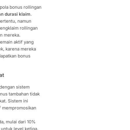
 pola bonus rollingan
n durasi klaim
.
 tertentu, namun
mengklaim rollingan
ain mereka.
emain aktif yang
ek, karena mereka
dapatkan bonus
at
dengan sistem
onus tambahan tidak
kat. Sistem ini
tif mempromosikan
da, mulai dari 10%
untuk level ketiga.