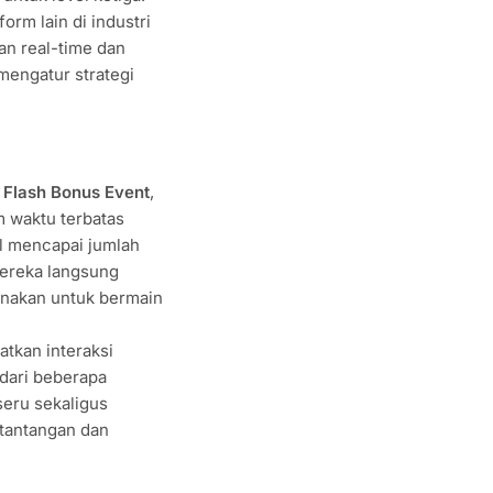
orm lain di industri
an real-time dan
mengatur strategi
h
Flash Bonus Event
,
m waktu terbatas
il mencapai jumlah
mereka langsung
unakan untuk bermain
atkan interaksi
 dari beberapa
seru sekaligus
tantangan dan