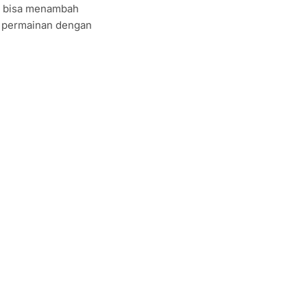
ya bisa menambah
ti permainan dengan