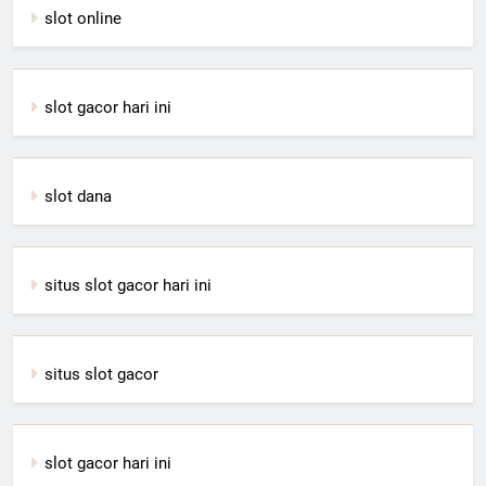
slot online
slot gacor hari ini
slot dana
situs slot gacor hari ini
situs slot gacor
slot gacor hari ini