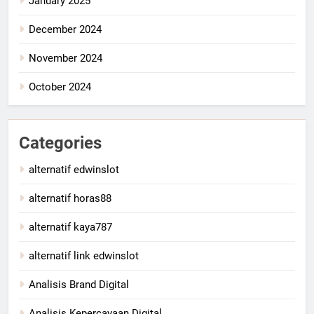
January 2025
December 2024
November 2024
October 2024
Categories
alternatif edwinslot
alternatif horas88
alternatif kaya787
alternatif link edwinslot
Analisis Brand Digital
Analisis Kepercayaan Digital