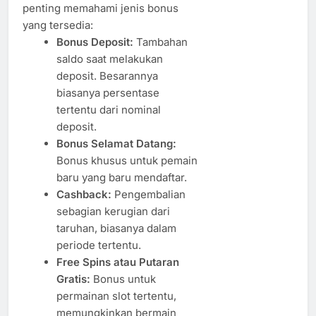
penting memahami jenis bonus
yang tersedia:
Bonus Deposit:
Tambahan
saldo saat melakukan
deposit. Besarannya
biasanya persentase
tertentu dari nominal
deposit.
Bonus Selamat Datang:
Bonus khusus untuk pemain
baru yang baru mendaftar.
Cashback:
Pengembalian
sebagian kerugian dari
taruhan, biasanya dalam
periode tertentu.
Free Spins atau Putaran
Gratis:
Bonus untuk
permainan slot tertentu,
memungkinkan bermain