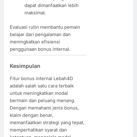
dapat dimanfaatkan lebih
maksimal.
Evaluasi rutin membantu pemain
belajar dari pengalaman dan
meningkatkan efisiensi
penggunaan bonus internal.
Kesimpulan
Fitur bonus internal Lebah4D
adalah salah satu cara terbaik
untuk meningkatkan modal
bermain dan peluang menang.
Dengan memahami jenis bonus,
klaim dengan benar,
memanfaatkan strategi yang tepat,
memperhatikan syarat dan