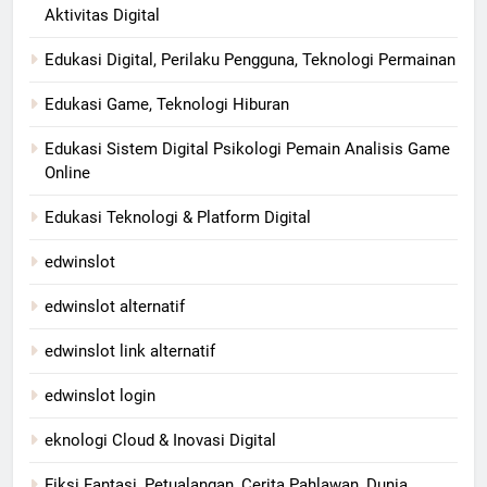
Aktivitas Digital
Edukasi Digital, Perilaku Pengguna, Teknologi Permainan
Edukasi Game, Teknologi Hiburan
Edukasi Sistem Digital Psikologi Pemain Analisis Game
Online
Edukasi Teknologi & Platform Digital
edwinslot
edwinslot alternatif
edwinslot link alternatif
edwinslot login
eknologi Cloud & Inovasi Digital
Fiksi Fantasi, Petualangan, Cerita Pahlawan, Dunia