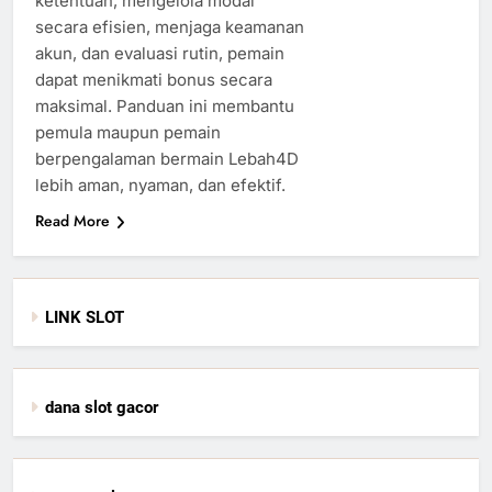
ketentuan, mengelola modal
secara efisien, menjaga keamanan
akun, dan evaluasi rutin, pemain
dapat menikmati bonus secara
maksimal. Panduan ini membantu
pemula maupun pemain
berpengalaman bermain Lebah4D
lebih aman, nyaman, dan efektif.
Read More
LINK SLOT
dana slot gacor