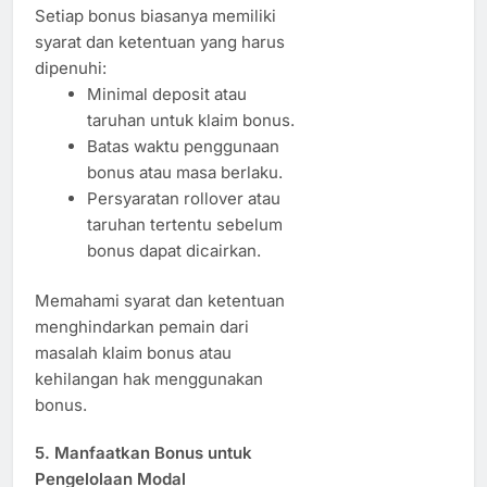
Setiap bonus biasanya memiliki
syarat dan ketentuan yang harus
dipenuhi:
Minimal deposit atau
taruhan untuk klaim bonus.
Batas waktu penggunaan
bonus atau masa berlaku.
Persyaratan rollover atau
taruhan tertentu sebelum
bonus dapat dicairkan.
Memahami syarat dan ketentuan
menghindarkan pemain dari
masalah klaim bonus atau
kehilangan hak menggunakan
bonus.
5. Manfaatkan Bonus untuk
Pengelolaan Modal