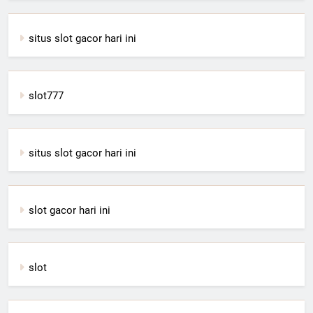
situs slot gacor hari ini
slot777
situs slot gacor hari ini
slot gacor hari ini
slot