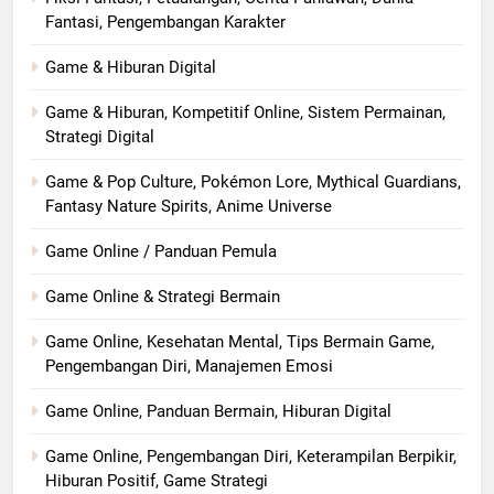
Fantasi, Pengembangan Karakter
Game & Hiburan Digital
Game & Hiburan, Kompetitif Online, Sistem Permainan,
Strategi Digital
Game & Pop Culture, Pokémon Lore, Mythical Guardians,
Fantasy Nature Spirits, Anime Universe
Game Online / Panduan Pemula
Game Online & Strategi Bermain
Game Online, Kesehatan Mental, Tips Bermain Game,
Pengembangan Diri, Manajemen Emosi
Game Online, Panduan Bermain, Hiburan Digital
Game Online, Pengembangan Diri, Keterampilan Berpikir,
Hiburan Positif, Game Strategi