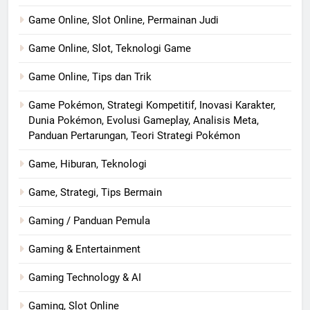
Game Online, Slot Online, Permainan Judi
Game Online, Slot, Teknologi Game
Game Online, Tips dan Trik
Game Pokémon, Strategi Kompetitif, Inovasi Karakter,
Dunia Pokémon, Evolusi Gameplay, Analisis Meta,
Panduan Pertarungan, Teori Strategi Pokémon
Game, Hiburan, Teknologi
Game, Strategi, Tips Bermain
Gaming / Panduan Pemula
Gaming & Entertainment
Gaming Technology & AI
Gaming, Slot Online