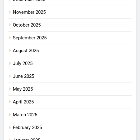
November 2025
October 2025
September 2025
August 2025
July 2025
June 2025
May 2025
April 2025
March 2025
February 2025