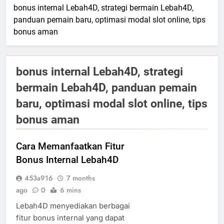
bonus internal Lebah4D, strategi bermain Lebah4D,
panduan pemain baru, optimasi modal slot online, tips
bonus aman
bonus internal Lebah4D, strategi
bermain Lebah4D, panduan pemain
baru, optimasi modal slot online, tips
bonus aman
Cara Memanfaatkan Fitur
Bonus Internal Lebah4D
453a916
7 months
ago
0
6 mins
Lebah4D menyediakan berbagai
fitur bonus internal yang dapat