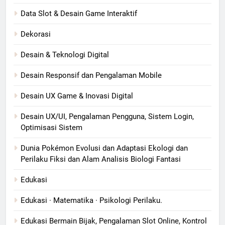
Data Slot & Desain Game Interaktif
Dekorasi
Desain & Teknologi Digital
Desain Responsif dan Pengalaman Mobile
Desain UX Game & Inovasi Digital
Desain UX/UI, Pengalaman Pengguna, Sistem Login,
Optimisasi Sistem
Dunia Pokémon Evolusi dan Adaptasi Ekologi dan
Perilaku Fiksi dan Alam Analisis Biologi Fantasi
Edukasi
Edukasi · Matematika · Psikologi Perilaku.
Edukasi Bermain Bijak, Pengalaman Slot Online, Kontrol