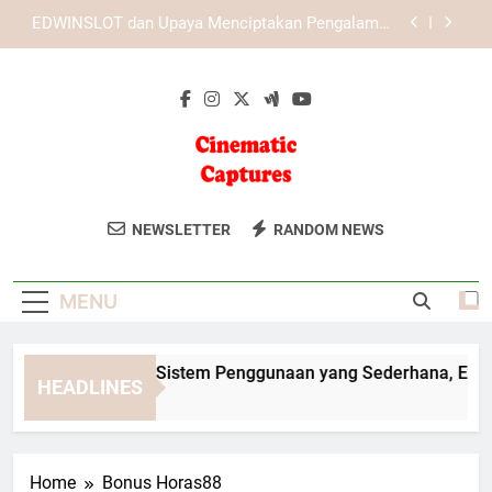
Skip
LEBAH4D dan Upaya Menciptakan Pengalaman
to
Pengguna yang Lebih Baik
content
KAYA787 dengan Konsep Layanan Digital yang
Efisien dan Responsif
LEBAH4D dengan Sistem Penggunaan yang
Sederhana, Efektif, dan Mudah Dipahami
EDWINSLOT dan Upaya Menciptakan Pengalaman
Pengguna yang Lebih Baik
Cinematic
Abadikan Momen Istimewa Anda
LEBAH4D dan Upaya Menciptakan Pengalaman
NEWSLETTER
RANDOM NEWS
Pengguna yang Lebih Baik
Captures
Dengan Cinematic Captures. Fotografi
KAYA787 dengan Konsep Layanan Digital yang
Dan Video Berkualitas Sinematik Untuk
Efisien dan Responsif
MENU
Kenangan Anda.
BAH4D dengan Sistem Penggunaan yang Sederhana, Efektif,
HEADLINES
Weeks Ago
Home
Bonus Horas88