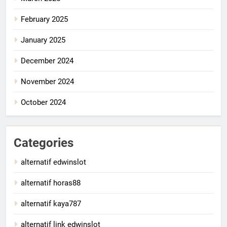
February 2025
January 2025
December 2024
November 2024
October 2024
Categories
alternatif edwinslot
alternatif horas88
alternatif kaya787
alternatif link edwinslot