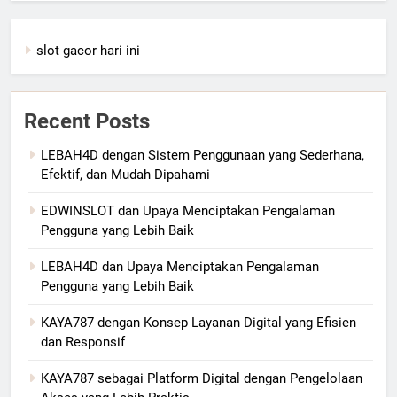
slot gacor hari ini
Recent Posts
LEBAH4D dengan Sistem Penggunaan yang Sederhana,
Efektif, dan Mudah Dipahami
EDWINSLOT dan Upaya Menciptakan Pengalaman
Pengguna yang Lebih Baik
LEBAH4D dan Upaya Menciptakan Pengalaman
Pengguna yang Lebih Baik
KAYA787 dengan Konsep Layanan Digital yang Efisien
dan Responsif
KAYA787 sebagai Platform Digital dengan Pengelolaan