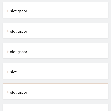
slot gacor
slot gacor
slot gacor
slot
slot gacor