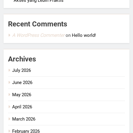
Akses yang Lebih Praktis
Recent Comments
A WordPress Commenter
on
Hello world!
Archives
July 2026
June 2026
May 2026
April 2026
March 2026
February 2026