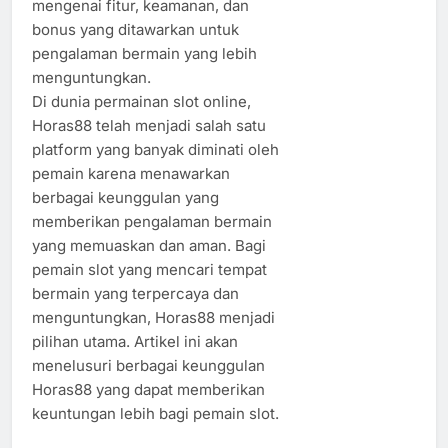
mengenai fitur, keamanan, dan
bonus yang ditawarkan untuk
pengalaman bermain yang lebih
menguntungkan.
Di dunia permainan slot online,
Horas88 telah menjadi salah satu
platform yang banyak diminati oleh
pemain karena menawarkan
berbagai keunggulan yang
memberikan pengalaman bermain
yang memuaskan dan aman. Bagi
pemain slot yang mencari tempat
bermain yang terpercaya dan
menguntungkan, Horas88 menjadi
pilihan utama. Artikel ini akan
menelusuri berbagai keunggulan
Horas88 yang dapat memberikan
keuntungan lebih bagi pemain slot.