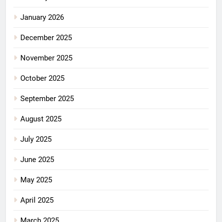
January 2026
December 2025
November 2025
October 2025
September 2025
August 2025
July 2025
June 2025
May 2025
April 2025
March 2025