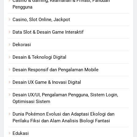
Casino & Gaming, Keamanan & Privasi, Panduan
Pengguna
Casino, Slot Online, Jackpot
Data Slot & Desain Game Interaktif
Dekorasi
Desain & Teknologi Digital
Desain Responsif dan Pengalaman Mobile
Desain UX Game & Inovasi Digital
Desain UX/UI, Pengalaman Pengguna, Sistem Login,
Optimisasi Sistem
Dunia Pokémon Evolusi dan Adaptasi Ekologi dan
Perilaku Fiksi dan Alam Analisis Biologi Fantasi
Edukasi