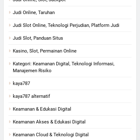
Judi Online, Taruhan
Judi Slot Online, Teknologi Perjudian, Platform Judi
Judi Slot, Panduan Situs
Kasino, Slot, Permainan Online
Kategori: Keamanan Digital, Teknologi Informasi,
Manajemen Risiko
kaya787
kaya787 alternatif
Keamanan & Edukasi Digital
Keamanan Akses & Edukasi Digital
Keamanan Cloud & Teknologi Digital