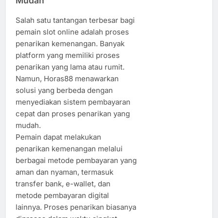
Mudah
Salah satu tantangan terbesar bagi
pemain slot online adalah proses
penarikan kemenangan. Banyak
platform yang memiliki proses
penarikan yang lama atau rumit.
Namun, Horas88 menawarkan
solusi yang berbeda dengan
menyediakan sistem pembayaran
cepat dan proses penarikan yang
mudah.
Pemain dapat melakukan
penarikan kemenangan melalui
berbagai metode pembayaran yang
aman dan nyaman, termasuk
transfer bank, e-wallet, dan
metode pembayaran digital
lainnya. Proses penarikan biasanya