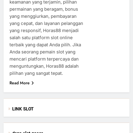
keamanan yang terjamin, pilihan
permainan yang beragam, bonus
yang menggiurkan, pembayaran
yang cepat, dan layanan pelanggan
yang responsif, Horas88 menjadi
salah satu platform slot online
terbaik yang dapat Anda pilih. Jika
Anda seorang pemain slot yang
mencari platform terpercaya dan
menguntungkan, Horas88 adalah
pilihan yang sangat tepat.
Read More
LINK SLOT