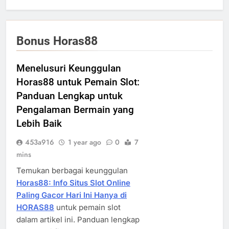
Bonus Horas88
Menelusuri Keunggulan
Horas88 untuk Pemain Slot:
Panduan Lengkap untuk
Pengalaman Bermain yang
Lebih Baik
453a916
1 year ago
0
7
mins
Temukan berbagai keunggulan
Horas88: Info Situs Slot Online
Paling Gacor Hari Ini Hanya di
HORAS88
untuk pemain slot
dalam artikel ini. Panduan lengkap