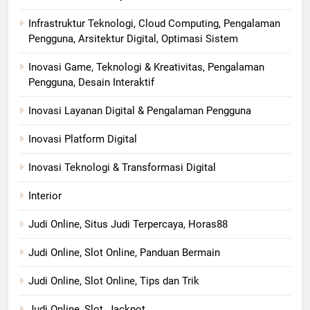
Infrastruktur Teknologi, Cloud Computing, Pengalaman
Pengguna, Arsitektur Digital, Optimasi Sistem
Inovasi Game, Teknologi & Kreativitas, Pengalaman
Pengguna, Desain Interaktif
Inovasi Layanan Digital & Pengalaman Pengguna
Inovasi Platform Digital
Inovasi Teknologi & Transformasi Digital
Interior
Judi Online, Situs Judi Terpercaya, Horas88
Judi Online, Slot Online, Panduan Bermain
Judi Online, Slot Online, Tips dan Trik
Judi Online, Slot, Jackpot