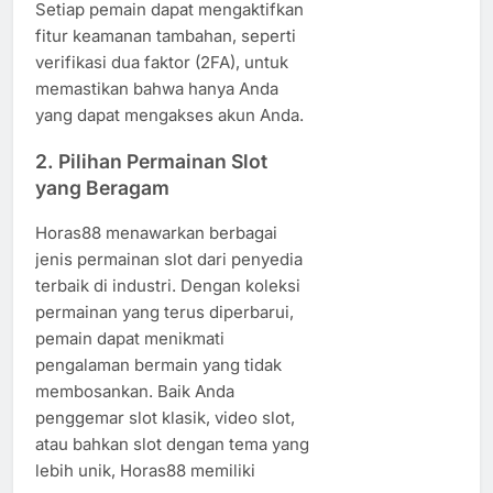
Setiap pemain dapat mengaktifkan
fitur keamanan tambahan, seperti
verifikasi dua faktor (2FA), untuk
memastikan bahwa hanya Anda
yang dapat mengakses akun Anda.
2. Pilihan Permainan Slot
yang Beragam
Horas88 menawarkan berbagai
jenis permainan slot dari penyedia
terbaik di industri. Dengan koleksi
permainan yang terus diperbarui,
pemain dapat menikmati
pengalaman bermain yang tidak
membosankan. Baik Anda
penggemar slot klasik, video slot,
atau bahkan slot dengan tema yang
lebih unik, Horas88 memiliki