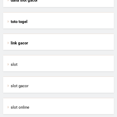
dana slot gacor
toto togel
link gacor
slot
slot gacor
slot online