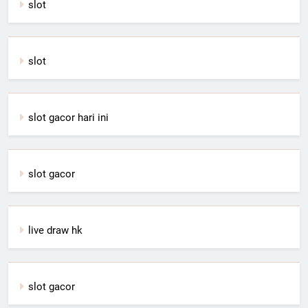
slot
slot
slot gacor hari ini
slot gacor
live draw hk
slot gacor