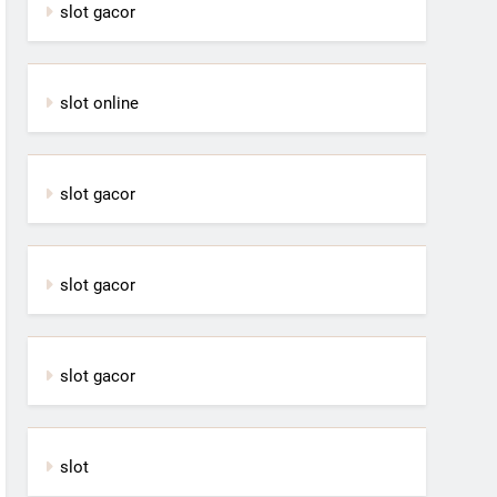
slot gacor
slot online
slot gacor
slot gacor
slot gacor
slot