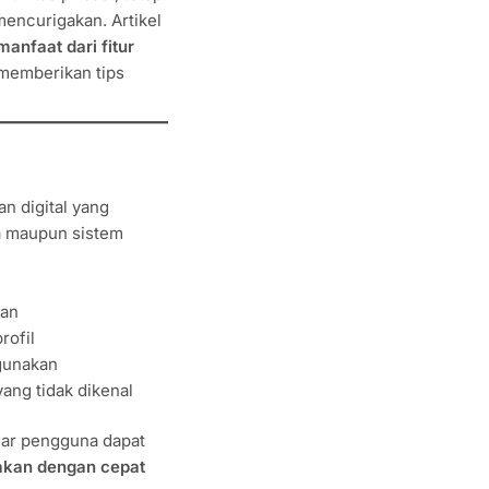
 mencurigakan. Artikel
anfaat dari fitur
 memberikan tips
an digital yang
a maupun sistem
kan
rofil
igunakan
ang tidak dikenal
gar pengguna dapat
gakan dengan cepat