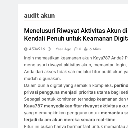
audit akun
Menelusuri Riwayat Aktivitas Akun d
Kendali Penuh untuk Keamanan Digit
453a916
1 Year Ago
0
6 Mins
Ingin memastikan keamanan akun Kaya787 Anda? Pe
menelusuri riwayat aktivitas akun, memantau login,
Anda dari akses tidak sah melalui fitur audit akun 
mudah digunakan.
Dalam dunia digital yang semakin kompleks,
perlin
privasi pengguna menjadi prioritas utama
bagi set
Sebagai bentuk komitmen terhadap keamanan dan t
Kaya787 menyediakan fitur riwayat aktivitas aku
yang memungkinkan pengguna untuk
memantau se
terjadi dalam akun mereka secara real-time
.
Fitur ini bukan hanya bermanfaat untuk memantau akt