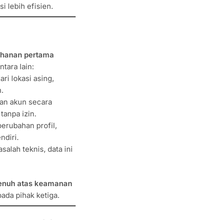
i lebih efisien.
tahanan pertama
tara lain:
ari lokasi asing,
.
an akun secara
tanpa izin.
erubahan profil,
ndiri.
asalah teknis, data ini
penuh atas keamanan
da pihak ketiga.