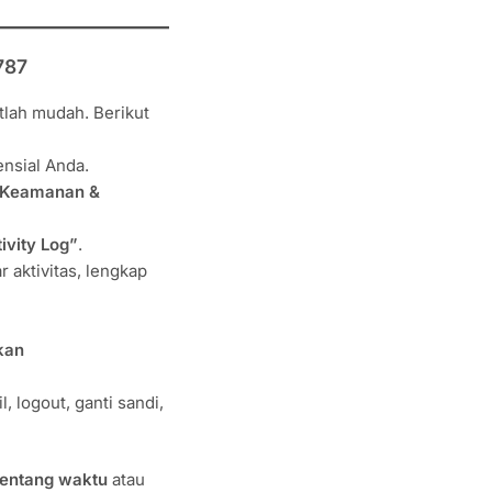
787
tlah mudah. Berikut
sial Anda.
Keamanan &
ivity Log”
.
 aktivitas, lengkap
kan
l, logout, ganti sandi,
rentang waktu
atau