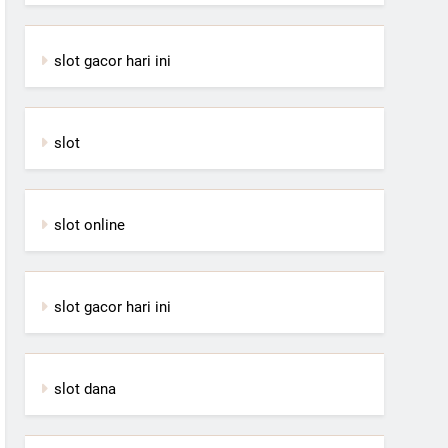
slot gacor hari ini
slot
slot online
slot gacor hari ini
slot dana