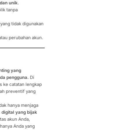
dan unik
.
lik tanpa
 yang tidak digunakan
 atau perubahan akun.
nting yang
ada pengguna.
Di
s ke catatan lengkap
kah preventif yang
tidak hanya menjaga
digital yang bijak
itas akun Anda,
 hanya Anda yang