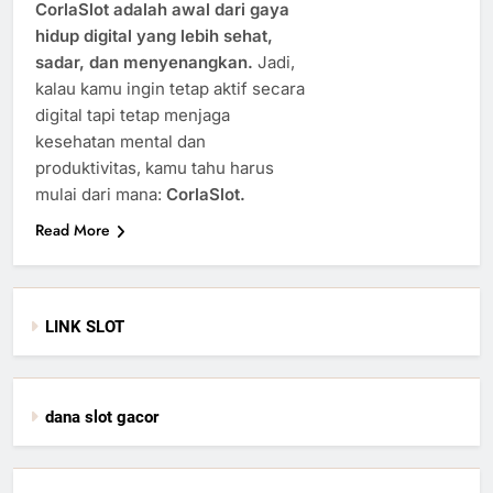
CorlaSlot adalah awal dari gaya
hidup digital yang lebih sehat,
sadar, dan menyenangkan.
Jadi,
kalau kamu ingin tetap aktif secara
digital tapi tetap menjaga
kesehatan mental dan
produktivitas, kamu tahu harus
mulai dari mana:
CorlaSlot.
Read More
LINK SLOT
dana slot gacor