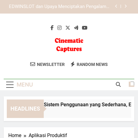
Skip
LEBAH4D dan Upaya Menciptakan Pengalaman
to
Pengguna yang Lebih Baik
content
KAYA787 dengan Konsep Layanan Digital yang
Efisien dan Responsif
LEBAH4D dengan Sistem Penggunaan yang
Sederhana, Efektif, dan Mudah Dipahami
EDWINSLOT dan Upaya Menciptakan Pengalaman
Pengguna yang Lebih Baik
Cinematic
Abadikan Momen Istimewa Anda
LEBAH4D dan Upaya Menciptakan Pengalaman
NEWSLETTER
RANDOM NEWS
Pengguna yang Lebih Baik
Captures
Dengan Cinematic Captures. Fotografi
KAYA787 dengan Konsep Layanan Digital yang
Dan Video Berkualitas Sinematik Untuk
Efisien dan Responsif
MENU
Kenangan Anda.
EBAH4D dengan Sistem Penggunaan yang Sederhana, Efektif
HEADLINES
 Weeks Ago
Home
Aplikasi Produktif