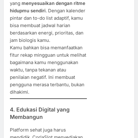
yang
menyesuaikan dengan ritme
hidupmu sendiri
. Dengan kalender
pintar dan to-do list adaptif, kamu
bisa membuat jadwal harian
berdasarkan energi, prioritas, dan
jam biologis kamu.
Kamu bahkan bisa memanfaatkan
fitur rekap mingguan untuk melihat
bagaimana kamu menggunakan
waktu, tanpa tekanan atau
penilaian negatif. Ini membuat
pengguna merasa terbantu, bukan
dihakimi.
4. Edukasi Digital yang
Membangun
Platform sehat juga harus
mendidik. CorlaSlot menyediakan