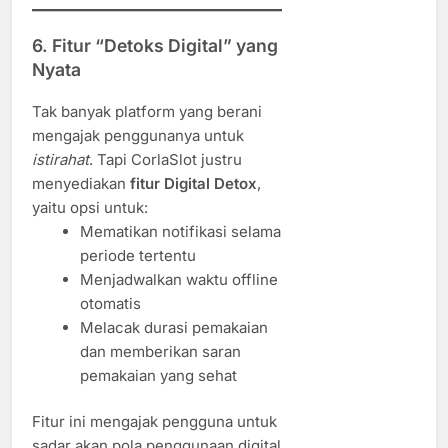
6. Fitur “Detoks Digital” yang
Nyata
Tak banyak platform yang berani
mengajak penggunanya untuk
istirahat
. Tapi CorlaSlot justru
menyediakan
fitur Digital Detox
,
yaitu opsi untuk:
Mematikan notifikasi selama
periode tertentu
Menjadwalkan waktu offline
otomatis
Melacak durasi pemakaian
dan memberikan saran
pemakaian yang sehat
Fitur ini mengajak pengguna untuk
sadar akan pola penggunaan digital