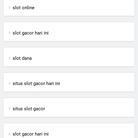
slot online
slot gacor hari ini
slot dana
situs slot gacor hari ini
situs slot gacor
slot gacor hari ini