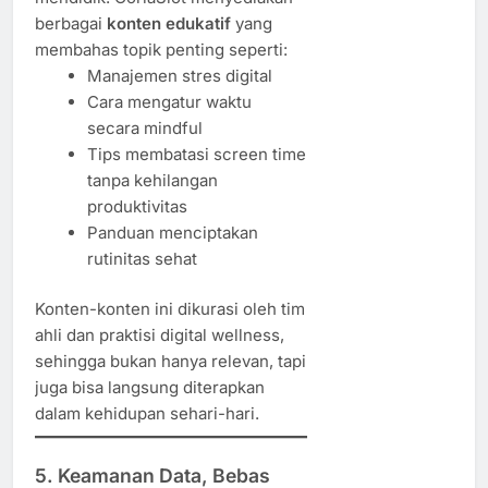
berbagai
konten edukatif
yang
membahas topik penting seperti:
Manajemen stres digital
Cara mengatur waktu
secara mindful
Tips membatasi screen time
tanpa kehilangan
produktivitas
Panduan menciptakan
rutinitas sehat
Konten-konten ini dikurasi oleh tim
ahli dan praktisi digital wellness,
sehingga bukan hanya relevan, tapi
juga bisa langsung diterapkan
dalam kehidupan sehari-hari.
5. Keamanan Data, Bebas