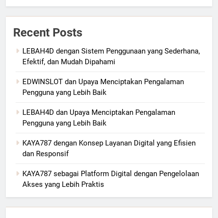
Recent Posts
LEBAH4D dengan Sistem Penggunaan yang Sederhana,
Efektif, dan Mudah Dipahami
EDWINSLOT dan Upaya Menciptakan Pengalaman
Pengguna yang Lebih Baik
LEBAH4D dan Upaya Menciptakan Pengalaman
Pengguna yang Lebih Baik
KAYA787 dengan Konsep Layanan Digital yang Efisien
dan Responsif
KAYA787 sebagai Platform Digital dengan Pengelolaan
Akses yang Lebih Praktis