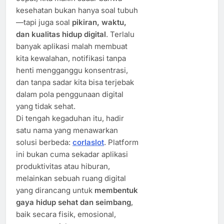
kesehatan bukan hanya soal tubuh
—tapi juga soal
pikiran, waktu,
dan kualitas hidup digital
. Terlalu
banyak aplikasi malah membuat
kita kewalahan, notifikasi tanpa
henti mengganggu konsentrasi,
dan tanpa sadar kita bisa terjebak
dalam pola penggunaan digital
yang tidak sehat.
Di tengah kegaduhan itu, hadir
satu nama yang menawarkan
solusi berbeda:
corlaslot
. Platform
ini bukan cuma sekadar aplikasi
produktivitas atau hiburan,
melainkan sebuah ruang digital
yang dirancang untuk
membentuk
gaya hidup sehat dan seimbang
,
baik secara fisik, emosional,