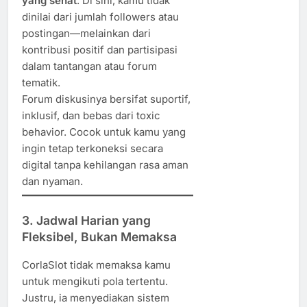
yang sehat
. Di sini, kamu tidak
dinilai dari jumlah followers atau
postingan—melainkan dari
kontribusi positif dan partisipasi
dalam tantangan atau forum
tematik.
Forum diskusinya bersifat suportif,
inklusif, dan bebas dari toxic
behavior. Cocok untuk kamu yang
ingin tetap terkoneksi secara
digital tanpa kehilangan rasa aman
dan nyaman.
3. Jadwal Harian yang
Fleksibel, Bukan Memaksa
CorlaSlot tidak memaksa kamu
untuk mengikuti pola tertentu.
Justru, ia menyediakan sistem