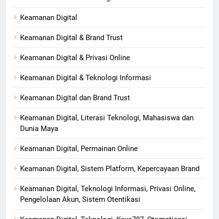
Keamanan Digital
Keamanan Digital & Brand Trust
Keamanan Digital & Privasi Online
Keamanan Digital & Teknologi Informasi
Keamanan Digital dan Brand Trust
Keamanan Digital, Literasi Teknologi, Mahasiswa dan
Dunia Maya
Keamanan Digital, Permainan Online
Keamanan Digital, Sistem Platform, Kepercayaan Brand
Keamanan Digital, Teknologi Informasi, Privasi Online,
Pengelolaan Akun, Sistem Otentikasi