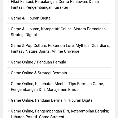
Fiksi Fantasi, Petualangan, Cerita Pahlawan, Dunia
Fantasi, Pengembangan Karakter
Game & Hiburan Digital
Game & Hiburan, Kompetitif Online, Sistem Permainan,
Strategi Digital
Game & Pop Culture, Pokémon Lore, Mythical Guardians,
Fantasy Nature Spirits, Anime Universe
Game Online / Panduan Pemula
Game Online & Strategi Bermain
Game Online, Kesehatan Mental, Tips Bermain Game,
Pengembangan Diri, Manajemen Emosi
Game Online, Panduan Bermain, Hiburan Digital
Game Online, Pengembangan Diri, Keterampilan Berpikir,
Hiburan Positif, Game Strategi