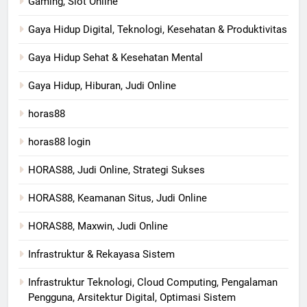
Gaming, Slot Online
Gaya Hidup Digital, Teknologi, Kesehatan & Produktivitas
Gaya Hidup Sehat & Kesehatan Mental
Gaya Hidup, Hiburan, Judi Online
horas88
horas88 login
HORAS88, Judi Online, Strategi Sukses
HORAS88, Keamanan Situs, Judi Online
HORAS88, Maxwin, Judi Online
Infrastruktur & Rekayasa Sistem
Infrastruktur Teknologi, Cloud Computing, Pengalaman
Pengguna, Arsitektur Digital, Optimasi Sistem