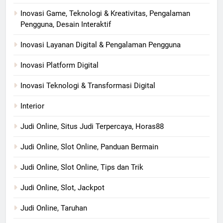
Inovasi Game, Teknologi & Kreativitas, Pengalaman
Pengguna, Desain Interaktif
Inovasi Layanan Digital & Pengalaman Pengguna
Inovasi Platform Digital
Inovasi Teknologi & Transformasi Digital
Interior
Judi Online, Situs Judi Terpercaya, Horas88
Judi Online, Slot Online, Panduan Bermain
Judi Online, Slot Online, Tips dan Trik
Judi Online, Slot, Jackpot
Judi Online, Taruhan