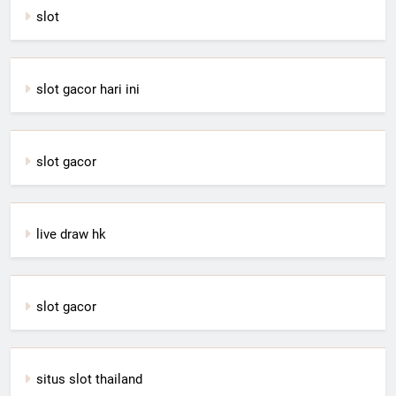
slot
slot gacor hari ini
slot gacor
live draw hk
slot gacor
situs slot thailand