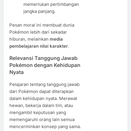
memerlukan pertimbangan
jangka panjang.
Pesan moral ini membuat dunia
Pokémon lebih dari sekadar
hiburan, melainkan
media
pembelajaran nilai karakter
.
Relevansi Tanggung Jawab
Pokémon dengan Kehidupan
Nyata
Pelajaran tentang tanggung jawab
dari Pokémon dapat diterapkan
dalam kehidupan nyata. Merawat
hewan, bekerja dalam tim, atau
mengambil keputusan yang
memengaruhi orang lain semua
mencerminkan konsep yang sama.