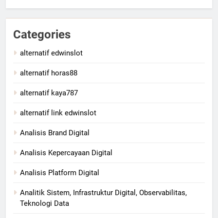
Categories
alternatif edwinslot
alternatif horas88
alternatif kaya787
alternatif link edwinslot
Analisis Brand Digital
Analisis Kepercayaan Digital
Analisis Platform Digital
Analitik Sistem, Infrastruktur Digital, Observabilitas,
Teknologi Data