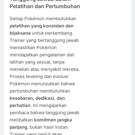
Pelatihan dan Pertumbuhan
Setiap Pokémon membutuhkan
pelatihan yang konsisten dan
bijaksana
untuk berkembang.
Trainer yang bertanggung jawab
memastikan Pokémon
mendapatkan pengalaman dan
latihan yang sesuai, tanpa
menekan atau menyakiti mereka.
Proses leveling dan evolusi
Pokémon menunjukkan bahwa
pertumbuhan membutuhkan
kesabaran, dedikasi, dan
perhatian
. Ini mengajarkan
pembaca bahwa tanggung jawab
melibatkan
komitmen jangka
panjang
, bukan hasil instan.
Trainer yang peduli akan