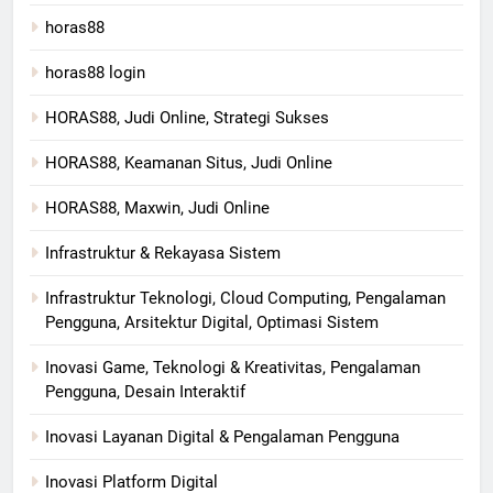
horas88
horas88 login
HORAS88, Judi Online, Strategi Sukses
HORAS88, Keamanan Situs, Judi Online
HORAS88, Maxwin, Judi Online
Infrastruktur & Rekayasa Sistem
Infrastruktur Teknologi, Cloud Computing, Pengalaman
Pengguna, Arsitektur Digital, Optimasi Sistem
Inovasi Game, Teknologi & Kreativitas, Pengalaman
Pengguna, Desain Interaktif
Inovasi Layanan Digital & Pengalaman Pengguna
Inovasi Platform Digital