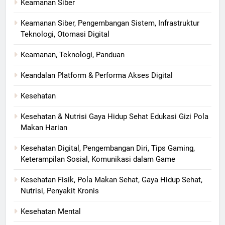
Keamanan Siber
Keamanan Siber, Pengembangan Sistem, Infrastruktur
Teknologi, Otomasi Digital
Keamanan, Teknologi, Panduan
Keandalan Platform & Performa Akses Digital
Kesehatan
Kesehatan & Nutrisi Gaya Hidup Sehat Edukasi Gizi Pola
Makan Harian
Kesehatan Digital, Pengembangan Diri, Tips Gaming,
Keterampilan Sosial, Komunikasi dalam Game
Kesehatan Fisik, Pola Makan Sehat, Gaya Hidup Sehat,
Nutrisi, Penyakit Kronis
Kesehatan Mental