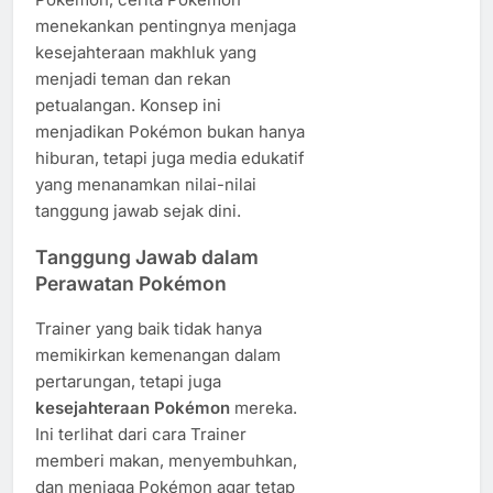
menekankan pentingnya menjaga
kesejahteraan makhluk yang
menjadi teman dan rekan
petualangan. Konsep ini
menjadikan Pokémon bukan hanya
hiburan, tetapi juga media edukatif
yang menanamkan nilai-nilai
tanggung jawab sejak dini.
Tanggung Jawab dalam
Perawatan Pokémon
Trainer yang baik tidak hanya
memikirkan kemenangan dalam
pertarungan, tetapi juga
kesejahteraan Pokémon
mereka.
Ini terlihat dari cara Trainer
memberi makan, menyembuhkan,
dan menjaga Pokémon agar tetap