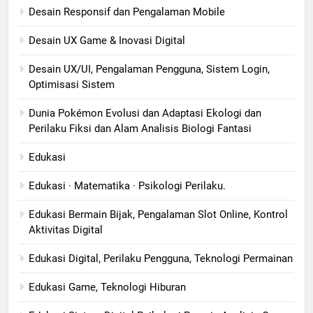
Desain Responsif dan Pengalaman Mobile
Desain UX Game & Inovasi Digital
Desain UX/UI, Pengalaman Pengguna, Sistem Login,
Optimisasi Sistem
Dunia Pokémon Evolusi dan Adaptasi Ekologi dan
Perilaku Fiksi dan Alam Analisis Biologi Fantasi
Edukasi
Edukasi · Matematika · Psikologi Perilaku.
Edukasi Bermain Bijak, Pengalaman Slot Online, Kontrol
Aktivitas Digital
Edukasi Digital, Perilaku Pengguna, Teknologi Permainan
Edukasi Game, Teknologi Hiburan