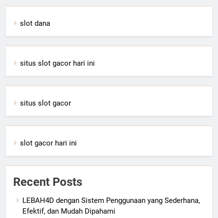
slot dana
situs slot gacor hari ini
situs slot gacor
slot gacor hari ini
Recent Posts
LEBAH4D dengan Sistem Penggunaan yang Sederhana,
Efektif, dan Mudah Dipahami