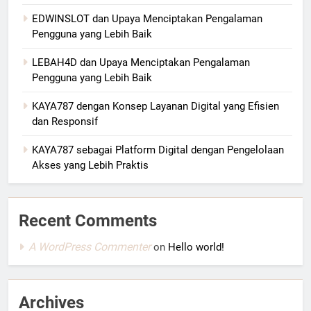
EDWINSLOT dan Upaya Menciptakan Pengalaman
Pengguna yang Lebih Baik
LEBAH4D dan Upaya Menciptakan Pengalaman
Pengguna yang Lebih Baik
KAYA787 dengan Konsep Layanan Digital yang Efisien
dan Responsif
KAYA787 sebagai Platform Digital dengan Pengelolaan
Akses yang Lebih Praktis
Recent Comments
A WordPress Commenter
on
Hello world!
Archives