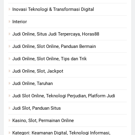
Inovasi Teknologi & Transformasi Digital
Interior
Judi Online, Situs Judi Terpercaya, Horas88
Judi Online, Slot Online, Panduan Bermain
Judi Online, Slot Online, Tips dan Trik
Judi Online, Slot, Jackpot
Judi Online, Taruhan
Judi Slot Online, Teknologi Perjudian, Platform Judi
Judi Slot, Panduan Situs
Kasino, Slot, Permainan Online
Kategori: Keamanan Digital, Teknologi Informasi,