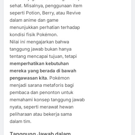
sehat. Misalnya, penggunaan item
seperti Potion, Berry, atau Revive
dalam anime dan game
menunjukkan perhatian terhadap
kondisi fisik Pokémon.
Nilai ini mengajarkan bahwa
tanggung jawab bukan hanya
tentang mencapai tujuan, tetapi
memperhatikan kebutuhan
mereka yang berada di bawah
pengawasan kita
. Pokémon
menjadi sarana metaforis bagi
pembaca dan penonton untuk
memahami konsep tanggung jawab
nyata, seperti merawat hewan
peliharaan atau bekerja sama
dalam tim.
Tanggung Jawab dalam