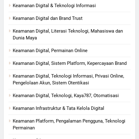
Keamanan Digital & Teknologi Informasi
Keamanan Digital dan Brand Trust
Keamanan Digital, Literasi Teknologi, Mahasiswa dan
Dunia Maya
Keamanan Digital, Permainan Online
Keamanan Digital, Sistem Platform, Kepercayaan Brand
Keamanan Digital, Teknologi Informasi, Privasi Online,
Pengelolaan Akun, Sistem Otentikasi
Keamanan Digital, Teknologi, Kaya787, Otomatisasi
Keamanan Infrastruktur & Tata Kelola Digital
Keamanan Platform, Pengalaman Pengguna, Teknologi
Permainan