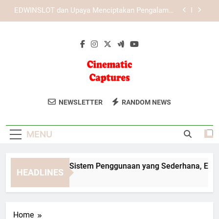
Skip
LEBAH4D dan Upaya Menciptakan Pengalaman
to
Pengguna yang Lebih Baik
content
KAYA787 dengan Konsep Layanan Digital yang
Efisien dan Responsif
LEBAH4D dengan Sistem Penggunaan yang
Sederhana, Efektif, dan Mudah Dipahami
EDWINSLOT dan Upaya Menciptakan Pengalaman
Pengguna yang Lebih Baik
Cinematic
Abadikan Momen Istimewa Anda
LEBAH4D dan Upaya Menciptakan Pengalaman
NEWSLETTER
RANDOM NEWS
Pengguna yang Lebih Baik
Captures
Dengan Cinematic Captures. Fotografi
KAYA787 dengan Konsep Layanan Digital yang
Dan Video Berkualitas Sinematik Untuk
Efisien dan Responsif
MENU
Kenangan Anda.
BAH4D dengan Sistem Penggunaan yang Sederhana, Efektif,
HEADLINES
Weeks Ago
Home