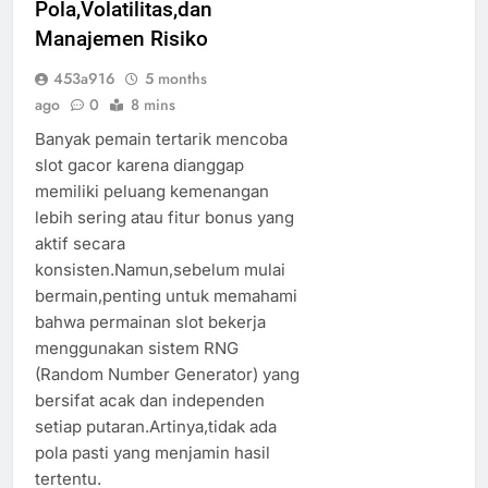
Pola,Volatilitas,dan
Manajemen Risiko
453a916
5 months
ago
0
8 mins
Banyak pemain tertarik mencoba
slot gacor karena dianggap
memiliki peluang kemenangan
lebih sering atau fitur bonus yang
aktif secara
konsisten.Namun,sebelum mulai
bermain,penting untuk memahami
bahwa permainan slot bekerja
menggunakan sistem RNG
(Random Number Generator) yang
bersifat acak dan independen
setiap putaran.Artinya,tidak ada
pola pasti yang menjamin hasil
tertentu.