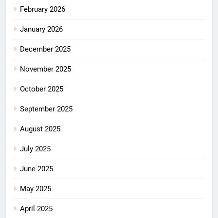
February 2026
January 2026
December 2025
November 2025
October 2025
September 2025
August 2025
July 2025
June 2025
May 2025
April 2025