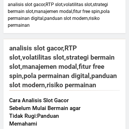
analisis slot gacor,RTP slot,volatilitas slot,strategi
bermain slot,manajemen modal,fitur free spin,pola
permainan digital,panduan slot modern,risiko
permainan
analisis slot gacor,RTP
slot,volatilitas slot,strategi bermain
slot,manajemen modal,fitur free
spin,pola permainan digital,panduan
slot modern,risiko permainan
Cara Analisis Slot Gacor
Sebelum Mulai Bermain agar
Tidak Rugi:Panduan
Memahami