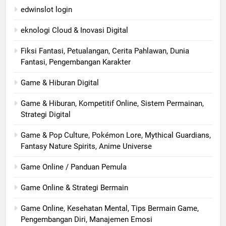
edwinslot login
eknologi Cloud & Inovasi Digital
Fiksi Fantasi, Petualangan, Cerita Pahlawan, Dunia
Fantasi, Pengembangan Karakter
Game & Hiburan Digital
Game & Hiburan, Kompetitif Online, Sistem Permainan,
Strategi Digital
Game & Pop Culture, Pokémon Lore, Mythical Guardians,
Fantasy Nature Spirits, Anime Universe
Game Online / Panduan Pemula
Game Online & Strategi Bermain
Game Online, Kesehatan Mental, Tips Bermain Game,
Pengembangan Diri, Manajemen Emosi