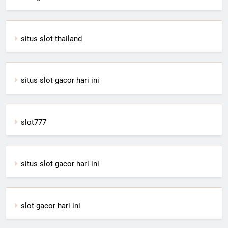
situs slot thailand
situs slot gacor hari ini
slot777
situs slot gacor hari ini
slot gacor hari ini