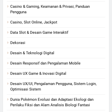
Casino & Gaming, Keamanan & Privasi, Panduan
Pengguna
Casino, Slot Online, Jackpot
Data Slot & Desain Game Interaktif
Dekorasi
Desain & Teknologi Digital
Desain Responsif dan Pengalaman Mobile
Desain UX Game & Inovasi Digital
Desain UX/UI, Pengalaman Pengguna, Sistem Login,
Optimisasi Sistem
Dunia Pokémon Evolusi dan Adaptasi Ekologi dan
Perilaku Fiksi dan Alam Analisis Biologi Fantasi