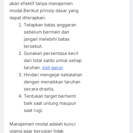
akan efektif tanpa manajemen
modal.Berikut prinsip dasar yang
dapat diterapkan:
Tetapkan batas anggaran
sebelum bermain dan
jangan melebihi batas
tersebut.
Gunakan persentase kecil
dari total saldo untuk setiap
taruhan.
slot gacor
Hindari mengejar kekalahan
dengan menaikkan taruhan
secara drastis.
Tentukan target berhenti
baik saat untung maupun
saat rugi.
Manajemen modal adalah kunci
utama agar kerugian tidak