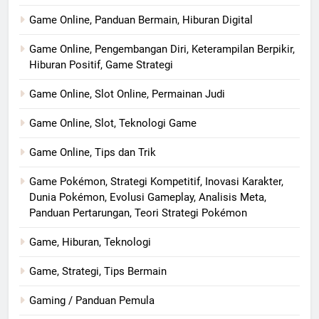
Game Online, Panduan Bermain, Hiburan Digital
Game Online, Pengembangan Diri, Keterampilan Berpikir,
Hiburan Positif, Game Strategi
Game Online, Slot Online, Permainan Judi
Game Online, Slot, Teknologi Game
Game Online, Tips dan Trik
Game Pokémon, Strategi Kompetitif, Inovasi Karakter,
Dunia Pokémon, Evolusi Gameplay, Analisis Meta,
Panduan Pertarungan, Teori Strategi Pokémon
Game, Hiburan, Teknologi
Game, Strategi, Tips Bermain
Gaming / Panduan Pemula