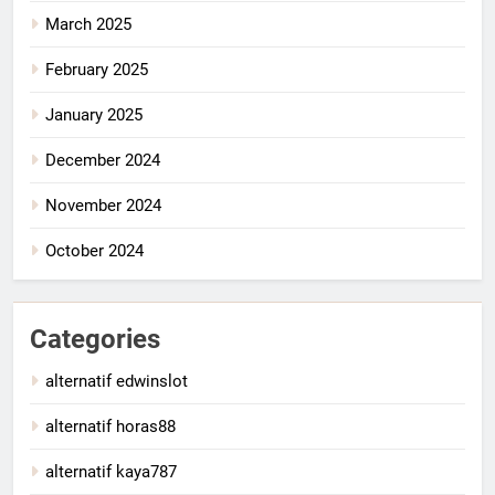
March 2025
February 2025
January 2025
December 2024
November 2024
October 2024
Categories
alternatif edwinslot
alternatif horas88
alternatif kaya787