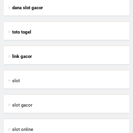
dana slot gacor
toto togel
link gacor
slot
slot gacor
slot online