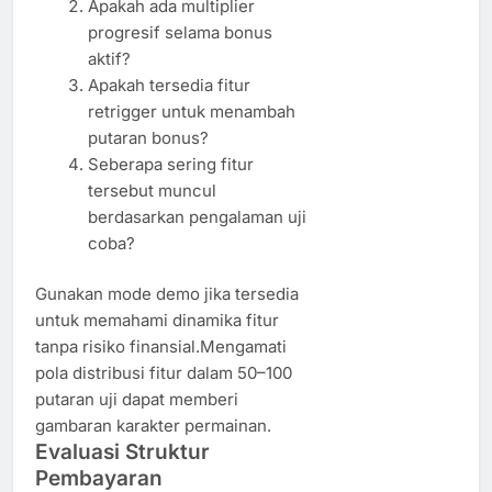
Apakah ada multiplier
progresif selama bonus
aktif?
Apakah tersedia fitur
retrigger untuk menambah
putaran bonus?
Seberapa sering fitur
tersebut muncul
berdasarkan pengalaman uji
coba?
Gunakan mode demo jika tersedia
untuk memahami dinamika fitur
tanpa risiko finansial.Mengamati
pola distribusi fitur dalam 50–100
putaran uji dapat memberi
gambaran karakter permainan.
Evaluasi Struktur
Pembayaran