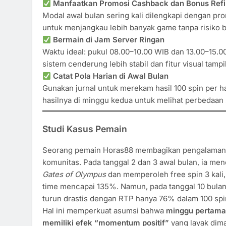
Manfaatkan Promosi Cashback dan Bonus Refil
Modal awal bulan sering kali dilengkapi dengan pro
untuk menjangkau lebih banyak game tanpa risiko b
Bermain di Jam Server Ringan
Waktu ideal: pukul 08.00–10.00 WIB dan 13.00–15.00 
sistem cenderung lebih stabil dan fitur visual tampi
Catat Pola Harian di Awal Bulan
Gunakan jurnal untuk merekam hasil 100 spin per h
hasilnya di minggu kedua untuk melihat perbedaan s
Studi Kasus Pemain
Seorang pemain Horas88 membagikan pengalaman
komunitas. Pada tanggal 2 dan 3 awal bulan, ia men
Gates of Olympus
dan memperoleh free spin 3 kali
time mencapai 135%. Namun, pada tanggal 10 bulan
turun drastis dengan RTP hanya 76% dalam 100 spi
Hal ini memperkuat asumsi bahwa
minggu pertam
memiliki efek “momentum positif”
yang layak dim