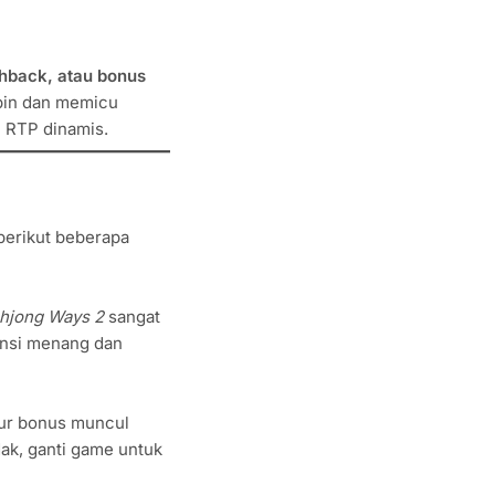
hback, atau bonus
spin dan memicu
n RTP dinamis.
berikut beberapa
hjong Ways 2
sangat
ensi menang dan
itur bonus muncul
dak, ganti game untuk