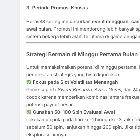
3.
Periode Promosi Khusus
Horas88 sering meluncurkan
event mingguan, cas
awal bulan
. Promosi ini mendorong lebih banyak 
sistem bekerja lebih aktif, terutama di game denga
Strategi Bermain di Minggu Pertama Bulan
Untuk memaksimalkan potensi di minggu pertama, 
pendekatan strategis yang bisa digunakan:
Fokus pada Slot Volatilitas Menengah
Game seperti
Sweet Bonanza
,
Aztec Gems
, dan
Ma
cocok karena memberikan kombinasi antara freku
potensi payout besar.
Gunakan 50–100 Spin Evaluasi Awal
Lakukan uji pola pada hari ke-1 hingga ke-3. Jika f
sebelum 50 spin, lanjutkan hingga 200 spin. Jika ti
eksplorasi lainnya.