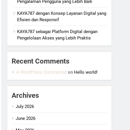
Pengalaman Pengguna yang Lebih Baik
KAYA787 dengan Konsep Layanan Digital yang
Efisien dan Responsif
KAYA787 sebagai Platform Digital dengan
Pengelolaan Akses yang Lebih Praktis
Recent Comments
A WordPress Commenter
on
Hello world!
Archives
July 2026
June 2026