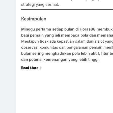
strategi yang cermat.
Kesimpulan
Minggu pertama setiap bulan di Horas88 membuk
bagi pemain yang jeli membaca pola dan memaham
Meskipun tidak ada kepastian dalam dunia slot yan
observasi komunitas dan pengalaman pemain mem
bulan sering menghadirkan pola lebih aktif, fitur b
dan potensi kemenangan yang lebih tinggi.
Read More