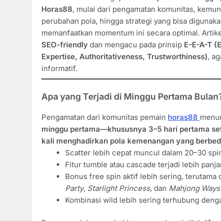
Horas88
, mulai dari pengamatan komunitas, kemung
perubahan pola, hingga strategi yang bisa digunak
memanfaatkan momentum ini secara optimal. Artikel 
SEO-friendly
dan mengacu pada prinsip
E-E-A-T (
Expertise, Authoritativeness, Trustworthiness)
, a
informatif.
Apa yang Terjadi di Minggu Pertama Bulan
Pengamatan dari komunitas pemain
horas88
menun
minggu pertama—khususnya 3–5 hari pertama set
kali menghadirkan pola kemenangan yang berbe
Scatter lebih cepat muncul dalam 20–30 spi
Fitur tumble atau cascade terjadi lebih panj
Bonus free spin aktif lebih sering, terutama d
Party
,
Starlight Princess
, dan
Mahjong Ways
Kombinasi wild lebih sering terhubung denga