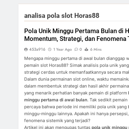
analisa pola slot Horas88
Pola Unik Minggu Pertama Bulan di 
Momentum, Strategi, dan Fenomena
453a916
1 Year Ago
0
6 Mins
Mengapa minggu pertama di awal bulan dianggap wa
pemain slot Horas88? Simak analisis pola unik yang
strategi cerdas untuk memanfaatkannya secara ma
Dalam dunia permainan slot online, waktu memaink
dalam membentuk strategi dan hasil akhir permain
yang menarik perhatian banyak pemain di platform
minggu pertama di awal bulan
. Tak sedikit pemai
percaya bahwa periode ini memiliki pola unik yang
minggu-minggu lainnya. Apakah ini hanya persepsi
fenomena sistemik yang terjadi?
Artikel ini akan mengupas tuntas
pola unik minggu 