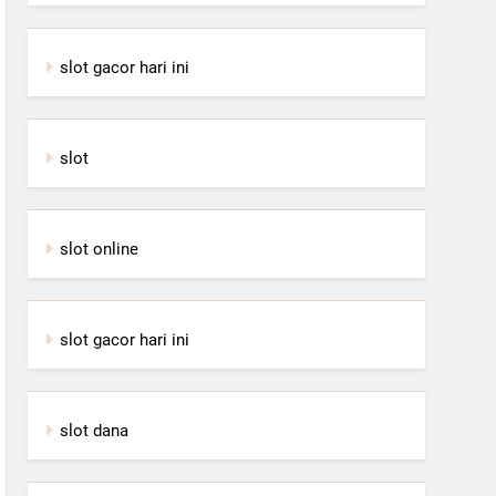
slot gacor hari ini
slot
slot online
slot gacor hari ini
slot dana