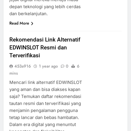
depan teknologi yang lebih cerdas
dan berkelanjutan.
Read More
Rekomendasi Link Alternatif
EDWINSLOT Resmi dan
Terverifikasi
453a916
1 year ago
0
6
mins
Mencari link alternatif EDWINSLOT
yang aman dan bisa diakses kapan
saja? Temukan daftar rekomendasi
tautan resmi dan terverifikasi yang
menjamin pengalaman pengguna
tetap lancar dan bebas hambatan.
Dalam era digital yang menuntut