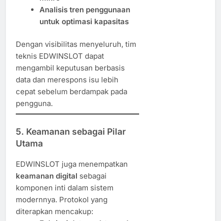
Analisis tren penggunaan
untuk optimasi kapasitas
Dengan visibilitas menyeluruh, tim
teknis EDWINSLOT dapat
mengambil keputusan berbasis
data dan merespons isu lebih
cepat sebelum berdampak pada
pengguna.
5. Keamanan sebagai Pilar
Utama
EDWINSLOT juga menempatkan
keamanan digital
sebagai
komponen inti dalam sistem
modernnya. Protokol yang
diterapkan mencakup: