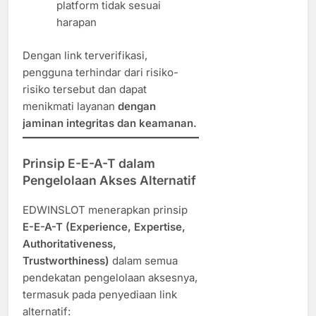
platform tidak sesuai
harapan
Dengan link terverifikasi,
pengguna terhindar dari risiko-
risiko tersebut dan dapat
menikmati layanan
dengan
jaminan integritas dan keamanan.
Prinsip E-E-A-T dalam
Pengelolaan Akses Alternatif
EDWINSLOT menerapkan prinsip
E-E-A-T (Experience, Expertise,
Authoritativeness,
Trustworthiness)
dalam semua
pendekatan pengelolaan aksesnya,
termasuk pada penyediaan link
alternatif: