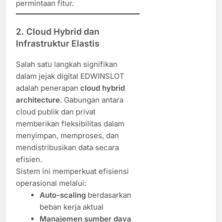
permintaan fitur.
2. Cloud Hybrid dan
Infrastruktur Elastis
Salah satu langkah signifikan
dalam jejak digital EDWINSLOT
adalah penerapan
cloud hybrid
architecture
. Gabungan antara
cloud publik dan privat
memberikan fleksibilitas dalam
menyimpan, memproses, dan
mendistribusikan data secara
efisien.
Sistem ini memperkuat efisiensi
operasional melalui:
Auto-scaling
berdasarkan
beban kerja aktual
Manajemen sumber daya