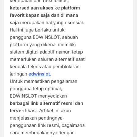
kecepatan dan fleksibilitas,
ketersediaan akses ke platform
favorit kapan saja dan di mana
saja
merupakan hal yang esensial.
Hal ini juga berlaku untuk
pengguna EDWINSLOT, sebuah
platform yang dikenal memiliki
sistem digital adaptif namun tetap
memerlukan saluran alternatif saat
kendala teknis atau pemblokiran
jaringan
edwinslot
.
Untuk memastikan pengalaman
pengguna tetap optimal,
EDWINSLOT menyediakan
berbagai link alternatif resmi dan
terverifikasi
. Artikel ini akan
menjelaskan pentingnya
penggunaan link resmi, bagaimana
cara membedakannya dengan