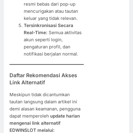
resmi bebas dari pop-up
mencurigakan atau tautan
keluar yang tidak relevan.
Tersinkronisasi Secara
Real-Time:
Semua aktivitas
akun seperti login,
pengaturan profil, dan
notifikasi berjalan normal.
Daftar Rekomendasi Akses
Link Alternatif
Meskipun tidak dicantumkan
tautan langsung dalam artikel ini
demi alasan keamanan, pengguna
dapat memperoleh
update harian
mengenai link alternatif
EDWINSLOT melalui: