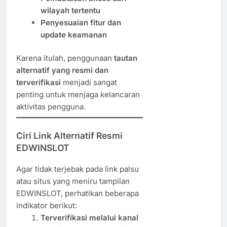
wilayah tertentu
Penyesuaian fitur dan
update keamanan
Karena itulah, penggunaan
tautan
alternatif yang resmi dan
terverifikasi
menjadi sangat
penting untuk menjaga kelancaran
aktivitas pengguna.
Ciri Link Alternatif Resmi
EDWINSLOT
Agar tidak terjebak pada link palsu
atau situs yang meniru tampilan
EDWINSLOT, perhatikan beberapa
indikator berikut:
Terverifikasi melalui kanal