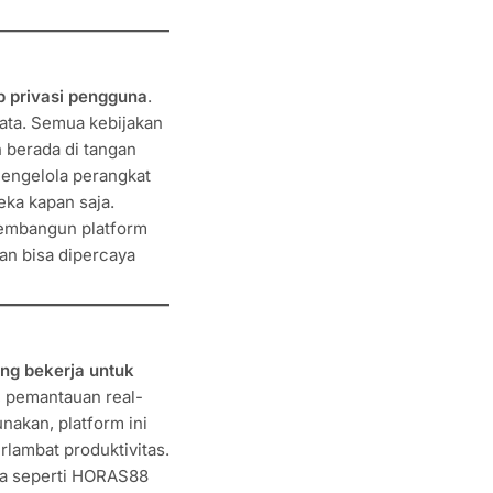
 privasi pengguna
.
ata. Semua kebijakan
h berada di tangan
engelola perangkat
ka kapan saja.
embangun platform
dan bisa dipercaya
ng bekerja untuk
, pemantauan real-
nakan, platform ini
lambat produktivitas.
tra seperti HORAS88