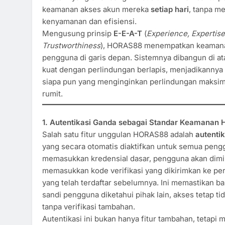
keamanan akses akun mereka
setiap hari
, tanpa m
kenyamanan dan efisiensi.
Mengusung prinsip
E-E-A-T
(
Experience, Expertise
Trustworthiness
), HORAS88 menempatkan keamana
pengguna di garis depan. Sistemnya dibangun di ata
kuat dengan perlindungan berlapis, menjadikannya s
siapa pun yang menginginkan perlindungan maksim
rumit.
1. Autentikasi Ganda sebagai Standar Keamanan 
Salah satu fitur unggulan HORAS88 adalah
autentik
yang secara otomatis diaktifkan untuk semua peng
memasukkan kredensial dasar, pengguna akan dimi
memasukkan kode verifikasi yang dikirimkan ke per
yang telah terdaftar sebelumnya. Ini memastikan 
sandi pengguna diketahui pihak lain, akses tetap ti
tanpa verifikasi tambahan.
Autentikasi ini bukan hanya fitur tambahan, tetapi m