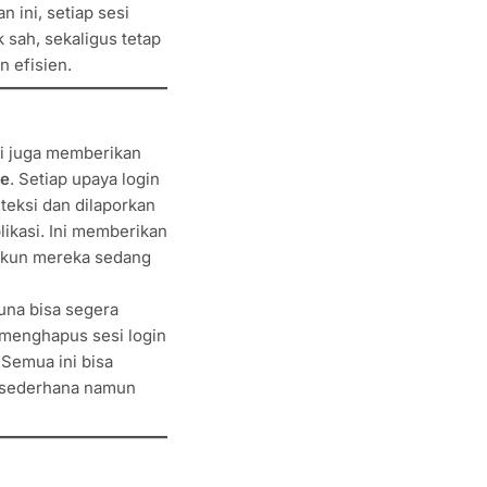
ini, setiap sesi
k sah, sekaligus tetap
 efisien.
pi juga memberikan
me
. Setiap upaya login
eteksi dan dilaporkan
likasi. Ini memberikan
 akun mereka sedang
una bisa segera
 menghapus sesi login
 Semua ini bisa
 sederhana namun