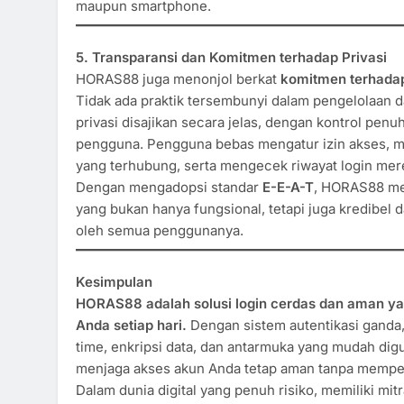
maupun smartphone.
5. Transparansi dan Komitmen terhadap Privasi
HORAS88 juga menonjol berkat
komitmen terhadap
Tidak ada praktik tersembunyi dalam pengelolaan d
privasi disajikan secara jelas, dengan kontrol penu
pengguna. Pengguna bebas mengatur izin akses, m
yang terhubung, serta mengecek riwayat login mere
Dengan mengadopsi standar
E-E-A-T
, HORAS88 m
yang bukan hanya fungsional, tetapi juga kredibel 
oleh semua penggunanya.
Kesimpulan
HORAS88 adalah solusi login cerdas dan aman ya
Anda setiap hari.
Dengan sistem autentikasi ganda
time, enkripsi data, dan antarmuka yang mudah digu
menjaga akses akun Anda tetap aman tanpa memper
Dalam dunia digital yang penuh risiko, memiliki mi