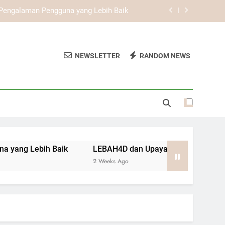
engalaman Pengguna yang Lebih Baik
engalaman Pengguna yang Lebih Baik
n Digital yang Efisien dan Responsif
NEWSLETTER
RANDOM NEWS
erhana, Efektif, dan Mudah Dipahami
an Video Berkualitas Sinematik Untuk Kenangan Anda.
engalaman Pengguna yang Lebih Baik
engalaman Pengguna yang Lebih Baik
n Digital yang Efisien dan Responsif
h Baik
LEBAH4D dan Upaya Menciptakan Pengalaman P
2 Weeks Ago