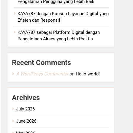
Pengalaman Pengguna yang Lebih Baik
KAYA787 dengan Konsep Layanan Digital yang
Efisien dan Responsif
KAYA787 sebagai Platform Digital dengan
Pengelolaan Akses yang Lebih Praktis
Recent Comments
A WordPress Commenter
on
Hello world!
Archives
July 2026
June 2026