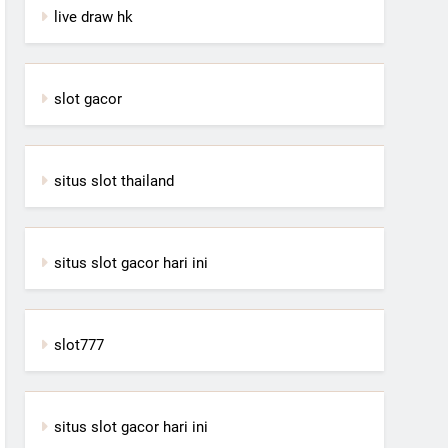
live draw hk
slot gacor
situs slot thailand
situs slot gacor hari ini
slot777
situs slot gacor hari ini