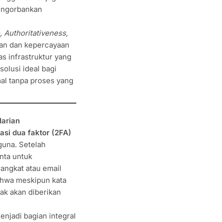
engorbankan
, Authoritativeness,
n dan kepercayaan
s infrastruktur yang
olusi ideal bagi
al tanpa proses yang
Harian
asi dua faktor (2FA)
guna. Setelah
nta untuk
angkat atau email
bahwa meskipun kata
dak akan diberikan
enjadi bagian integral