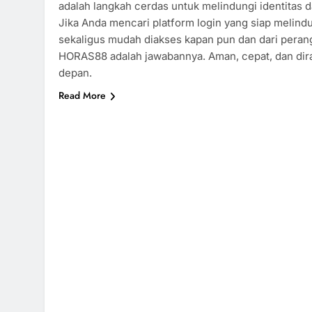
adalah langkah cerdas untuk melindungi identitas d
Jika Anda mencari platform login yang siap melind
sekaligus mudah diakses kapan pun dan dari peran
HORAS88 adalah jawabannya. Aman, cepat, dan di
depan.
Read More