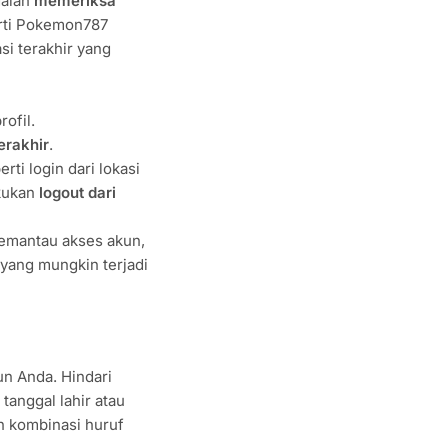
dalah
memeriksa
erti Pokemon787
si terakhir yang
ofil.
terakhir
.
ti login dari lokasi
akukan
logout dari
emantau akses akun,
yang mungkin terjadi
un Anda. Hindari
anggal lahir atau
n kombinasi huruf