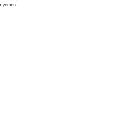
 nyaman.