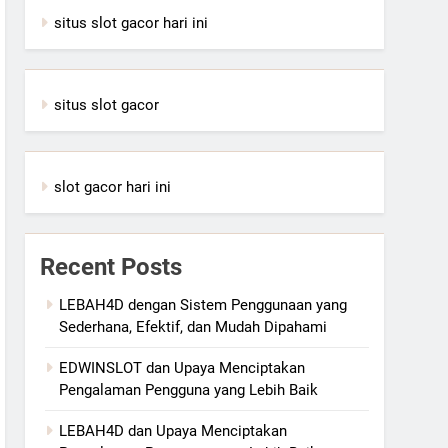
situs slot gacor hari ini
situs slot gacor
slot gacor hari ini
Recent Posts
LEBAH4D dengan Sistem Penggunaan yang
Sederhana, Efektif, dan Mudah Dipahami
EDWINSLOT dan Upaya Menciptakan
Pengalaman Pengguna yang Lebih Baik
LEBAH4D dan Upaya Menciptakan