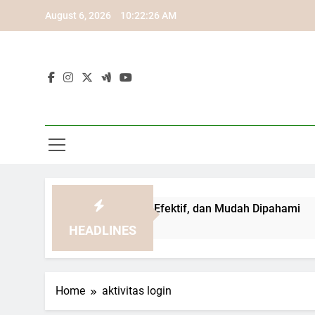
Skip
August 6, 2026
10:22:27 AM
to
content
Cin
Abadikan 
ang Sederhana, Efektif, dan Mudah Dipahami
EDWINSL
2 Weeks A
HEADLINES
Home
aktivitas login