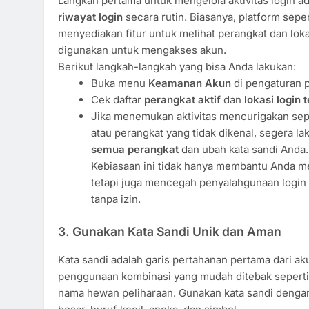
Langkah pertama untuk mengelola aktivitas login a
riwayat login
secara rutin. Biasanya, platform sep
menyediakan fitur untuk melihat perangkat dan loka
digunakan untuk mengakses akun.
Berikut langkah-langkah yang bisa Anda lakukan:
Buka menu
Keamanan Akun
di pengaturan pr
Cek daftar
perangkat aktif
dan
lokasi login 
Jika menemukan aktivitas mencurigakan seper
atau perangkat yang tidak dikenal, segera l
semua perangkat
dan ubah kata sandi Anda.
Kebiasaan ini tidak hanya membantu Anda m
tetapi juga mencegah penyalahgunaan login 
tanpa izin.
3. Gunakan Kata Sandi Unik dan Aman
Kata sandi adalah garis pertahanan pertama dari ak
penggunaan kombinasi yang mudah ditebak seperti t
nama hewan peliharaan. Gunakan kata sandi denga