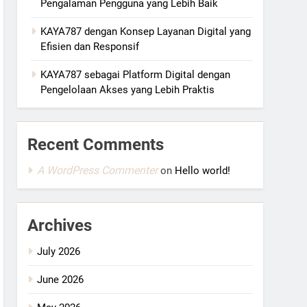
Pengalaman Pengguna yang Lebih Baik
KAYA787 dengan Konsep Layanan Digital yang
Efisien dan Responsif
KAYA787 sebagai Platform Digital dengan
Pengelolaan Akses yang Lebih Praktis
Recent Comments
A WordPress Commenter
on
Hello world!
Archives
July 2026
June 2026