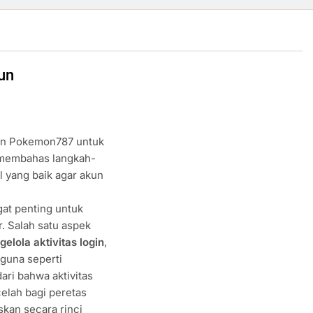
un
akun Pokemon787 untuk
 membahas langkah-
l yang baik agar akun
gat penting untuk
. Salah satu aspek
elola aktivitas login
,
guna seperti
ri bahwa aktivitas
celah bagi peretas
skan secara rinci