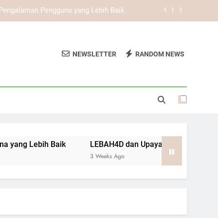
engalaman Pengguna yang Lebih Baik
engalaman Pengguna yang Lebih Baik
n Digital yang Efisien dan Responsif
NEWSLETTER
RANDOM NEWS
erhana, Efektif, dan Mudah Dipahami
an Video Berkualitas Sinematik Untuk Kenangan Anda.
engalaman Pengguna yang Lebih Baik
engalaman Pengguna yang Lebih Baik
n Digital yang Efisien dan Responsif
h Baik
LEBAH4D dan Upaya Menciptakan Pengalaman P
3 Weeks Ago