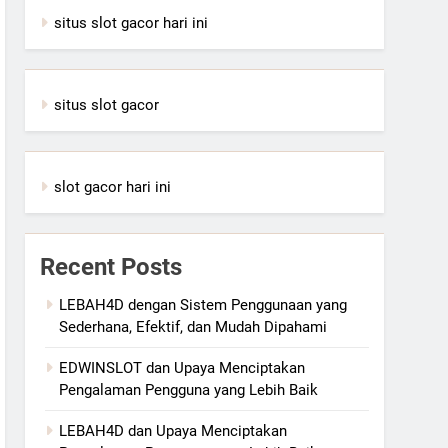
situs slot gacor hari ini
situs slot gacor
slot gacor hari ini
Recent Posts
LEBAH4D dengan Sistem Penggunaan yang
Sederhana, Efektif, dan Mudah Dipahami
EDWINSLOT dan Upaya Menciptakan
Pengalaman Pengguna yang Lebih Baik
LEBAH4D dan Upaya Menciptakan