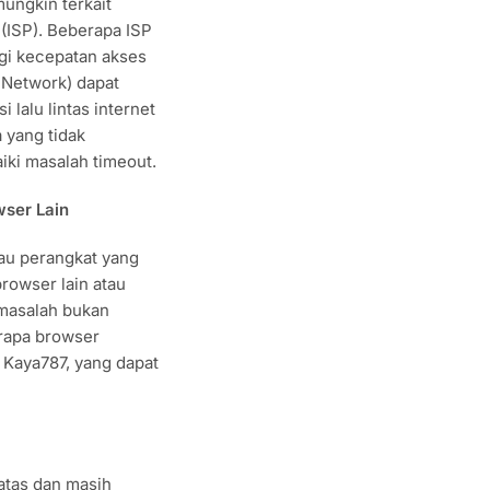
ungkin terkait
(ISP). Beberapa ISP
gi kecepatan akses
e Network) dapat
lalu lintas internet
 yang tidak
ki masalah timeout.
ser Lain
tau perangkat yang
rowser lain atau
masalah bukan
erapa browser
 Kaya787, yang dapat
atas dan masih