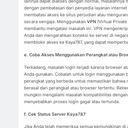
lainnya dapat diakses dengan normal, masalahnya m
dengan pembatasan dari penyedia layanan internet 
membatasi akses ke situs perjudian atau menguran
secara sengaja. Menggunakan
VPN
(Virtual Privat
membantu mengatasi masalah ini. VPN mengenkripsi 
Anda dan mengarahkan koneksi ke server di negara
memblokir akses ke Kaya787, yang dapat memperbai
e.
Coba Akses Menggunakan Perangkat atau Brow
Terkadang, masalah login terjadi karena browser a
Anda gunakan. Cobalah untuk login menggunakan b
perangkat yang berbeda untuk memastikan bahwa 
berasal dari perangkat atau browser tertentu. Beb
mungkin mengalami masalah kompatibilitas dengan
menyebabkan proses login gagal atau tertunda.
f.
Cek Status Server Kaya787
Jika Anda telah memeriksa semua kemungkinan di 