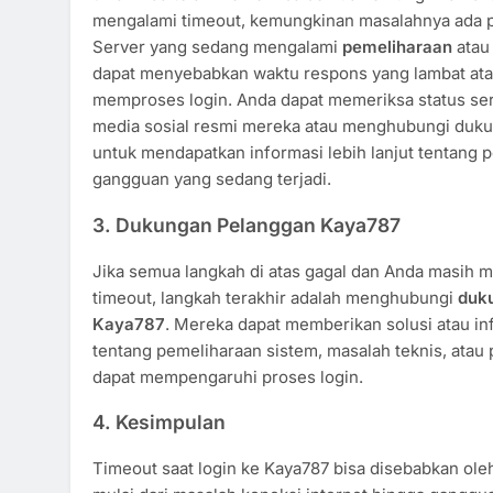
mengalami timeout, kemungkinan masalahnya ada p
Server yang sedang mengalami
pemeliharaan
ata
dapat menyebabkan waktu respons yang lambat ata
memproses login. Anda dapat memeriksa status ser
media sosial resmi mereka atau menghubungi duk
untuk mendapatkan informasi lebih lanjut tentang 
gangguan yang sedang terjadi.
3.
Dukungan Pelanggan Kaya787
Jika semua langkah di atas gagal dan Anda masih 
timeout, langkah terakhir adalah menghubungi
duk
Kaya787
. Mereka dapat memberikan solusi atau inf
tentang pemeliharaan sistem, masalah teknis, ata
dapat mempengaruhi proses login.
4.
Kesimpulan
Timeout saat login ke Kaya787 bisa disebabkan oleh