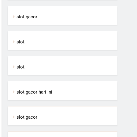
slot gacor
slot
slot
slot gacor hari ini
slot gacor