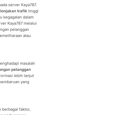
ada server Kaya787.
u
lonjakan trafik
tinggi
u kegagalan dalam
ver Kaya787 melalui
ungan pelanggan
pemeliharaan atau
menghadapi masalah
ungan pelanggan
ormasi lebih lanjut
u pembaruan yang
 berbagai faktor,