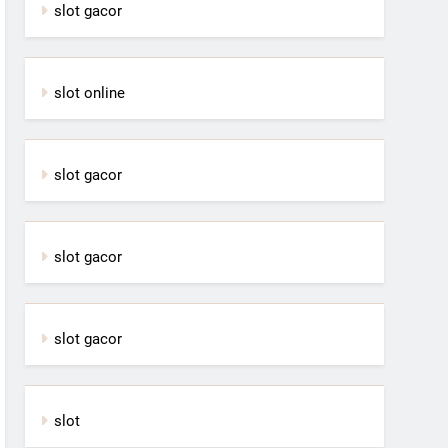
slot gacor
slot online
slot gacor
slot gacor
slot gacor
slot