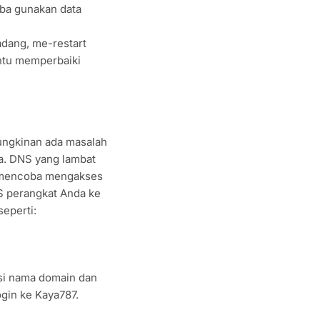
oba gunakan data
adang, me-restart
ntu memperbaiki
ungkinan ada masalah
a. DNS yang lambat
t mencoba mengakses
S perangkat Anda ke
seperti:
si nama domain dan
gin ke Kaya787.