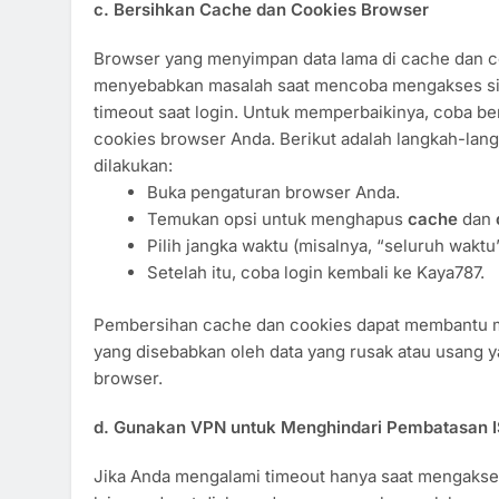
c.
Bersihkan Cache dan Cookies Browser
Browser yang menyimpan data lama di cache dan c
menyebabkan masalah saat mencoba mengakses si
timeout saat login. Untuk memperbaikinya, coba b
cookies browser Anda. Berikut adalah langkah-la
dilakukan:
Buka pengaturan browser Anda.
Temukan opsi untuk menghapus
cache
dan
Pilih jangka waktu (misalnya, “seluruh waktu
Setelah itu, coba login kembali ke Kaya787.
Pembersihan cache dan cookies dapat membantu 
yang disebabkan oleh data yang rusak atau usang y
browser.
d.
Gunakan VPN untuk Menghindari Pembatasan 
Jika Anda mengalami timeout hanya saat mengakse