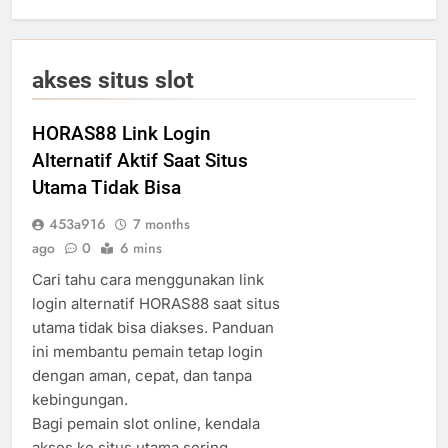
akses situs slot
HORAS88 Link Login
Alternatif Aktif Saat Situs
Utama Tidak Bisa
453a916
7 months
ago
0
6 mins
Cari tahu cara menggunakan link
login alternatif HORAS88 saat situs
utama tidak bisa diakses. Panduan
ini membantu pemain tetap login
dengan aman, cepat, dan tanpa
kebingungan.
Bagi pemain slot online, kendala
akses ke situs utama sering