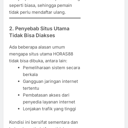
seperti biasa, sehingga pemain
tidak perlu mendaftar ulang.
2. Penyebab Situs Utama
Tidak Bisa Diakses
Ada beberapa alasan umum
mengapa situs utama HORAS88
tidak bisa dibuka, antara lain:
Pemeliharaan sistem secara
berkala
Gangguan jaringan internet
tertentu
Pembatasan akses dari
penyedia layanan internet
Lonjakan trafik yang tinggi
Kondisi ini bersifat sementara dan