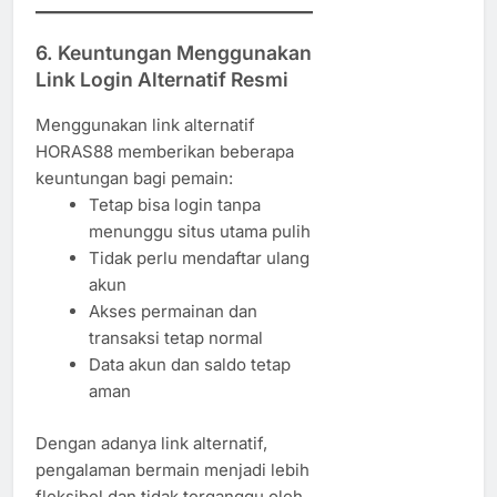
6. Keuntungan Menggunakan
Link Login Alternatif Resmi
Menggunakan link alternatif
HORAS88 memberikan beberapa
keuntungan bagi pemain:
Tetap bisa login tanpa
menunggu situs utama pulih
Tidak perlu mendaftar ulang
akun
Akses permainan dan
transaksi tetap normal
Data akun dan saldo tetap
aman
Dengan adanya link alternatif,
pengalaman bermain menjadi lebih
fleksibel dan tidak terganggu oleh