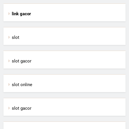
link gacor
slot
slot gacor
slot online
slot gacor