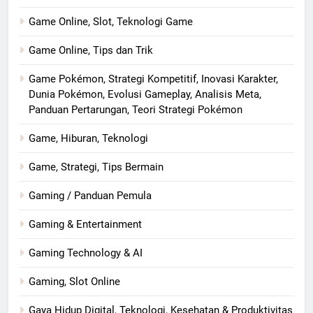
Game Online, Slot, Teknologi Game
Game Online, Tips dan Trik
Game Pokémon, Strategi Kompetitif, Inovasi Karakter,
Dunia Pokémon, Evolusi Gameplay, Analisis Meta,
Panduan Pertarungan, Teori Strategi Pokémon
Game, Hiburan, Teknologi
Game, Strategi, Tips Bermain
Gaming / Panduan Pemula
Gaming & Entertainment
Gaming Technology & AI
Gaming, Slot Online
Gaya Hidup Digital, Teknologi, Kesehatan & Produktivitas