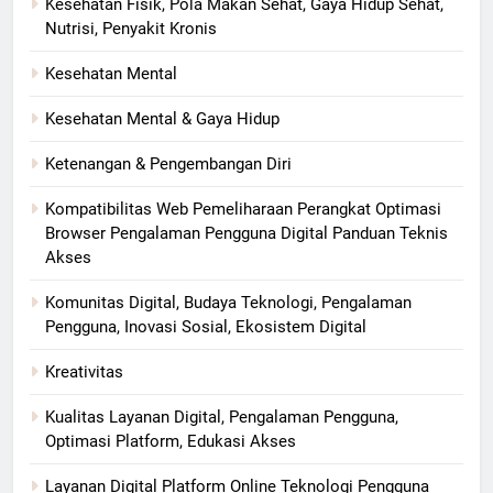
Kesehatan Fisik, Pola Makan Sehat, Gaya Hidup Sehat,
Nutrisi, Penyakit Kronis
Kesehatan Mental
Kesehatan Mental & Gaya Hidup
Ketenangan & Pengembangan Diri
Kompatibilitas Web Pemeliharaan Perangkat Optimasi
Browser Pengalaman Pengguna Digital Panduan Teknis
Akses
Komunitas Digital, Budaya Teknologi, Pengalaman
Pengguna, Inovasi Sosial, Ekosistem Digital
Kreativitas
Kualitas Layanan Digital, Pengalaman Pengguna,
Optimasi Platform, Edukasi Akses
Layanan Digital Platform Online Teknologi Pengguna