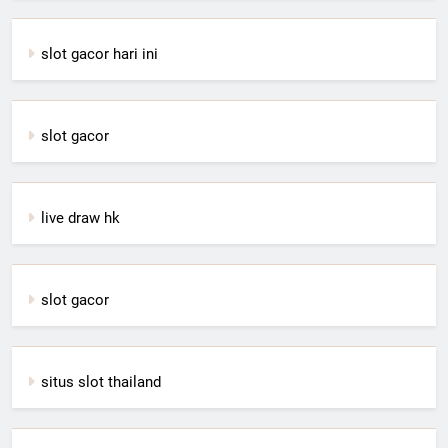
slot gacor hari ini
slot gacor
live draw hk
slot gacor
situs slot thailand