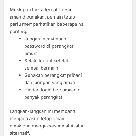
Meskipun link alternatif resmi
aman digunakan, pemain tetap
perlu memperhatikan beberapa hal
penting:
Jangan menyimpan
password di perangkat
umum
Selalu logout setelah
selesai bermain
Gunakan perangkat pribadi
dan jaringan yang aman
Hindari login bersamaan di
banyak perangkat
Langkah-langkah ini membantu
menjaga akun tetap aman
meskipun mengakses melalui jalur
alternatif.