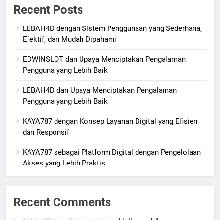
Recent Posts
LEBAH4D dengan Sistem Penggunaan yang Sederhana,
Efektif, dan Mudah Dipahami
EDWINSLOT dan Upaya Menciptakan Pengalaman
Pengguna yang Lebih Baik
LEBAH4D dan Upaya Menciptakan Pengalaman
Pengguna yang Lebih Baik
KAYA787 dengan Konsep Layanan Digital yang Efisien
dan Responsif
KAYA787 sebagai Platform Digital dengan Pengelolaan
Akses yang Lebih Praktis
Recent Comments