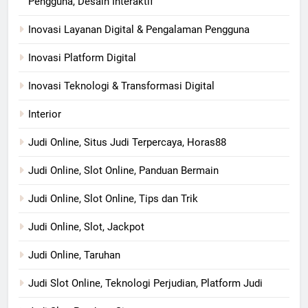
Pengguna, Desain Interaktif
Inovasi Layanan Digital & Pengalaman Pengguna
Inovasi Platform Digital
Inovasi Teknologi & Transformasi Digital
Interior
Judi Online, Situs Judi Terpercaya, Horas88
Judi Online, Slot Online, Panduan Bermain
Judi Online, Slot Online, Tips dan Trik
Judi Online, Slot, Jackpot
Judi Online, Taruhan
Judi Slot Online, Teknologi Perjudian, Platform Judi