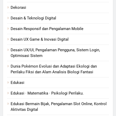
Dekorasi
Desain & Teknologi Digital
Desain Responsif dan Pengalaman Mobile
Desain UX Game & Inovasi Digital
Desain UX/UI, Pengalaman Pengguna, Sistem Login,
Optimisasi Sistem
Dunia Pokémon Evolusi dan Adaptasi Ekologi dan
Perilaku Fiksi dan Alam Analisis Biologi Fantasi
Edukasi
Edukasi · Matematika · Psikologi Perilaku.
Edukasi Bermain Bijak, Pengalaman Slot Online, Kontrol
Aktivitas Digital