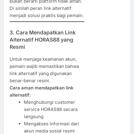
bukan berarti platform tidak aman.
Di sinilah peran link alternatif
menjadi solusi praktis bagi pemain.
3. Cara Mendapatkan Link
Alternatif HORAS88 yang
Resmi
Untuk menjaga keamanan akun,
pemain wajib memastikan bahwa
link alternatif yang digunakan
benar-benar resmi.
Cara aman mendapatkan link
alternatif:
Menghubungi customer
service HORAS88 secara
langsung
Mengakses informasi dari
akun media sosial resmi