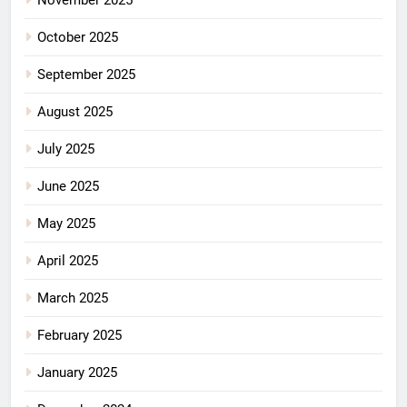
November 2025
October 2025
September 2025
August 2025
July 2025
June 2025
May 2025
April 2025
March 2025
February 2025
January 2025