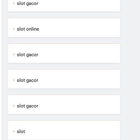
slot gacor
slot online
slot gacor
slot gacor
slot gacor
slot