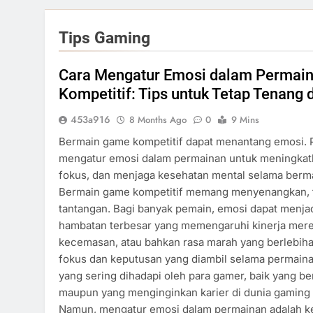
Tips Gaming
Cara Mengatur Emosi dalam Permai
Kompetitif: Tips untuk Tetap Tenang 
453a916
8 Months Ago
0
9 Mins
Bermain game kompetitif dapat menantang emosi. P
mengatur emosi dalam permainan untuk meningkatk
fokus, dan menjaga kesehatan mental selama berm
Bermain game kompetitif memang menyenangkan, t
tantangan. Bagi banyak pemain, emosi dapat menjad
hambatan terbesar yang memengaruhi kinerja merek
kecemasan, atau bahkan rasa marah yang berlebi
fokus dan keputusan yang diambil selama permainan
yang sering dihadapi oleh para gamer, baik yang b
maupun yang menginginkan karier di dunia gaming 
Namun, mengatur emosi dalam permainan adalah k