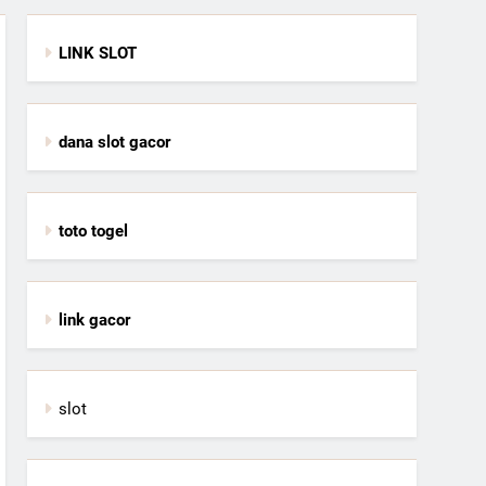
LINK SLOT
dana slot gacor
toto togel
link gacor
slot