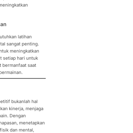
a meningkatkan
nan
tuhkan latihan
tal sangat penting.
 untuk meningkatkan
t setiap hari untuk
t bermanfaat saat
 permainan.
itif bukanlah hal
kan kinerja, menjaga
main. Dengan
rnapasan, menetapkan
fisik dan mental,