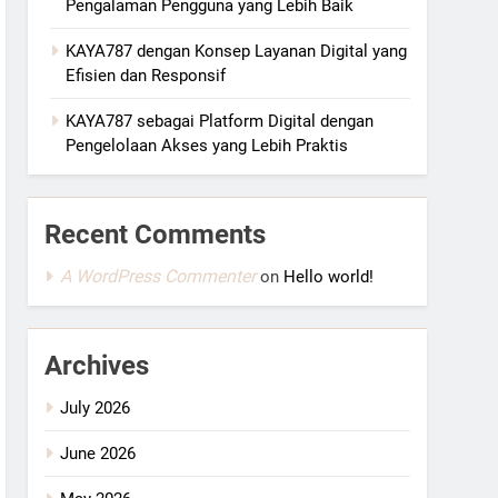
Pengalaman Pengguna yang Lebih Baik
KAYA787 dengan Konsep Layanan Digital yang
Efisien dan Responsif
KAYA787 sebagai Platform Digital dengan
Pengelolaan Akses yang Lebih Praktis
Recent Comments
A WordPress Commenter
on
Hello world!
Archives
July 2026
June 2026