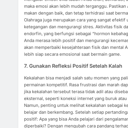
maka emosi akan lebih mudah terganggu. Pastikan 
makan dengan baik, dan tetap terhidrasi saat berma
Olahraga juga merupakan cara yang sangat efektif
ketegangan dan mengurangi stres. Aktivitas fisik 
endorfin, yang berfungsi sebagai “hormon kebaha
Anda merasa lebih positif dan mengurangi kecemas
akan memperbaiki kesejahteraan fisik dan mental
lebih siap secara emosional saat bermain game.
7.
Gunakan Refleksi Positif Setelah Kalah
Kekalahan bisa menjadi salah satu momen yang pal
permainan kompetitif. Rasa frustrasi dan marah da
jika kekalahan tersebut terasa tidak adil atau diseb
eksternal, seperti koneksi internet yang buruk atau
Namun, penting untuk melihat kekalahan sebagai 
belajar dan berkembang. Setelah setiap pertandinga
positif: Apa yang bisa Anda pelajari dari pengalama
diperbaiki? Dengan mengubah cara pandang terhad