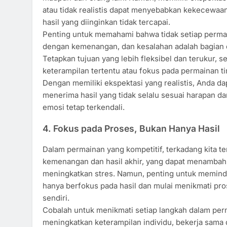
atau tidak realistis dapat menyebabkan kekecewaan 
hasil yang diinginkan tidak tercapai.
Penting untuk memahami bahwa tidak setiap perma
dengan kemenangan, dan kesalahan adalah bagian da
Tetapkan tujuan yang lebih fleksibel dan terukur, s
keterampilan tertentu atau fokus pada permainan ti
Dengan memiliki ekspektasi yang realistis, Anda d
menerima hasil yang tidak selalu sesuai harapan d
emosi tetap terkendali.
4.
Fokus pada Proses, Bukan Hanya Hasil
Dalam permainan yang kompetitif, terkadang kita te
kemenangan dan hasil akhir, yang dapat menambah
meningkatkan stres. Namun, penting untuk meminda
hanya berfokus pada hasil dan mulai menikmati pro
sendiri.
Cobalah untuk menikmati setiap langkah dalam perm
meningkatkan keterampilan individu, bekerja sama 