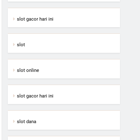
slot gacor hari ini
slot
slot online
slot gacor hari ini
slot dana