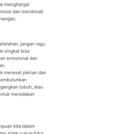
lai menghargai
emosi dan menikmati
nangan.
elelahan, jangan ragu
t singkat bisa
an emosional dan
an.
 mereset pikiran dan
 membutuhkan
egangkan tubuh, atau
untuk meredakan
puan kita dalam
tau tidak cukup tidur,