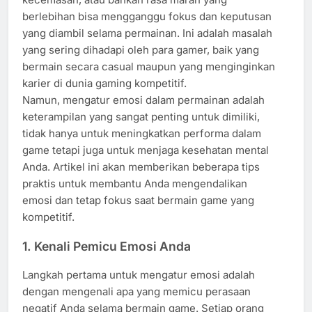
berlebihan bisa mengganggu fokus dan keputusan
yang diambil selama permainan. Ini adalah masalah
yang sering dihadapi oleh para gamer, baik yang
bermain secara casual maupun yang menginginkan
karier di dunia gaming kompetitif.
Namun, mengatur emosi dalam permainan adalah
keterampilan yang sangat penting untuk dimiliki,
tidak hanya untuk meningkatkan performa dalam
game tetapi juga untuk menjaga kesehatan mental
Anda. Artikel ini akan memberikan beberapa tips
praktis untuk membantu Anda mengendalikan
emosi dan tetap fokus saat bermain game yang
kompetitif.
1.
Kenali Pemicu Emosi Anda
Langkah pertama untuk mengatur emosi adalah
dengan mengenali apa yang memicu perasaan
negatif Anda selama bermain game. Setiap orang