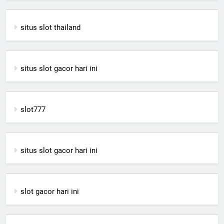
situs slot thailand
situs slot gacor hari ini
slot777
situs slot gacor hari ini
slot gacor hari ini