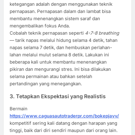
ketegangan adalah dengan menggunakan teknik
pernapasan. Pernapasan dalam dan lambat bisa
membantu menenangkan sistem saraf dan
mengembalikan fokus Anda.
Cobalah teknik pernapasan seperti
4-7-8 breathing
— tarik napas melalui hidung selama 4 detik, tahan
napas selama 7 detik, dan hembuskan perlahan-
lahan melalui mulut selama 8 detik. Lakukan ini
beberapa kali untuk membantu menenangkan
pikiran dan mengurangi stres. Ini bisa dilakukan
selama permainan atau bahkan setelah
pertandingan yang menegangkan.
3.
Tetapkan Ekspektasi yang Realistis
Bermain
https://www.caguasautotraderpr.com/bokepjavv/
kompetitif sering kali datang dengan harapan yang
tinggi, baik dari diri sendiri maupun dari orang lain.