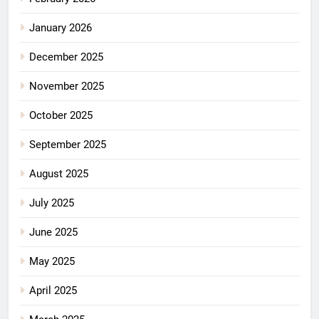
January 2026
December 2025
November 2025
October 2025
September 2025
August 2025
July 2025
June 2025
May 2025
April 2025