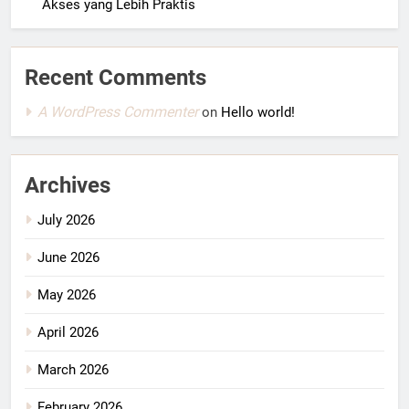
Akses yang Lebih Praktis
Recent Comments
A WordPress Commenter
on
Hello world!
Archives
July 2026
June 2026
May 2026
April 2026
March 2026
February 2026