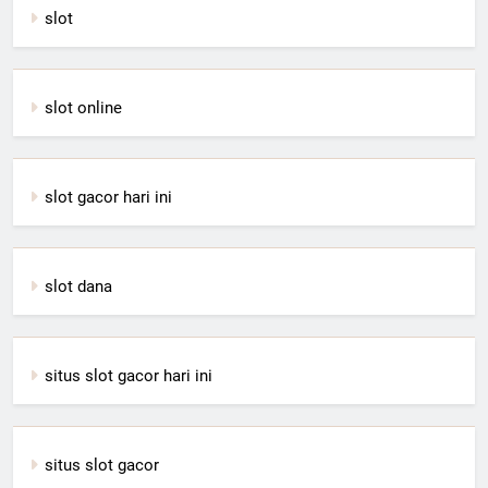
slot
slot online
slot gacor hari ini
slot dana
situs slot gacor hari ini
situs slot gacor