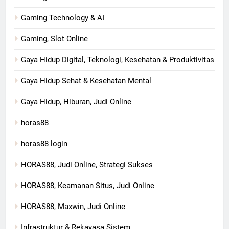
Gaming Technology & AI
Gaming, Slot Online
Gaya Hidup Digital, Teknologi, Kesehatan & Produktivitas
Gaya Hidup Sehat & Kesehatan Mental
Gaya Hidup, Hiburan, Judi Online
horas88
horas88 login
HORAS88, Judi Online, Strategi Sukses
HORAS88, Keamanan Situs, Judi Online
HORAS88, Maxwin, Judi Online
Infrastruktur & Rekayasa Sistem