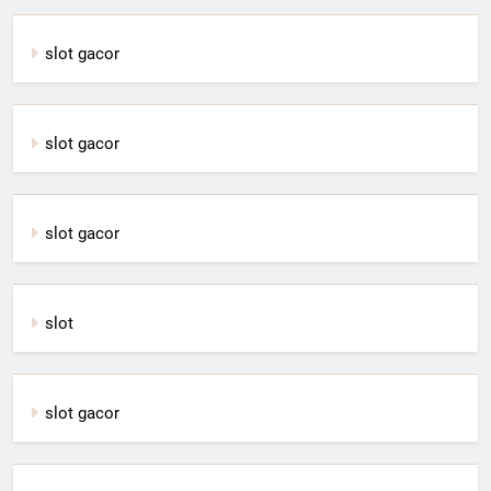
slot gacor
slot gacor
slot gacor
slot
slot gacor