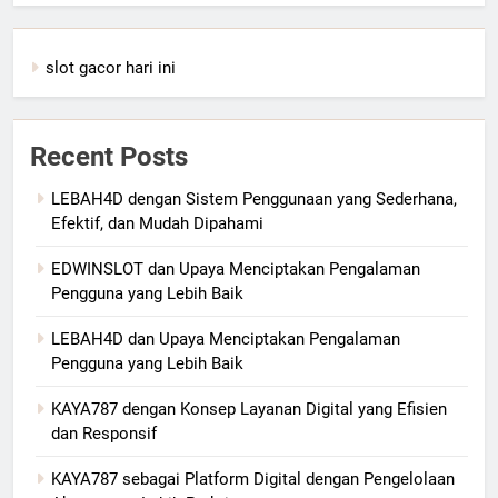
slot gacor hari ini
Recent Posts
LEBAH4D dengan Sistem Penggunaan yang Sederhana,
Efektif, dan Mudah Dipahami
EDWINSLOT dan Upaya Menciptakan Pengalaman
Pengguna yang Lebih Baik
LEBAH4D dan Upaya Menciptakan Pengalaman
Pengguna yang Lebih Baik
KAYA787 dengan Konsep Layanan Digital yang Efisien
dan Responsif
KAYA787 sebagai Platform Digital dengan Pengelolaan