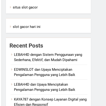
situs slot gacor
slot gacor hari ini
Recent Posts
LEBAH4D dengan Sistem Penggunaan yang
Sederhana, Efektif, dan Mudah Dipahami
EDWINSLOT dan Upaya Menciptakan
Pengalaman Pengguna yang Lebih Baik
LEBAH4D dan Upaya Menciptakan
Pengalaman Pengguna yang Lebih Baik
KAYA787 dengan Konsep Layanan Digital yang
Efisien dan Responsif