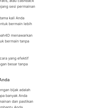
ratis, atau cashback
njang sesi permainan
tama kali Anda
ntuk bermain lebih
Lebah4D menawarkan
uk bermain tanpa
cara yang efektif
gan besar tanpa
 Anda
engan bijak adalah
apa banyak Anda
mainan dan pastikan
membantu Anda