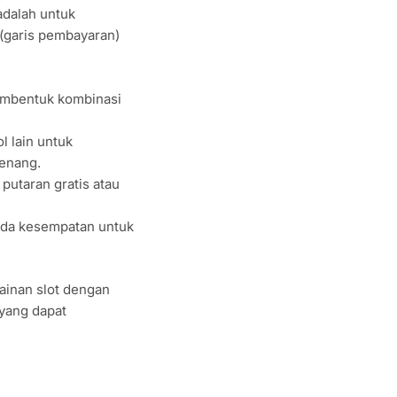
adalah untuk
(garis pembayaran)
embentuk kombinasi
l lain untuk
enang.
putaran gratis atau
nda kesempatan untuk
inan slot dengan
 yang dapat