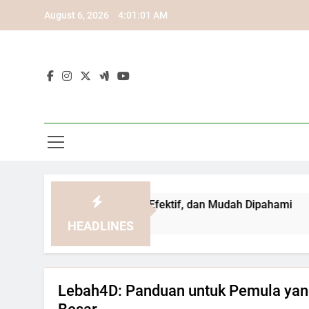
Skip
August 6, 2026
4:01:02 AM
to
content
Cin
Abadikan 
ng Sederhana, Efektif, dan Mudah Dipahami
EDWINSLO
2 Weeks Ag
HEADLINES
Lebah4D: Panduan untuk Pemula yan