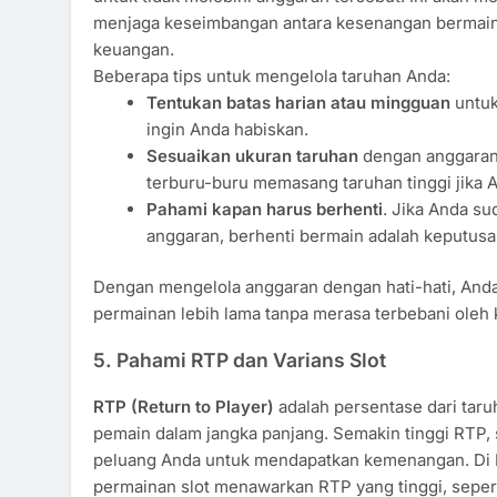
menjaga keseimbangan antara kesenangan bermain
keuangan.
Beberapa tips untuk mengelola taruhan Anda:
Tentukan batas harian atau mingguan
untuk
ingin Anda habiskan.
Sesuaikan ukuran taruhan
dengan anggaran
terburu-buru memasang taruhan tinggi jika 
Pahami kapan harus berhenti
. Jika Anda s
anggaran, berhenti bermain adalah keputusa
Dengan mengelola anggaran dengan hati-hati, And
permainan lebih lama tanpa merasa terbebani oleh 
5.
Pahami RTP dan Varians Slot
RTP (Return to Player)
adalah persentase dari taru
pemain dalam jangka panjang. Semakin tinggi RTP,
peluang Anda untuk mendapatkan kemenangan. Di
permainan slot menawarkan RTP yang tinggi, seper