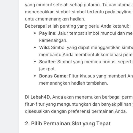
yang muncul setelah setiap putaran. Tujuan utama 
mencocokkan simbol-simbol tertentu pada payline 
untuk memenangkan hadiah.
Beberapa istilah penting yang perlu Anda ketahui:
Payline
: Jalur tempat simbol muncul dan m
kemenangan.
Wild
: Simbol yang dapat menggantikan simbo
membantu Anda membentuk kombinasi pem
Scatter
: Simbol yang memicu bonus, seperti 
jackpot.
Bonus Game
: Fitur khusus yang memberi A
memenangkan hadiah tambahan.
Di
Lebah4D
, Anda akan menemukan berbagai perma
fitur-fitur yang menguntungkan dan banyak pilihan
disesuaikan dengan preferensi permainan Anda.
2.
Pilih Permainan Slot yang Tepat