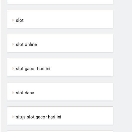
slot
slot online
slot gacor hari ini
slot dana
situs slot gacor hari ini