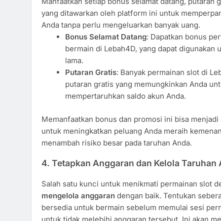
Manfaatkan setiap bonus selamat datang, putaran g
yang ditawarkan oleh platform ini untuk memperpa
Anda tanpa perlu mengeluarkan banyak uang.
Bonus Selamat Datang
: Dapatkan bonus per
bermain di Lebah4D, yang dapat digunakan u
lama.
Putaran Gratis
: Banyak permainan slot di 
putaran gratis yang memungkinkan Anda unt
mempertaruhkan saldo akun Anda.
Memanfaatkan bonus dan promosi ini bisa menjadi 
untuk meningkatkan peluang Anda meraih kemenan
menambah risiko besar pada taruhan Anda.
4.
Tetapkan Anggaran dan Kelola Taruhan
Salah satu kunci untuk menikmati permainan slot d
mengelola anggaran
dengan baik. Tentukan seber
bersedia untuk bermain sebelum memulai sesi per
untuk tidak melebihi anggaran tersebut. Ini akan 