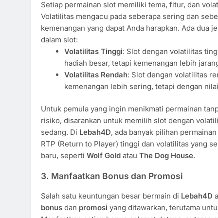
Setiap permainan slot memiliki tema, fitur, dan vola
Volatilitas mengacu pada seberapa sering dan seb
kemenangan yang dapat Anda harapkan. Ada dua jeni
dalam slot:
Volatilitas Tinggi
: Slot dengan volatilitas t
hadiah besar, tetapi kemenangan lebih jaran
Volatilitas Rendah
: Slot dengan volatilitas
kemenangan lebih sering, tetapi dengan nilai 
Untuk pemula yang ingin menikmati permainan tanp
risiko, disarankan untuk memilih slot dengan volatil
sedang. Di
Lebah4D
, ada banyak pilihan permain
RTP (Return to Player) tinggi dan volatilitas yang 
baru, seperti
Wolf Gold
atau
The Dog House
.
3.
Manfaatkan Bonus dan Promosi
Salah satu keuntungan besar bermain di
Lebah4D
a
bonus
dan
promosi
yang ditawarkan, terutama untu