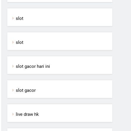
slot
slot
slot gacor hari ini
slot gacor
live draw hk